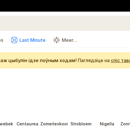
es
Last Minute
Meer…
аж цыбулін ідзе поўным ходам!
Паглядзіце на
спіс тав
webek
Centaurea
Zomerlevkooi
Strobloem
Nigella
Zon