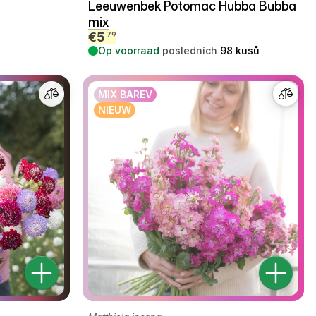
Leeuwenbek Potomac Hubba Bubba
mix
€
5
79
Op voorraad
posledních
98
kusů
MIX BAREV
NIEUW