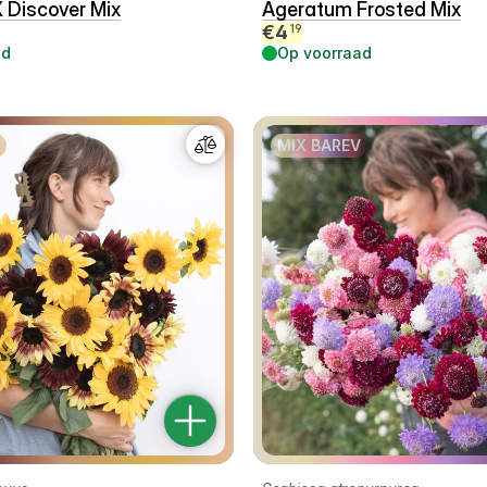
X Discover Mix
Ageratum Frosted Mix
€
4
19
ad
Op voorraad
MIX BAREV