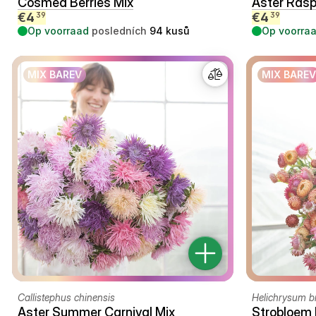
Cosmea Berries Mix
Aster Rasp
€
4
€
4
39
39
Op voorraad
posledních
94
kusů
Op voorra
MIX BAREV
MIX BAREV
Callistephus chinensis
Helichrysum b
Aster Summer Carnival Mix
Strobloem