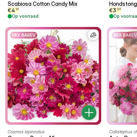
Scabiosa Cotton Candy Mix
Hondstong 
€
4
€
3
19
09
Op voorraad
Op voorra
MIX BAREV
MIX BAREV
Cosmos bipinnatus
Callistephus c