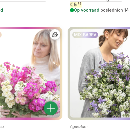
€
5
79
ad
Op voorraad
posledních
14
MIX BAREV
na
Ageratum