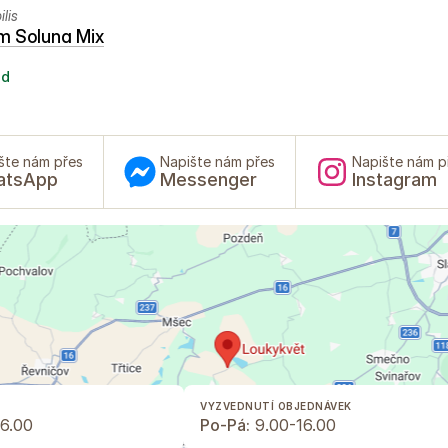
lis
m Soluna Mix
ad
šte nám přes
Napište nám přes
Napište nám p
atsApp
Messenger
Instagram
VYZVEDNUTÍ OBJEDNÁVEK
6.00
Po-Pá:
9.00-16.00