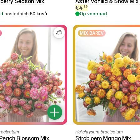
berry Season Mix
Aster Vanilla & Snow Mix
€
4
39
ad
posledních
50
kusů
Op voorraad
MIX BAREV
racteatum
Helichrysum bracteatum
 Peach Blossom Mix
Strobloem Mango Mix