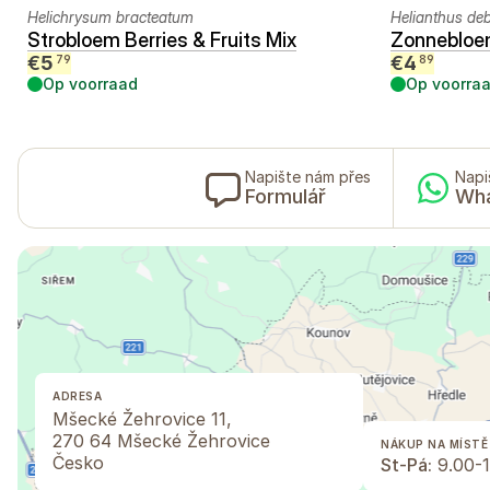
Helichrysum bracteatum
Helianthus debi
Strobloem Berries & Fruits Mix
Zonnebloe
€
5
€
4
79
89
Op voorraad
Op voorra
Napište nám přes
Napi
Formulář
Wh
ADRESA
Mšecké Žehrovice 11,
270 64 Mšecké Žehrovice
NÁKUP NA MÍSTĚ
Česko
St-Pá:
9.00-1