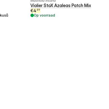
Matthiola incana
Violier StoX Azaleas Patch Mix
€
4
89
kusů
Op voorraad