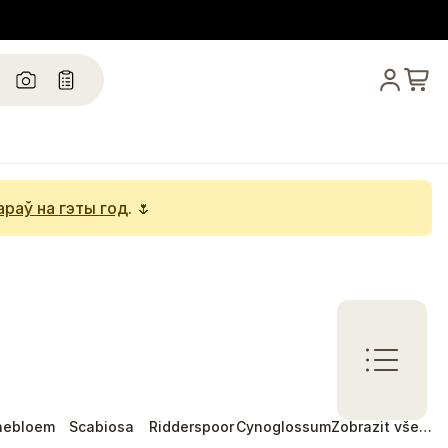
араў на гэты год
. 🌷
nebloem
Scabiosa
Ridderspoor
Cynoglossum
Zobrazit vše…