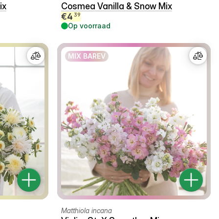
ix
Cosmea Vanilla & Snow Mix
€
4
39
Op voorraad
MIX BAREV
Matthiola incana