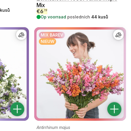
Mix
kusů
€
6
19
Op voorraad
posledních
44
kusů
MIX BAREV
NIEUW
Antirrhinum majus