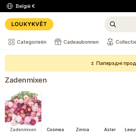
België
€
Categorieën
Cadeaubonnen
Collecti
🌷
Папярэдні прод
Zadenmixen
Zadenmixen
Cosmea
Zinnia
Aster
Leeu