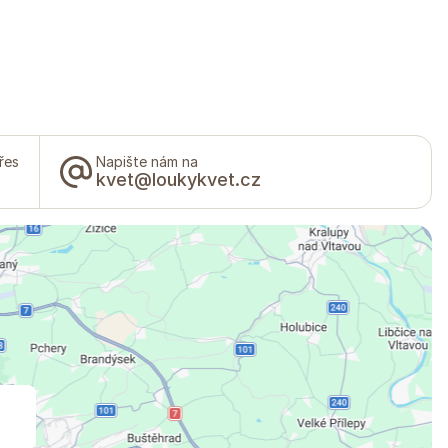
řes
Napište nám na
kvet@loukykvet.cz