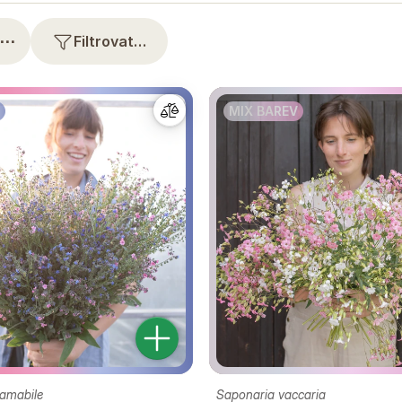
⋯
Filtrovat…
MIX BAREV
amabile
Saponaria vaccaria