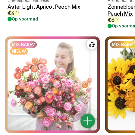
Callistephus chinensis
Helianthus an
Aster Light Apricot Peach Mix
Zonnebloe
€
4
39
Peach Mix
Op voorraad
€
6
19
Op voorra
MIX BAREV
MIX BAREV
NIEUW