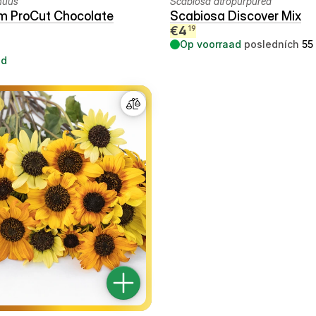
nuus
Scabiosa atropurpurea
m ProCut Chocolate
Scabiosa Discover Mix
€
4
19
Op voorraad
posledních
55
ad