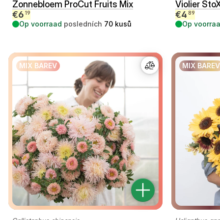
Zonnebloem ProCut Fruits Mix
Violier Sto
€
6
€
4
19
89
Op voorraad
posledních
70
kusů
Op voorra
MIX BAREV
MIX BAREV