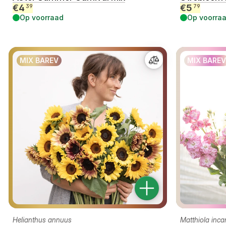
€
4
€
5
39
79
Op voorraad
Op voorra
MIX BAREV
MIX BAREV
Helianthus annuus
Matthiola inca