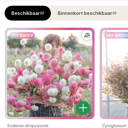
Beschikbaar
Binnenkort beschikbaar
22
10
MIX BAREV
MIX BAREV
Scabiosa atropurpurea
Cynoglossum 