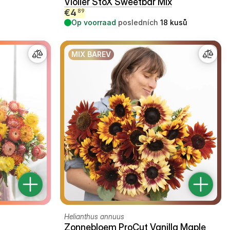
Violier StoX Sweetbar Mix
€
4
89
Op voorraad
posledních
18
kusů
MIX BAREV
Helianthus annuus
Zonnebloem ProCut Vanilla Maple