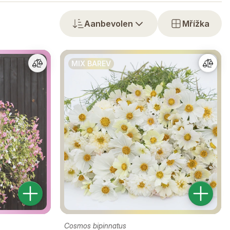
Aanbevolen
Mřížka
MIX BAREV
Cosmos bipinnatus