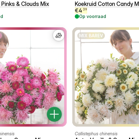
Pinks & Clouds Mix
Koekruid Cotton Candy M
€
4
39
ad
Op voorraad
MIX BAREV
hinensis
Callistephus chinensis