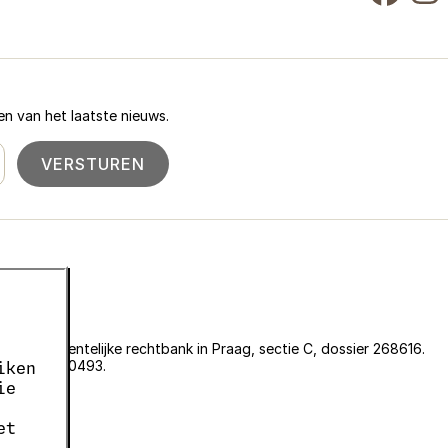
n van het laatste nieuws.
VERSTUREN
an de gemeentelijke rechtbank in Praag, sectie C, dossier 268616.
er EKF00180493.
iken
636.
ie
05663687.
et