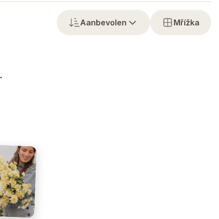
Aanbevolen
Mřížka
.