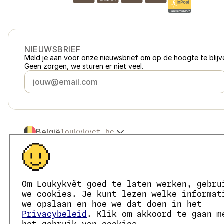
NIEUWSBRIEF
Meld je aan voor onze nieuwsbrief om op de hoogte te blijve
Geen zorgen, we sturen er niet veel.
België
loukykvet.be
Česko
loukykvet.cz
Slovensko
loukykvet.sk
© 2016 →
2026
Loukykvět s.r.o.
Polska
loukykvet.pl
Loukykvět s.r.o. staat ingeschreven in het handelsregister v
Österreich
loukykvet.at
We zijn aangesloten bij het EKO-KOM-systeem onder numm
Om Loukykvět goed te laten werken, gebru
Deutschland
Wij geven plantenpaspoorten af onder registratienummer 0
loukykvet.de
we cookies. Je kunt lezen welke informat
Ons registratienummer is 05663687, het btw-nummer is CZ
France
we opslaan en hoe we dat doen in het
loukykvet.fr
Het ID van de data box is eng827q.
Privacybeleid
. Klik om akkoord te gaan m
Danmark
loukykvet.dk
Het EORI-nummer is CZ05663687.