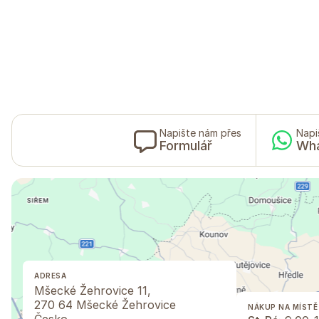
Napište nám přes
Napi
Formulář
Wh
ADRESA
Mšecké Žehrovice 11,
270 64 Mšecké Žehrovice
NÁKUP NA MÍSTĚ