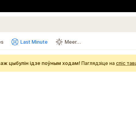
es
Last Minute
Meer…
аж цыбулін ідзе поўным ходам!
Паглядзіце на
спіс тав