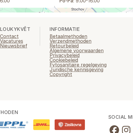
6.00
Po-Pá:
9.00-16.00
LOUKYKVĚT
INFORMATIE
Contact
Betaalmethoden
Vacatures
Verzendmethoden
Nieuwsbrief
Retourbeleid
Algemene voorwaarden
Privacybeleid
Cookiebeleid
Fytosanitaire regelgeving
Juridische kennisgeving
Copyright
THODEN
SOCIAL M