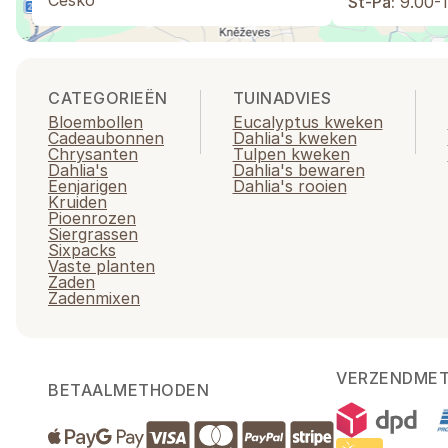
Česko
St-Pá:
9.00-1
CATEGORIEËN
TUINADVIES
Bloembollen
Eucalyptus kweken
Cadeaubonnen
Dahlia's kweken
Chrysanten
Tulpen kweken
Dahlia's
Dahlia's bewaren
Eenjarigen
Dahlia's rooien
Kruiden
Pioenrozen
Siergrassen
Sixpacks
Vaste planten
Zaden
Zadenmixen
VERZENDME
BETAALMETHODEN