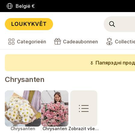
België
€
Categorieën
Cadeaubonnen
Collecti
🌷
Папярэдні прод
Chrysanten
Chrysanten
Chrysanten
Zobrazit vše…