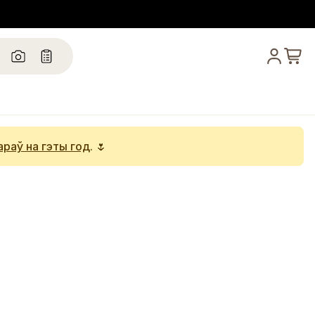
араў на гэты год
. 🌷