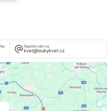
řes
Napište nám na
kvet@loukykvet.cz