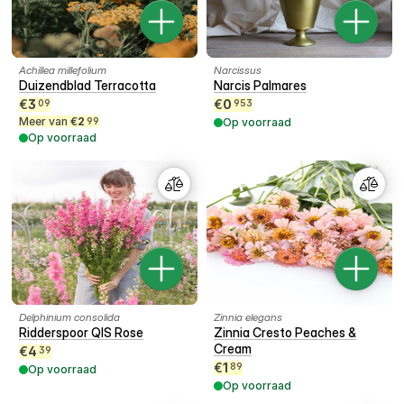
Achillea millefolium
Narcissus
Duizendblad Terracotta
Narcis Palmares
€
3
€
0
09
953
Meer van
€
2
99
Op voorraad
Op voorraad
Delphinium consolida
Zinnia elegans
Ridderspoor QIS Rose
Zinnia Cresto Peaches &
Cream
€
4
39
€
1
89
Op voorraad
Op voorraad