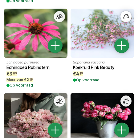
Op voorraad
Echinacea purpurea
Saponaria vaccaria
Echinacea Rubinstern
Koekruid Pink Beauty
€
3
€
4
09
19
Meer van
€
2
19
Op voorraad
Op voorraad