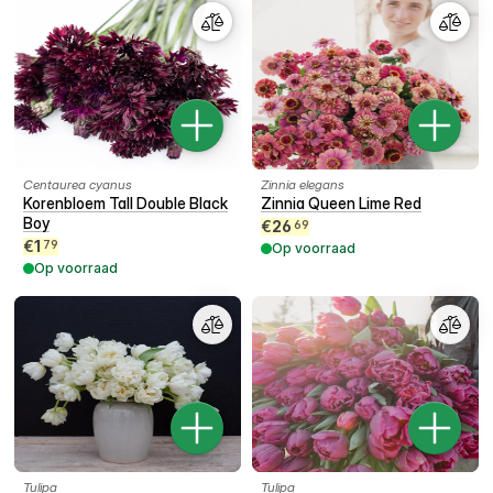
Centaurea cyanus
Zinnia elegans
Korenbloem Tall Double Black
Zinnia Queen Lime Red
Boy
€
26
69
€
1
79
Op voorraad
Op voorraad
Tulipa
Tulipa