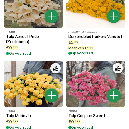
Tulipa
Achillea filipendulina
Tulp Apricot Pride
Duizendblad Parkers Varietät
(Zantubeau)
€
2
89
€
0
358
Meer van
€
1
99
Op voorraad
Op voorraad
Tulipa
Tulipa
Tulp Marie Jo
Tulp Crispion Sweet
€
0
€
0
399
399
Op voorraad
Op voorraad