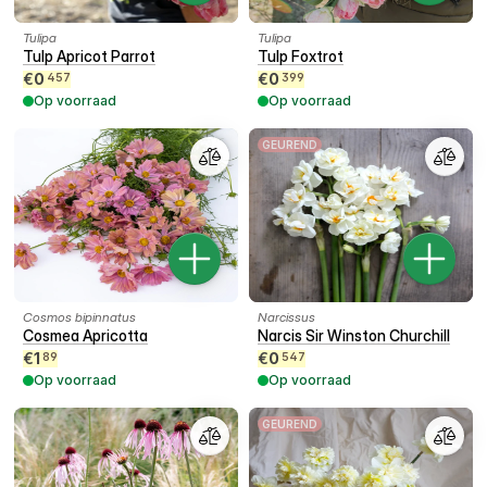
Tulipa
Tulipa
Tulp Apricot Parrot
Tulp Foxtrot
€
0
€
0
457
399
Op voorraad
Op voorraad
GEUREND
Cosmos bipinnatus
Narcissus
Cosmea Apricotta
Narcis Sir Winston Churchill
€
1
€
0
89
547
Op voorraad
Op voorraad
GEUREND