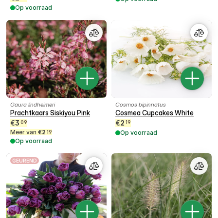
Op voorraad
Gaura lindheimeri
Cosmos bipinnatus
Prachtkaars Siskiyou Pink
Cosmea Cupcakes White
€
3
€
2
09
19
Meer van
€
2
19
Op voorraad
Op voorraad
GEUREND