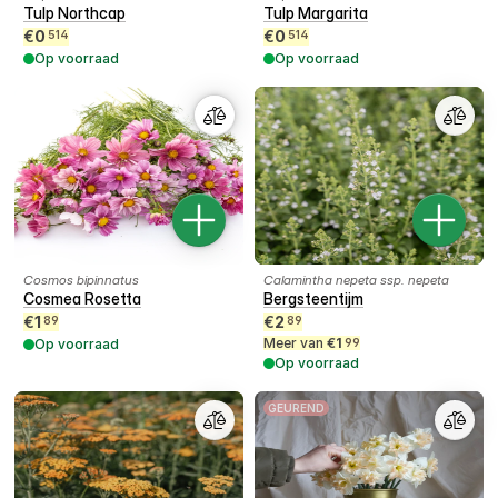
Tulp Northcap
Tulp Margarita
€
0
€
0
514
514
Op voorraad
Op voorraad
Cosmos bipinnatus
Calamintha nepeta ssp. nepeta
Cosmea Rosetta
Bergsteentijm
€
1
€
2
89
89
Meer van
€
1
Op voorraad
99
Op voorraad
GEUREND