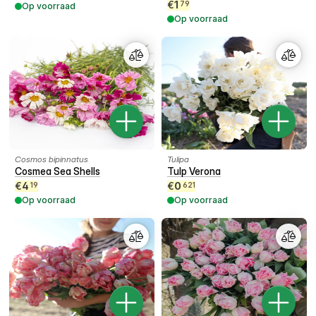
€
1
79
Op voorraad
Op voorraad
Cosmos bipinnatus
Tulipa
Cosmea Sea Shells
Tulp Verona
€
4
€
0
19
621
Op voorraad
Op voorraad