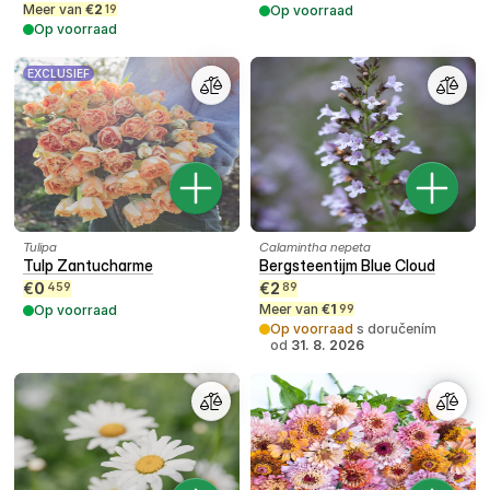
Meer van
€
2
19
Op voorraad
Op voorraad
EXCLUSIEF
Tulipa
Calamintha nepeta
Tulp Zantucharme
Bergsteentijm Blue Cloud
€
0
€
2
459
89
Meer van
€
1
Op voorraad
99
Op voorraad
s doručením
od
31. 8. 2026