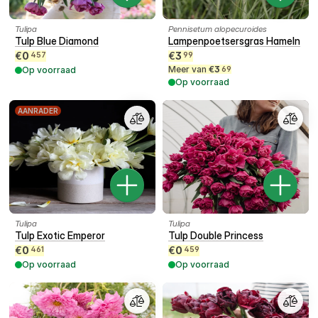
Tulipa
Pennisetum alopecuroides
Tulp Blue Diamond
Lampenpoetsersgras Hameln
€
0
€
3
457
99
Meer van
€
3
Op voorraad
69
Op voorraad
AANRADER
Tulipa
Tulipa
Tulp Exotic Emperor
Tulp Double Princess
€
0
€
0
461
459
Op voorraad
Op voorraad