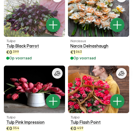
Tulipa
Narcissus
Tulp Black Parrot
Narcis Delnashaugh
€
0
€
1
399
063
Op voorraad
Op voorraad
Tulipa
Tulipa
Tulp Pink Impression
Tulp Flash Point
€
0
€
0
354
459