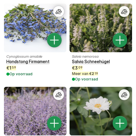
Cynoglossum amabile
Salvia nemorosa
Hondstong Firmament
Salvia Schneehügel
€
1
€
3
59
09
Meer van
€
2
Op voorraad
19
Op voorraad