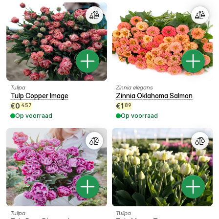
Tulipa
Zinnia elegans
Tulp Copper Image
Zinnia Oklahoma Salmon
€
0
€
1
457
89
Op voorraad
Op voorraad
Tulipa
Tulipa