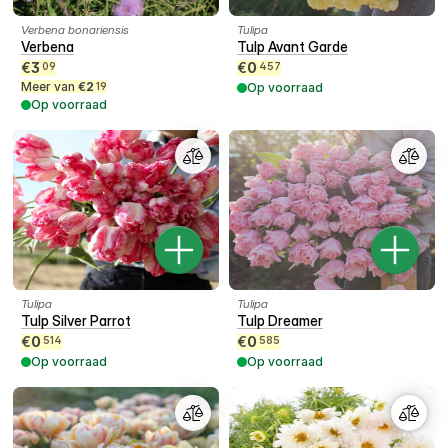
Verbena bonariensis
Tulipa
Verbena
Tulp Avant Garde
€
3
€
0
09
457
Meer van
€
2
19
Op voorraad
Op voorraad
Tulipa
Tulipa
Tulp Silver Parrot
Tulp Dreamer
€
0
€
0
514
585
Op voorraad
Op voorraad