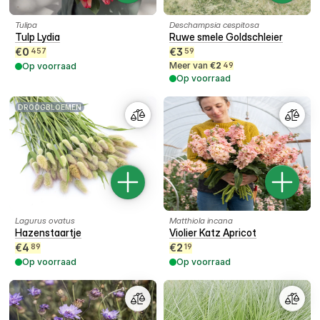
Tulipa
Deschampsia cespitosa
Tulp Lydia
Ruwe smele Goldschleier
€
0
€
3
457
59
Meer van
€
2
Op voorraad
49
Op voorraad
DROOGBLOEMEN
Lagurus ovatus
Matthiola incana
Hazenstaartje
Violier Katz Apricot
€
4
€
2
89
19
Op voorraad
Op voorraad