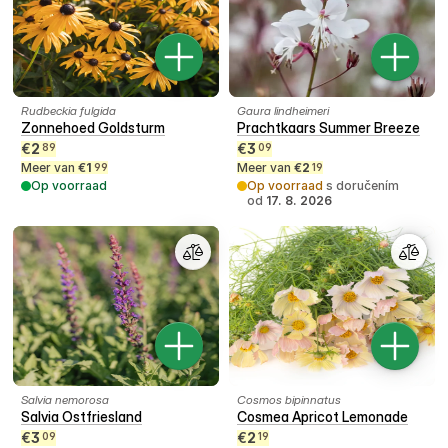
Rudbeckia fulgida
Gaura lindheimeri
Zonnehoed Goldsturm
Prachtkaars Summer Breeze
€
2
€
3
89
09
Meer van
€
1
Meer van
€
2
99
19
Op voorraad
Op voorraad
s doručením
od
17. 8. 2026
Salvia nemorosa
Cosmos bipinnatus
Salvia Ostfriesland
Cosmea Apricot Lemonade
€
3
€
2
09
19