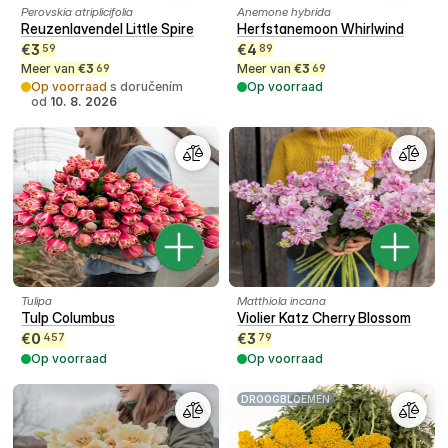
Perovskia atriplicifolia
Anemone hybrida
Reuzenlavendel Little Spire
Herfstanemoon Whirlwind
€
3
€
4
59
89
Meer van
€
3
Meer van
€
3
69
69
Op voorraad
s doručením
Op voorraad
od
10. 8. 2026
Tulipa
Matthiola incana
Tulp Columbus
Violier Katz Cherry Blossom
€
0
€
3
457
79
Op voorraad
Op voorraad
DROOGBLOEMEN