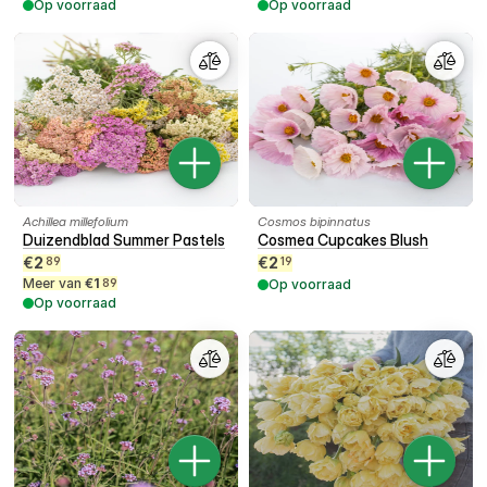
Op voorraad
Op voorraad
Achillea millefolium
Cosmos bipinnatus
Duizendblad Summer Pastels
Cosmea Cupcakes Blush
€
2
€
2
89
19
Meer van
€
1
89
Op voorraad
Op voorraad