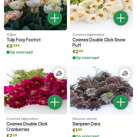
Tulipa
Cosmos bipinnatus
Tulp Foxy Foxtrot
Cosmea Double Click Snow
Puff
€
0
399
€
2
09
Op voorraad
Op voorraad
Cosmos bipinnatus
Daucus carota
Cosmea Double Click
Sierpeen Dara
Cranberries
€
1
89
€
2
09
Op voorraad