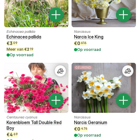
Echinacea pallida
Narcissus
Echinacea pallida
Narcis Ice King
€
3
€
0
09
616
Meer van
€
2
19
Op voorraad
Op voorraad
GEUREND
Centaurea cyanus
Narcissus
Korenbloem Tall Double Red
Narcis Geranium
Boy
€
0
476
€
4
69
Op voorraad