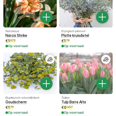
Narcissus
Eryngium planum
Narcis Shrike
Platte kruisdistel
€
1
€
1
072
79
Op voorraad
Op voorraad
Bupleurum rotundifolium
Tulipa
Goudscherm
Tulp Barre Alta
€
1
€
0
79
457
Op voorraad
Op voorraad