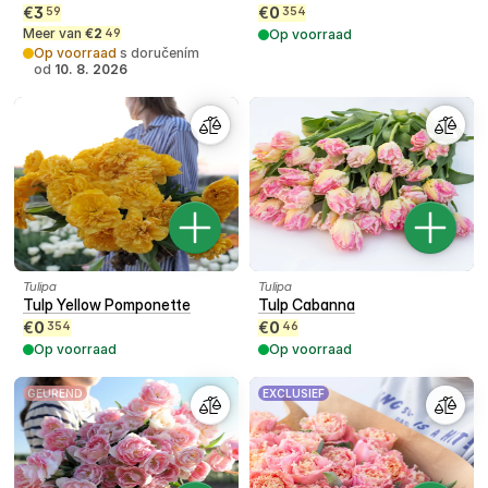
€
3
€
0
59
354
Meer van
€
2
49
Op voorraad
Op voorraad
s doručením
od
10. 8. 2026
Tulipa
Tulipa
Tulp Yellow Pomponette
Tulp Cabanna
€
0
€
0
354
46
Op voorraad
Op voorraad
GEUREND
EXCLUSIEF