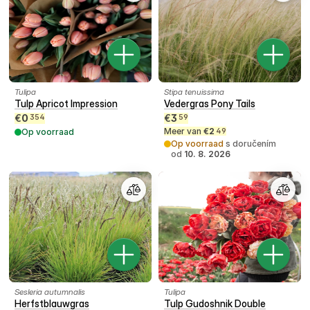
Tulipa
Stipa tenuissima
Tulp Apricot Impression
Vedergras Pony Tails
€
0
€
3
354
59
Meer van
€
2
Op voorraad
49
Op voorraad
s doručením
od
10. 8. 2026
Sesleria autumnalis
Tulipa
Herfstblauwgras
Tulp Gudoshnik Double