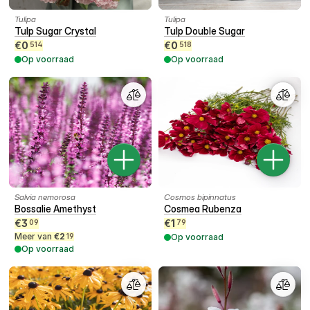
Tulipa
Tulipa
Tulp Sugar Crystal
Tulp Double Sugar
€
0
€
0
514
518
Op voorraad
Op voorraad
Salvia nemorosa
Cosmos bipinnatus
Bossalie Amethyst
Cosmea Rubenza
€
3
€
1
09
79
Meer van
€
2
19
Op voorraad
Op voorraad