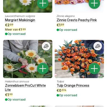
Leucanthemum vulgare
Zinnia elegans
Margriet Maikönigin
Zinnia Cresto Peachy Pink
€
2
€
1
89
89
Meer van
€
1
99
Op voorraad
Op voorraad
Helianthus annuus
Tulipa
Zonnebloem ProCut White
Tulp Orange Princess
Lite
€
0
514
€
1
99
Op voorraad
Op voorraad