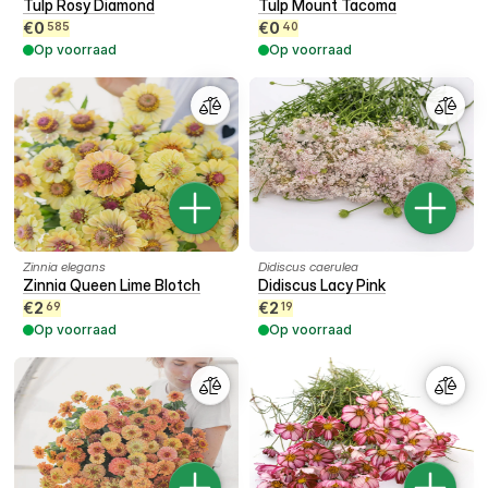
Tulp Rosy Diamond
Tulp Mount Tacoma
€
0
€
0
585
40
Op voorraad
Op voorraad
Zinnia elegans
Didiscus caerulea
Zinnia Queen Lime Blotch
Didiscus Lacy Pink
€
2
€
2
69
19
Op voorraad
Op voorraad