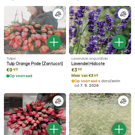
Tulipa
Lavandula angustifolia
Tulp Orange Pride (Zantucot)
Lavendel Hidcote
€
0
€
3
411
99
Meer van
€
3
Op voorraad
69
Op voorraad
s doručením
od
7. 9. 2026