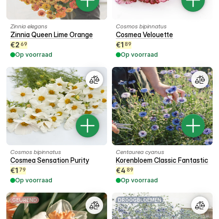
Zinnia elegans
Cosmos bipinnatus
Zinnia Queen Lime Orange
Cosmea Velouette
€
2
€
1
69
89
Op voorraad
Op voorraad
Cosmos bipinnatus
Centaurea cyanus
Cosmea Sensation Purity
Korenbloem Classic Fantastic
€
1
€
4
79
89
Op voorraad
Op voorraad
GEUREND
DROOGBLOEMEN