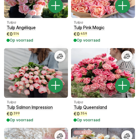
Tulipa
Tulipa
Tulp Angélique
Tulp Pink Magic
€
0
€
0
514
459
Op voorraad
Op voorraad
Tulipa
Tulipa
Tulp Salmon Impression
Tulp Queensland
€
0
€
0
399
354
Op voorraad
Op voorraad
GEUREND