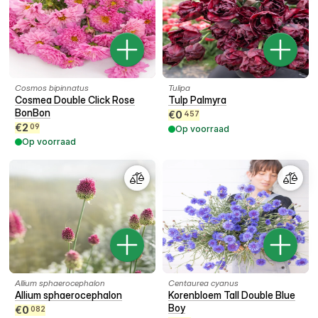
Cosmos bipinnatus
Tulipa
Cosmea Double Click Rose
Tulp Palmyra
BonBon
€
0
457
€
2
09
Op voorraad
Op voorraad
Allium sphaerocephalon
Centaurea cyanus
Allium sphaerocephalon
Korenbloem Tall Double Blue
Boy
€
0
082