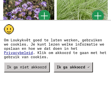
Catananche caerulea
Sporobolus heterolepis
Zegekruid
Parelgras
€
2
€
3
89
99
Om Loukykvět goed te laten werken, gebruiken
Meer van
€
1
Meer van
€
2
99
79
we cookies. Je kunt lezen welke informatie we
Op voorraad
Op voorraad
s doručením
opslaan en hoe we dat doen in het
od
31. 8. 2026
Privacybeleid
. Klik om akkoord te gaan met het
gebruik van cookies.
Ik ga niet akkoord
Ik ga akkoord ✓
Rudbeckia hirta
Tulipa
Rudbeckia Sahara
Tulp Honeymoon
€
2
€
0
39
514