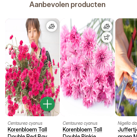
Aanbevolen producten
Centaurea cyanus
Centaurea cyanus
Nigella d
Korenbloem Tall
Korenbloem Tall
Juffert
Double Red Boy
Double Pinkie
groen M