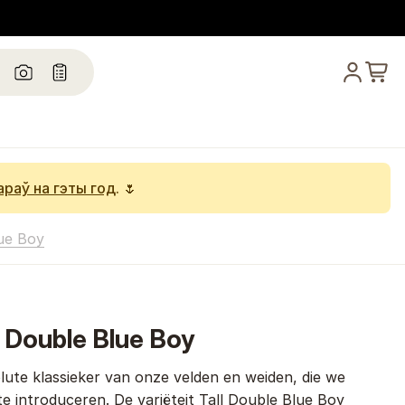
араў на гэты год
. 🌷
ue Boy
 Double Blue Boy
ute klassieker van onze velden en weiden, die we
te introduceren. De variëteit Tall Double Blue Boy