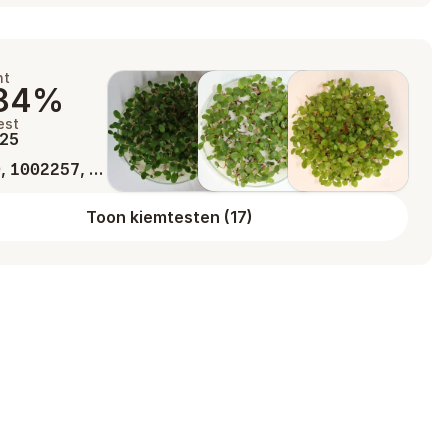
ht
84%
est
025
,
, …
0
1002257
Toon kiemtesten
(
17
)