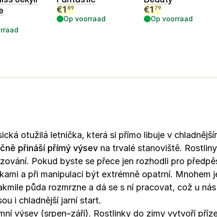
€
1
€
1
89
79
e
Op voorraad
Op voorraad
rraad
cká otužilá letnička, která si přímo libuje v chladnější
ačně přináší přímý výsev
na trvalé stanoviště. Rostliny
azování. Pokud byste se přece jen rozhodli pro předpě
mi a při manipulaci být extrémně opatrní. Mnohem jed
akmile půda rozmrzne a dá se s ní pracovat, což u ná
u i chladnější jarní start.
ní výsev (srpen–září). Rostlinky do zimy vytvoří příze