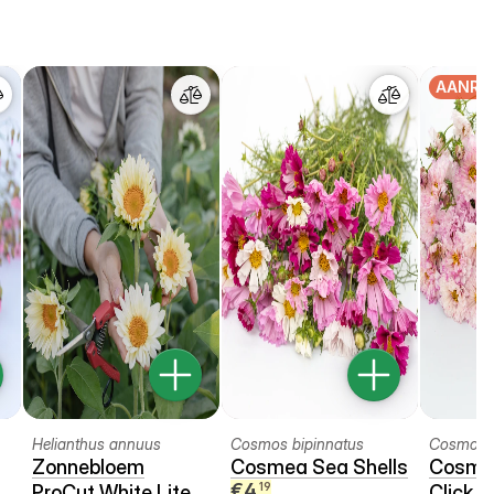
AANRA
Helianthus annuus
Cosmos bipinnatus
Cosmos b
Zonnebloem
Cosmea Sea Shells
Cosme
€
4
19
ProCut White Lite
Click B