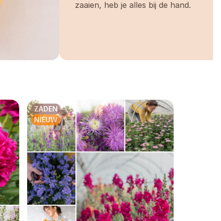
zaaien, heb je alles bij de hand.
ijk van
 te testen
ZADEN
NIEUW