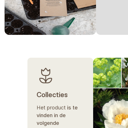
De verstrekte informatie is gebaseerd op onze ervaring
het seizoen, klimaat, locatie, zaai- en verplantdata 
hoe de plant onder uw eigen omstandigheden presteer
Collecties
Het product
is te
vinden in de
volgende