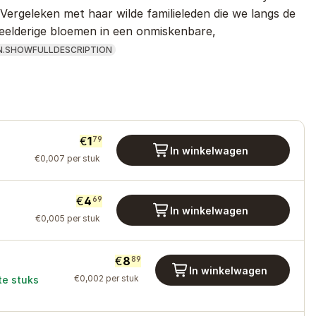
 Vergeleken met haar wilde familieleden die we langs de
eelderige bloemen in een onmiskenbare,
N.SHOWFULLDESCRIPTION
€
1
79
In winkelwagen
€
0
,
007
per stuk
€
4
69
In winkelwagen
€
0
,
005
per stuk
€
8
89
In winkelwagen
€
0
,
002
per stuk
te stuks