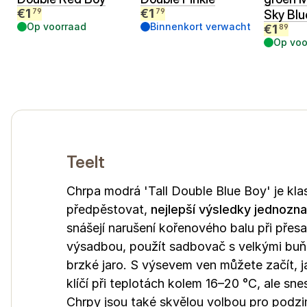
€
1
€
1
79
79
Sky Blu
Op voorraad
Binnenkort verwacht
€
1
89
Op voo
Teelt
Chrpa modrá 'Tall Double Blue Boy' je klasi
předpěstovat,
nejlepší výsledky jednozn
snášejí narušení kořenového balu při přes
výsadbou, použít sadbovač s velkými buňka
brzké jaro. S výsevem ven můžete začít, j
klíčí při teplotách kolem 16–20 °C, ale sneso
Chrpy jsou také skvělou volbou pro podzim