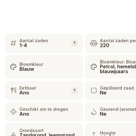
Aantal zaden
Aantal zaden pe
?
1-4
220
Bloemkleur: Bloe
Bloemkleur
Petrol, hemels
Blauw
blauwpaars
Eetbaar
Gepilleerd zaad
?
Ano
Ne
Geschikt om te drogen
Geurend (aromat
Ano
Ne
Grondsoort
Hoogte
Zandgrond, leemgrond,