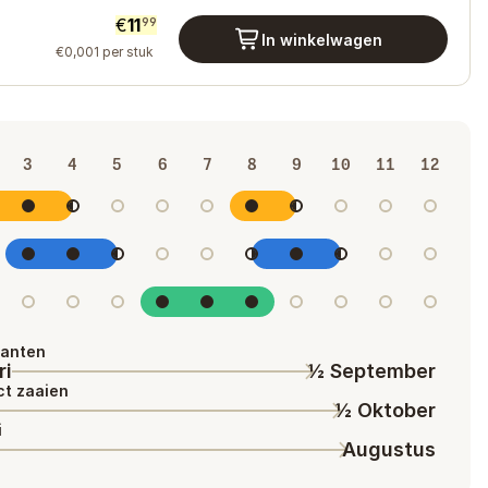
€
11
99
In winkelwagen
€
0
,
001
per stuk
3
4
5
6
7
8
9
10
11
12
lanten
ri
½ September
ct zaaien
½ Oktober
i
Augustus