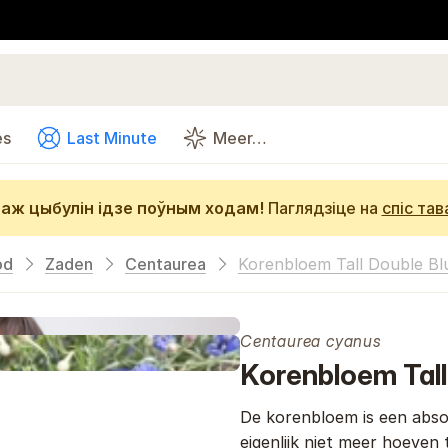
es
Last Minute
Meer…
аж цыбулін ідзе поўным ходам!
Паглядзіце на
спіс тав
od
Zaden
Centaurea
Korenbloem Tall Double Bl
Centaurea cyanus
Korenbloem Tall
De korenbloem is een absol
eigenlijk niet meer hoeven 