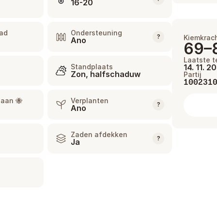
16-20
aad
Ondersteuning
?
Kiemkrac
Ano
69–
Laatste t
Standplaats
14. 11. 2
Zon, halfschaduw
Partij
100231
 aan 🐝
Verplanten
?
Ano
Zaden afdekken
?
Ja