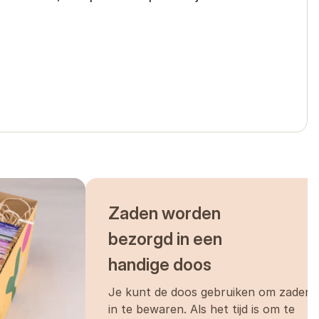
 na povrchu. Půdu udržujte rovnoměrně
 naprosto klíčové rostliny po vzejití
náchylnější k houbovým chorobám (zejména
ístky. Pro postupné kvetení doporučujeme
rostou, nebo záhon obehnat provázkem
e zejména při řezu do váz.
Zaden worden
 ukazovat barva a první lístky se začnou
bezorgd in een
te je hlavou dolů na suché, větrané a
handige doos
Je kunt de doos gebruiken om zaden
in te bewaren. Als het tijd is om te