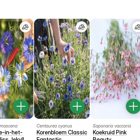
amascena
Centaurea cyanus
Saponaria vaccaria
je-in-het-
Korenbloem Classic
Koekruid Pink
iss Jekyll
Fantastic
Beauty