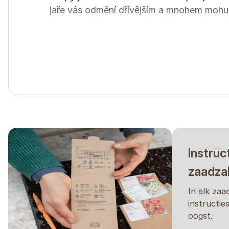
jaře vás odmění dřívějším a mnohem mohut
Semena vysévejte do řádků do hloubky př
vlhkou, klíčení obvykle trvá 5–10 dní. Pro
vyjednotit na vzdálenost 15–20 cm
. Poku
padlí) a nebudou tvořit tolik květů. Neboj
provést 2–3 výsevy v rozestupu několika t
U chrp je dobré využít
oporu
. Můžete vod
upevněným ke kolíkům. Opora zajistí, že s
Instruc
Do vázy
sklízíme
ve fázi polorozvitého po
zaadza
rozevírat, je ideální čas. Pokud sklízíte
na 
temné místo.
In elk zaa
instructie
oogst.