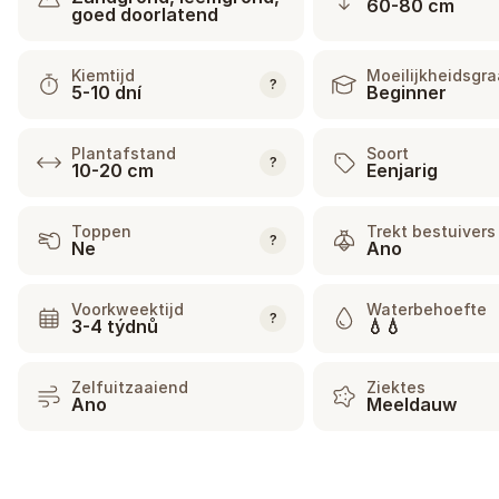
60-80 cm
goed doorlatend
Kiemtijd
Moeilijkheidsgr
?
5-10 dní
Beginner
Plantafstand
Soort
?
10-20 cm
Eenjarig
Toppen
Trekt bestuivers
?
Ne
Ano
Voorkweektijd
Waterbehoefte
?
3-4 týdnů
💧💧
Zelfuitzaaiend
Ziektes
Ano
Meeldauw