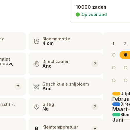
10000 zaden
Op voorraad
r g
Bloemgrootte
4 cm
1
2
mtint
Direct zaaien
blauw,
?
Ano
Geschikt als snijbloem
?
Ano
Uitp
Februa
Dire
isch) 👃
Giftig
?
Ne
Maart
Bloe
Juni
Kiemtemperatuur
?