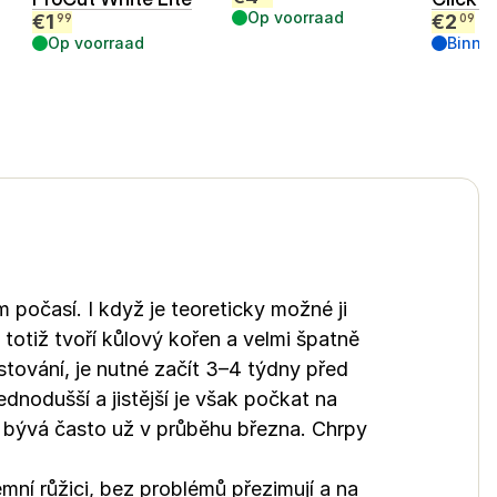
Op voorraad
€
1
€
2
99
09
Op voorraad
Binne
m počasí. I když je teoreticky možné ji
 totiž tvoří kůlový kořen a velmi špatně
stování, je nutné začít 3–4 týdny před
nodušší a jistější je však počkat na
s bývá často už v průběhu března. Chrpy
mní růžici, bez problémů přezimují a na