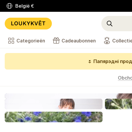
België
€
Categorieën
Cadeaubonnen
Collecti
🌷
Папярэдні прод
Obch