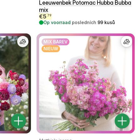
Leeuwenbek Potomac Hubba Bubba
mix
€
5
79
Op voorraad
posledních
99
kusů
MIX BAREV
NIEUW