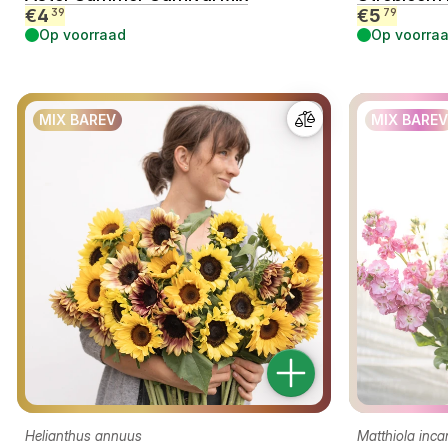
€
4
€
5
39
79
Op voorraad
Op voorra
MIX BAREV
MIX BAREV
Helianthus annuus
Matthiola inca