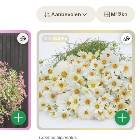
Aanbevolen
Mřížka
MIX BAREV
Cosmos bipinnatus