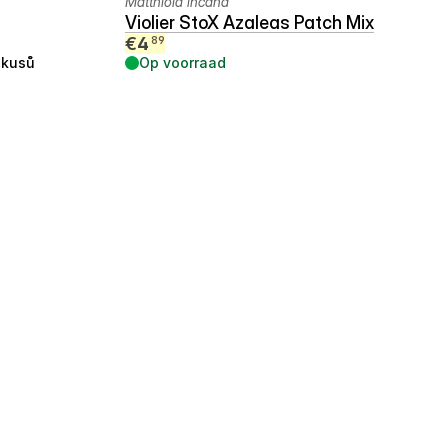
Matthiola incana
Violier StoX Azaleas Patch Mix
€
4
89
kusů
Op voorraad