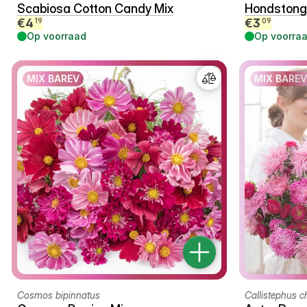
Scabiosa Cotton Candy Mix
Hondstong 
€
4
€
3
19
09
Op voorraad
Op voorra
MIX BAREV
MIX BAREV
Cosmos bipinnatus
Callistephus c