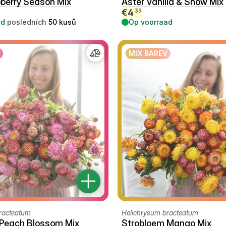
berry Season Mix
Aster Vanilla & Snow Mix
€
4
39
ad
posledních
50
kusů
Op voorraad
MIX BAREV
racteatum
Helichrysum bracteatum
 Peach Blossom Mix
Strobloem Mango Mix