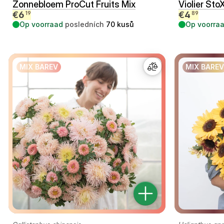
Zonnebloem ProCut Fruits Mix
Violier Sto
€
6
€
4
19
89
Op voorraad
posledních
70
kusů
Op voorra
MIX BAREV
MIX BAREV