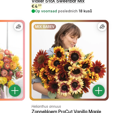
Violier StoX Sweetbar Mix
€
4
89
Op voorraad
posledních
18
kusů
MIX BAREV
Helianthus annuus
Zonnebloem ProCut Vanilla Maple