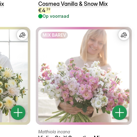
ix
Cosmea Vanilla & Snow Mix
€
4
39
Op voorraad
MIX BAREV
Matthiola incana