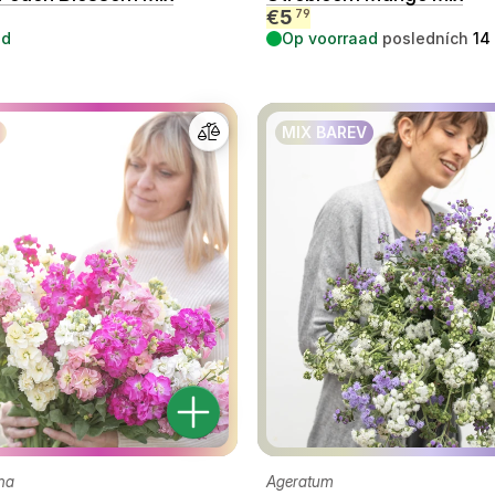
€
5
79
ad
Op voorraad
posledních
14
MIX BAREV
na
Ageratum