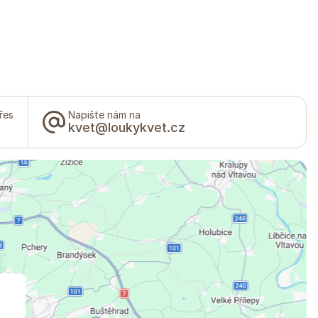
řes
Napište nám na
kvet@loukykvet.cz