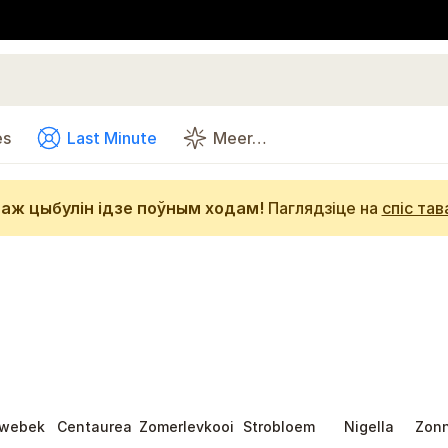
es
Last Minute
Meer…
аж цыбулін ідзе поўным ходам!
Паглядзіце на
спіс тав
webek
Centaurea
Zomerlevkooi
Strobloem
Nigella
Zon