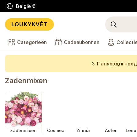
België
€
Categorieën
Cadeaubonnen
Collecti
🌷
Папярэдні прод
Zadenmixen
Zadenmixen
Cosmea
Zinnia
Aster
Leeu