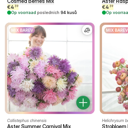
Cosmea Berries Mix
Aster Rasp
€
4
€
4
39
39
Op voorraad
posledních
94
kusů
Op voorra
MIX BAREV
MIX BAREV
Callistephus chinensis
Helichrysum b
Aster Summer Carnival Mix
Strobloem