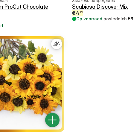
nuus
Scabiosa atropurpurea
m ProCut Chocolate
Scabiosa Discover Mix
€
4
19
Op voorraad
posledních
56
ad