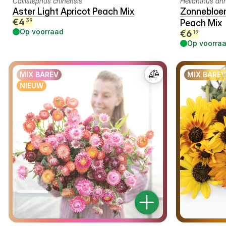
Callistephus chinensis
Helianthus an
Aster Light Apricot Peach Mix
Zonnebloe
€
4
39
Peach Mix
Op voorraad
€
6
19
Op voorra
MIX BAREV
MIX BAREV
NIEUW