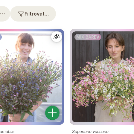
⋯
Filtrovat…
MIX BAREV
amabile
Saponaria vaccaria