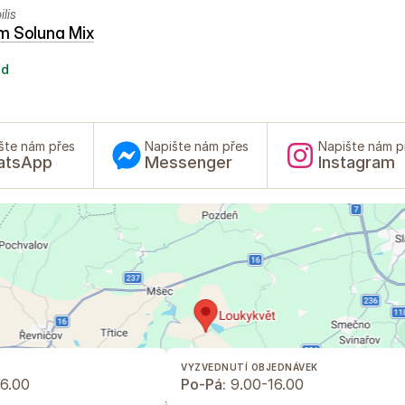
lis
m Soluna Mix
ad
šte nám přes
Napište nám přes
Napište nám p
atsApp
Messenger
Instagram
VYZVEDNUTÍ OBJEDNÁVEK
6.00
Po-Pá:
9.00-16.00