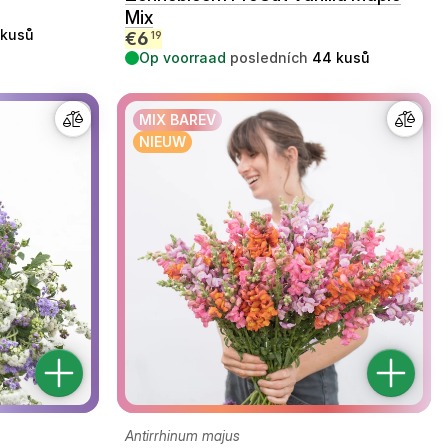
Mix
kusů
€
6
19
Op voorraad
posledních
44
kusů
MIX BAREV
NIEUW
Antirrhinum majus