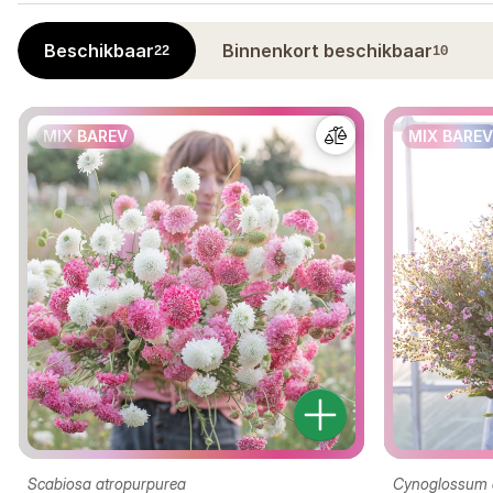
Beschikbaar
Binnenkort beschikbaar
22
10
MIX BAREV
MIX BAREV
Scabiosa atropurpurea
Cynoglossum 