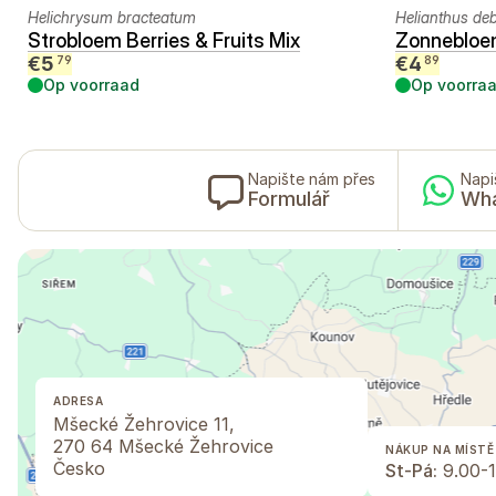
Helichrysum bracteatum
Helianthus debi
Strobloem Berries & Fruits Mix
Zonnebloe
€
5
€
4
79
89
Op voorraad
Op voorra
Napište nám přes
Napi
Formulář
Wh
ADRESA
Mšecké Žehrovice 11,
270 64 Mšecké Žehrovice
NÁKUP NA MÍSTĚ
Česko
St-Pá:
9.00-1