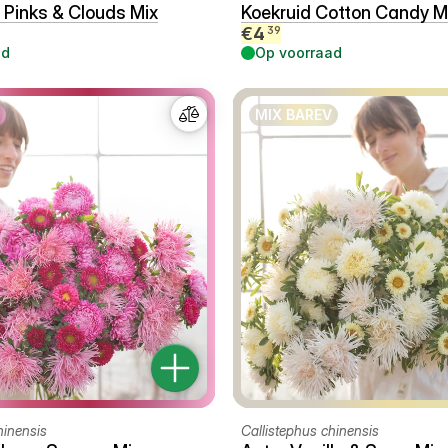
Pinks & Clouds Mix
Koekruid Cotton Candy M
€
4
39
ad
Op voorraad
MIX BAREV
hinensis
Callistephus chinensis