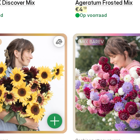
X Discover Mix
Ageratum Frosted Mix
€
4
19
ad
Op voorraad
MIX BAREV