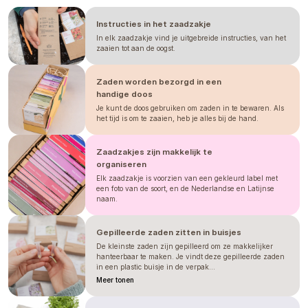
ook de omstandigheden in de kas. Wij raden altijd
aan om te testen hoe de plant onder uw eigen
omstandigheden presteert. Beschouw dit niet als een
Instructies in het zaadzakje
garantie.
In elk zaadzakje vind je uitgebreide instructies, van het
zaaien tot aan de oogst.
Zaden worden bezorgd in een
handige doos
Je kunt de doos gebruiken om zaden in te bewaren. Als
het tijd is om te zaaien, heb je alles bij de hand.
Zaadzakjes zijn makkelijk te
organiseren
Elk zaadzakje is voorzien van een gekleurd label met
een foto van de soort, en de Nederlandse en Latijnse
naam.
Gepilleerde zaden zitten in buisjes
De kleinste zaden zijn gepilleerd om ze makkelijker
hanteerbaar te maken. Je vindt deze gepilleerde zaden
in een plastic buisje in de verpak...
Meer tonen