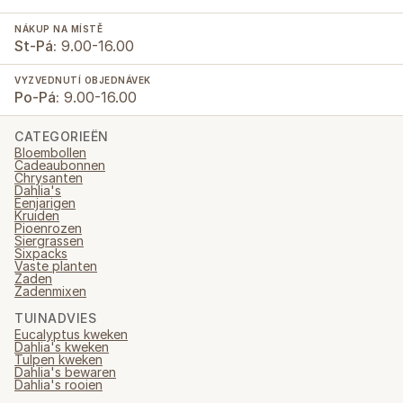
NÁKUP NA MÍSTĚ
St-Pá:
9.00-16.00
VYZVEDNUTÍ OBJEDNÁVEK
Po-Pá:
9.00-16.00
CATEGORIEËN
Bloembollen
Cadeaubonnen
Chrysanten
Dahlia's
Eenjarigen
Kruiden
Pioenrozen
Siergrassen
Sixpacks
Vaste planten
Zaden
Zadenmixen
TUINADVIES
Eucalyptus kweken
Dahlia's kweken
Tulpen kweken
Dahlia's bewaren
Dahlia's rooien