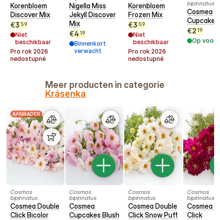
bipinnatus
Korenbloem
Nigella Miss
Korenbloem
Cosmea
Discover Mix
Jekyll Discover
Frozen Mix
Cupcakes 
Mix
€
3
€
3
59
59
€
2
19
€
4
19
Niet
Niet
Op voorr
beschikbaar
beschikbaar
Binnenkort
verwacht
Pro rok
2026
Pro rok
2026
nedostupné
nedostupné
Meer producten in categorie
Krásenka
AANRADER
Cosmos
Cosmos
Cosmos
Cosmos
bipinnatus
bipinnatus
bipinnatus
bipinnatus
Cosmea Double
Cosmea
Cosmea Double
Cosmea D
Click Bicolor
Cupcakes Blush
Click Snow Puff
Click