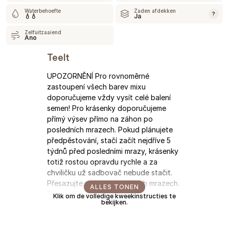
Waterbehoefte
Zaden afdekken
?
💧💧
Ja
Zelfuitzaaiend
Ano
Teelt
UPOZORNĚNÍ Pro rovnoměrné
zastoupení všech barev mixu
doporučujeme vždy vysít celé balení
semen! Pro krásenky doporučujeme
přímý výsev přímo na záhon po
posledních mrazech. Pokud plánujete
předpěstování, stačí začít nejdříve 5
týdnů před posledními mrazy, krásenky
totiž rostou opravdu rychle a za
chviličku už sadbovač nebude stačit.
Přesazujte ven po posledních mrazech.
ALLES TONEN
Doporučujeme oporu.
Klik om de volledige kweekinstructies te
bekijken.
De verstrekte informatie is gebaseerd op onze
ervaring; gebruik deze slechts als richtlijn. Tijden
kunnen variëren afhankelijk van het seizoen,
klimaat, locatie, zaai- en verplantdata en mogelijk