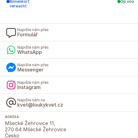
Binnenkort
Op voorr
verwacht
Napište nám přes
Formulář
Napište nám přes
WhatsApp
Napište nám přes
Messenger
Napište nám přes
Instagram
Napište nám na
kvet@loukykvet.cz
ADRESA
Mšecké Žehrovice 11,
270 64 Mšecké Žehrovice
Česko