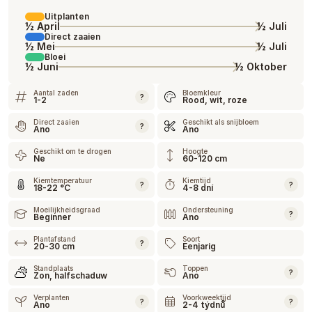
Uitplanten
½ April
½ Juli
Direct zaaien
½ Mei
½ Juli
Bloei
½ Juni
½ Oktober
Aantal zaden
Bloemkleur
?
1-2
Rood, wit, roze
Direct zaaien
Geschikt als snijbloem
?
Ano
Ano
Geschikt om te drogen
Hoogte
Ne
60-120 cm
Kiemtemperatuur
Kiemtijd
?
?
18-22 °C
4-8 dní
Moeilijkheidsgraad
Ondersteuning
?
Beginner
Ano
Plantafstand
Soort
?
20-30 cm
Eenjarig
Standplaats
Toppen
?
Zon, halfschaduw
Ano
Verplanten
Voorkweektijd
?
?
Ano
2-4 týdnů