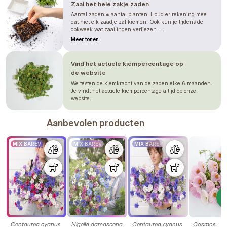
Zaai het hele zakje zaden
Aantal zaden ≠ aantal planten. Houd er rekening mee
dat niet elk zaadje zal kiemen. Ook kun je tijdens de
opkweek wat zaailingen verliezen. ...
Meer tonen
Vind het actuele kiempercentage op
de website
We testen de kiemkracht van de zaden elke 6 maanden.
Je vindt het actuele kiempercentage altijd op onze
website.
Aanbevolen producten
MIX BAREV
MIX BAREV
MIX BAREV
Centaurea cyanus
Nigella damascena
Centaurea cyanus
Cosmos