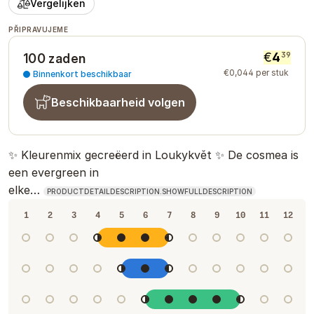
Vergelijken
PŘIPRAVUJEME
€
4
39
100 zaden
€
0
,
044
per stuk
Binnenkort beschikbaar
Beschikbaarheid volgen
✨ Kleurenmix gecreëerd in Loukykvět ✨ De cosmea is
een evergreen in
elke…
PRODUCTDETAILDESCRIPTION.SHOWFULLDESCRIPTION
1
2
3
4
5
6
7
8
9
10
11
12