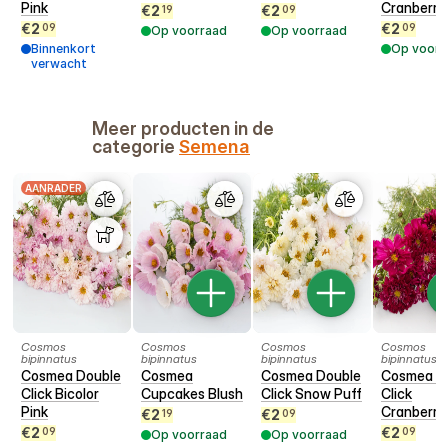
Pink
Cranberri
€
2
€
2
19
09
€
2
€
2
09
09
Op voorraad
Op voorraad
Binnenkort
Op voorr
verwacht
Meer producten in de
categorie
Semena
AANRADER
Cosmos
Cosmos
Cosmos
Cosmos
bipinnatus
bipinnatus
bipinnatus
bipinnatus
Cosmea Double
Cosmea
Cosmea Double
Cosmea D
Click Bicolor
Cupcakes Blush
Click Snow Puff
Click
Pink
Cranberri
€
2
€
2
19
09
€
2
€
2
09
09
Op voorraad
Op voorraad