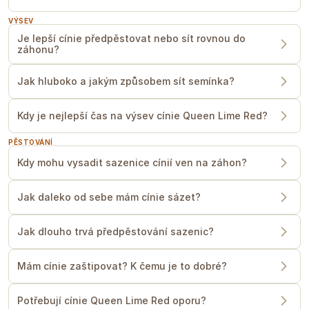
VÝSEV
Je lepší cínie předpěstovat nebo sít rovnou do
záhonu?
Jak hluboko a jakým způsobem sít semínka?
SPON
Cínie sázíme do záhonu ve sponu
20
Kdy je nejlepší čas na výsev cínie Queen Lime Red?
cm od sebe
. Nesnažte se cínie sázet
blíže k sobě, jelikož pak zvyšujete riziko
PĚSTOVÁNÍ
výskytu houbových chorob.
Kdy mohu vysadit sazenice cínií ven na záhon?
Pro cínie vyberte místo s co největším
přísunem sluníčka. Sázejte do hlinité,
Jak daleko od sebe mám cínie sázet?
písčité, humózní půdy s dobrou
drenáží.
Jestli platí jedna univerzální rada pro
Jak dlouho trvá předpěstování sazenic?
cínie, je to —
snažte je vyvarovat
jakéhokoliv stresu
. Nízké teploty,
Mám cínie zaštipovat? K čemu je to dobré?
narušený kořenový bal, nebo
nepravidelná zálivka, nebo málo živin,
Potřebují cínie Queen Lime Red oporu?
proto nezapomeňte pravidelně