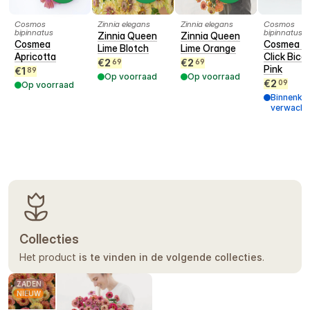
Cosmos
Zinnia elegans
Zinnia elegans
Cosmos
bipinnatus
bipinnatus
Zinnia Queen
Zinnia Queen
Cosmea
Cosmea D
Lime Blotch
Lime Orange
Apricotta
Click Bicol
€
2
€
2
69
69
Pink
€
1
89
Op voorraad
Op voorraad
€
2
09
Op voorraad
Binnenko
verwacht
ZAŠTÍPNUTÍ
Zaštípnutí u cínií
podpoří větvení
a ve
finále vám vytvoří mnohem hustější
rostlinu, za které i sklidíte více stonků.
Abyste si ušetřili práci, zaštípněte cínie
Collecties
rovnou v sadbovači a až poté
Het product
přesazujte.
is te vinden in de volgende collecties
.
ZADEN
NIEUW