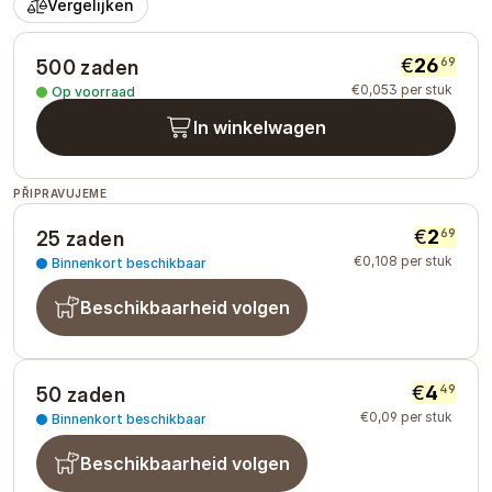
Vergelijken
€
26
69
500 zaden
€
0
,
053
per stuk
Op voorraad
In winkelwagen
PŘIPRAVUJEME
€
2
69
25 zaden
€
0
,
108
per stuk
Binnenkort beschikbaar
Beschikbaarheid volgen
€
4
49
50 zaden
€
0
,
09
per stuk
Binnenkort beschikbaar
Beschikbaarheid volgen