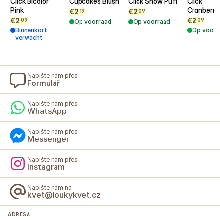
Click Bicolor
Cupcakes Blush
Click Snow Puff
Click
Pink
Cranberri
€
2
€
2
19
09
€
2
€
2
09
09
Op voorraad
Op voorraad
Binnenkort
Op voorr
verwacht
Napište nám přes
Formulář
Napište nám přes
WhatsApp
Napište nám přes
Messenger
Napište nám přes
Instagram
Napište nám na
kvet@loukykvet.cz
ADRESA