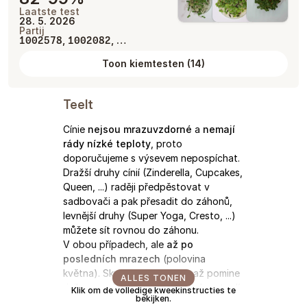
Laatste test
28. 5. 2026
Partij
,
, …
1002578
1002082
Toon kiemtesten
(
14
)
Teelt
Cínie
nejsou mrazuvzdorné
a
nemají
rády nízké teploty
, proto
doporučujeme s výsevem nepospíchat.
Dražší druhy cínií (Zinderella, Cupcakes,
Queen, ...) raději předpěstovat v
sadbovači a pak přesadit do záhonů,
levnější druhy (Super Yoga, Cresto, ...)
můžete sít rovnou do záhonu.
V obou případech, ale
až po
posledních mrazech
(polovina
května). Skutečně počkejte, až pomine
ALLES TONEN
riziko mrazů a zároveň se trochu oteplí.
Klik om de volledige kweekinstructies te
bekijken.
Nízké teploty cínie jen zbytečně