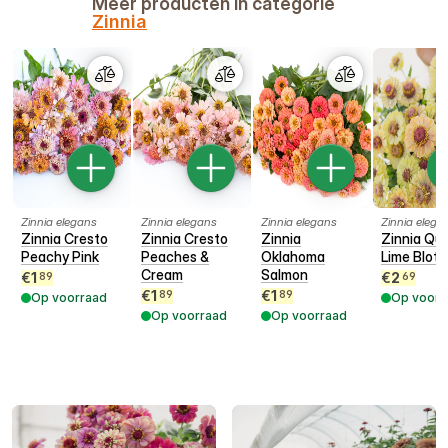
Meer producten in categorie
Zinnia
Zinnia elegans
Zinnia elegans
Zinnia elegans
Zinnia elega
Zinnia Cresto
Zinnia Cresto
Zinnia
Zinnia Qu
Peachy Pink
Peaches &
Oklahoma
Lime Blot
Cream
Salmon
€
1
€
2
89
69
€
1
€
1
89
89
Op voorraad
Op voorr
Op voorraad
Op voorraad