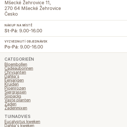
Mšecké Žehrovice 11,
270 64 Mšecké Žehrovice
Česko
NÁKUP NA MÍSTĚ
St-Pá:
9.00-16.00
VYZVEDNUTÍ OBJEDNÁVEK
Po-Pá:
9.00-16.00
CATEGORIEËN
Bloembollen
Cadeaubonnen
Chrysanten
Dahlia's
Eenjarigen
Kruiden
Pioenrozen
Siergrassen
Sixpacks
Vaste planten
Zaden
Zadenmixen
TUINADVIES
Eucalyptus kweken
Dahlia's kweken