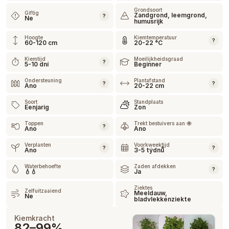
Grondsoort
Giftig
Zandgrond, leemgrond,
?
Ne
humusrijk
Hoogte
Kiemtemperatuur
?
60-120 cm
20-22 °C
Kiemtijd
Moeilijkheidsgraad
?
5-10 dní
Beginner
Ondersteuning
Plantafstand
?
?
Ano
20-22 cm
Soort
Standplaats
Eenjarig
Zon
Toppen
Trekt bestuivers aan 🐝
?
Ano
Ano
Verplanten
Voorkweektijd
?
?
Ano
3-5 týdnů
Waterbehoefte
Zaden afdekken
?
💧💧
Ja
Ziektes
Zelfuitzaaiend
Meeldauw,
Ne
bladvlekkenziekte
Kiemkracht
82–99%