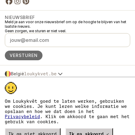
NIEUWSBRIEF
Meld je aan voor onze nieuwsbrief om op de hoogte te blijven van het
laatste nieuws.
Geen zorgen, we sturen er niet veel.
VERSTUREN
België
loukykvet.be
Česko
© 2016 →
2026
Loukykvět s.r.o.
Slovensko
Loukykvět s.r.o. staat ingeschreven in het handelsregister van de
Polska
gemeentelijke rechtbank in Praag, sectie C, dossier 268616.
Österreich
We zijn aangesloten bij het EKO-KOM-systeem onder nummer
Om Loukykvět goed te laten werken, gebruiken
Deutschland
EKF00180493.
we cookies. Je kunt lezen welke informatie we
Wij geven plantenpaspoorten af onder registratienummer 0636.
France
opslaan en hoe we dat doen in het
Ons registratienummer is 05663687, het btw-nummer is CZ05663687.
Danmark
Privacybeleid
. Klik om akkoord te gaan met het
Het ID van de data box is eng827q.
gebruik van cookies.
Eesti
Het EORI-nummer is CZ05663687.
Wij zijn btw-plichtig.
España
Verze
Ik ga niet akkoord
20302
PRODUCTION
Ik ga akkoord ✓
Suomi