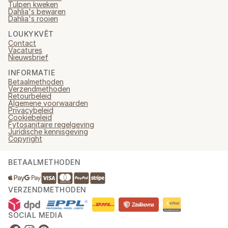
Tulpen kweken
Dahlia's bewaren
Dahlia's rooien
LOUKYKVĚT
Contact
Vacatures
Nieuwsbrief
INFORMATIE
Betaalmethoden
Verzendmethoden
Retourbeleid
Algemene voorwaarden
Privacybeleid
Cookiebeleid
Fytosanitaire regelgeving
Juridische kennisgeving
Copyright
BETAALMETHODEN
VERZENDMETHODEN
SOCIAL MEDIA