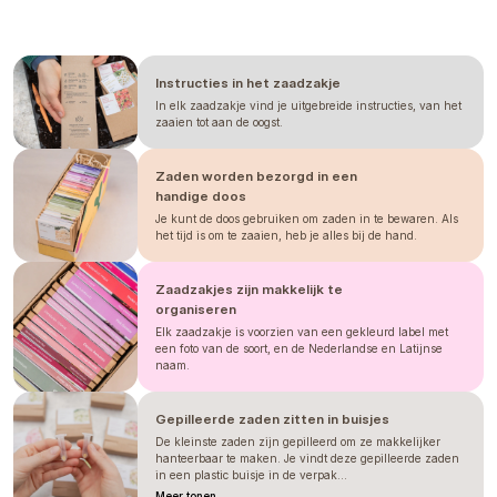
vystresují
a následující týdny se ani
nehnou. U teplot pod 10 °C jen cíniím
žloutnou listy. Naučili jsme se tedy u
Instructies in het zaadzakje
cínií
nepospíchat
a tak je přesazujeme
ven až klidně koncem května/začátkem
In elk zaadzakje vind je uitgebreide instructies, van het
zaaien tot aan de oogst.
června.
PŘEDPĚSTOVÁNÍ
Zaden worden bezorgd in een
U předpěstování v sadbovači vysejte
1
handige doos
semeno do buňky sadbovače a
Je kunt de doos gebruiken om zaden in te bewaren. Als
zakryjte
2 - 3 cm substrátu.
het tijd is om te zaaien, heb je alles bij de hand.
Doporučujeme zvolit co
největší
sadbovač
, u nás používáme sadbovač
Zaadzakjes zijn makkelijk te
60, jelikož cínie jsou velmi
choulostivé
organiseren
na kořenový bal
, dopřejte jim tedy
Elk zaadzakje is voorzien van een gekleurd label met
dost prostoru.
een foto van de soort, en de Nederlandse en Latijnse
U cínií určitě
neodkládejte přesazení
,
naam.
ideálně za
4 - 5 týdnů od výsevu
šup s
nimi do záhonu. Pokud přesazení
Gepilleerde zaden zitten in buisjes
opozdíte a necháte sazenice přerůst,
De kleinste zaden zijn gepilleerd om ze makkelijker
při přesazení narušíte kořenový bal a
hanteerbaar te maken. Je vindt deze gepilleerde zaden
in een plastic buisje in de verpak...
tento šok může způsobit, že z
Meer tonen