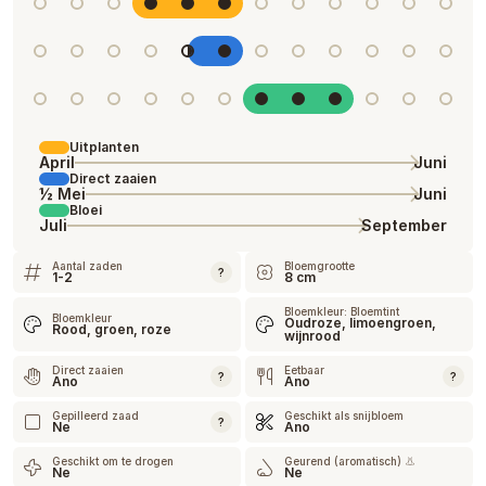
Uitplanten
April
Juni
Direct zaaien
½ Mei
Juni
Bloei
Juli
September
Aantal zaden
Bloemgrootte
?
1-2
8 cm
Bloemkleur: Bloemtint
Bloemkleur
Oudroze, limoengroen,
Rood, groen, roze
wijnrood
Direct zaaien
Eetbaar
?
?
Ano
Ano
Gepilleerd zaad
Geschikt als snijbloem
?
Ne
Ano
Geschikt om te drogen
Geurend (aromatisch) 👃
Ne
Ne