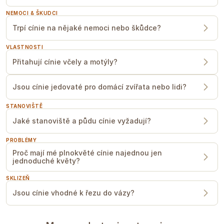
přihnojovat.
NEMOCI & ŠKUDCI
OPORA
Doporučujeme oporu, může být síť,
Trpí cínie na nějaké nemoci nebo škůdce?
kterou cínie budou prorůstat nebo jen
provázek po obvodu záhonu.
VLASTNOSTI
De verstrekte informatie is gebaseerd op onze
Přitahují cínie včely a motýly?
ervaring; gebruik deze slechts als richtlijn. Tijden
kunnen variëren afhankelijk van het seizoen,
klimaat, locatie, zaai- en verplantdata en mogelijk
ook de omstandigheden in de kas. Wij raden altijd
Jsou cínie jedovaté pro domácí zvířata nebo lidi?
aan om te testen hoe de plant onder uw eigen
omstandigheden presteert. Beschouw dit niet als een
garantie.
STANOVIŠTĚ
Jaké stanoviště a půdu cínie vyžadují?
PROBLÉMY
Proč mají mé plnokvěté cínie najednou jen
jednoduché květy?
SKLIZEŇ
Jsou cínie vhodné k řezu do vázy?