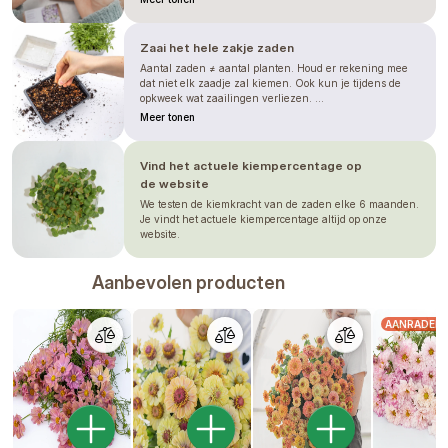
plnokvěté rostliny se stane zpět
jednoduchá.
Zaai het hele zakje zaden
Aantal zaden ≠ aantal planten. Houd er rekening mee
dat niet elk zaadje zal kiemen. Ook kun je tijdens de
opkweek wat zaailingen verliezen. ...
Meer tonen
Vind het actuele kiempercentage op
de website
We testen de kiemkracht van de zaden elke 6 maanden.
Je vindt het actuele kiempercentage altijd op onze
website.
Aanbevolen producten
AANRADER