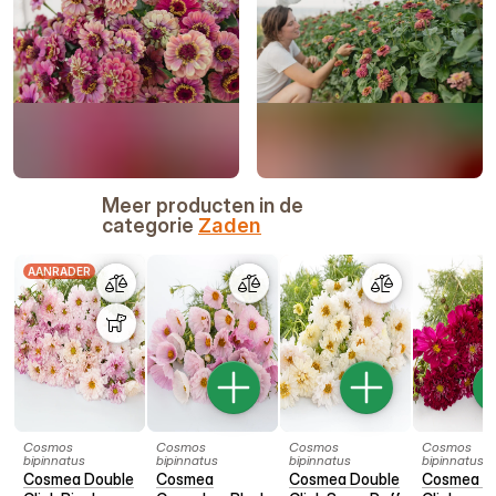
Meer producten in de
categorie
Zaden
AANRADER
Cosmos
Cosmos
Cosmos
Cosmos
bipinnatus
bipinnatus
bipinnatus
bipinnatus
Cosmea Double
Cosmea
Cosmea Double
Cosmea D