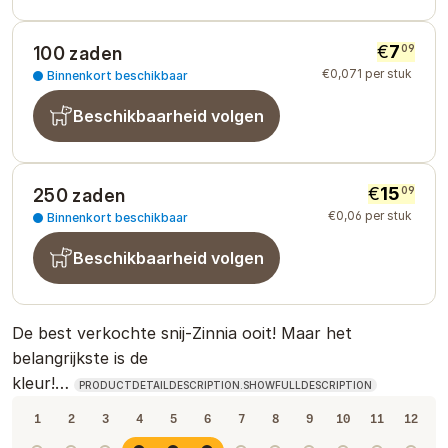
€
7
09
100 zaden
€
0
,
071
per stuk
Binnenkort beschikbaar
Beschikbaarheid volgen
€
15
09
250 zaden
€
0
,
06
per stuk
Binnenkort beschikbaar
Beschikbaarheid volgen
De best verkochte snij-Zinnia ooit! Maar het
belangrijkste is de
kleur!…
PRODUCTDETAILDESCRIPTION.SHOWFULLDESCRIPTION
1
2
3
4
5
6
7
8
9
10
11
12