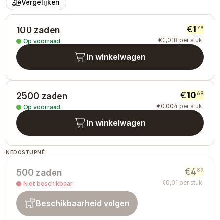
Vergelijken
€
1
79
100 zaden
€
0
,
018
per stuk
Op voorraad
In winkelwagen
€
10
69
2500 zaden
€
0
,
004
per stuk
Op voorraad
In winkelwagen
NEDOSTUPNÉ
€
4
89
500 zaden
€
0
,
01
per stuk
Niet beschikbaar
Beschikbaarheid volgen