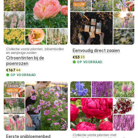
ZADEN
NIEUW
Collectie vaste planten, bloembollen
Eenvoudig direct zaaien
en eenjarige zaden
€
53
Citroentinten bij de
23
OP VOORRAAD
pioenrozen
€
167
46
OP VOORRAAD
ZADEN
NIEUW
Collectie vaste planten met
Eerste snijbloemenbed