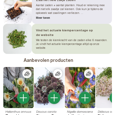
Aantal zaden ≠ aantal planten. Houd er rekening mee
dat niet elk zaadje zal kiemen. Ook kun je tijdens de
opkweek wat zaailingen verliezen. ...
Meer tonen
Vind het actuele kiempercentage op
de website
We testen de kiemkracht van de zaden elke 6 maanden.
Je vindt het actuele kiempercentage altijd op onze
website.
Aanbevolen producten
Helianthus annuus
Daucus carota
Nigella damascena
Didiscus cae