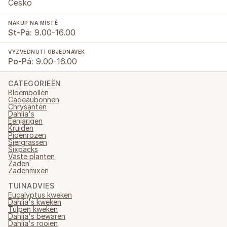
Česko
NÁKUP NA MÍSTĚ
St-Pá:
9.00-16.00
VYZVEDNUTÍ OBJEDNÁVEK
Po-Pá:
9.00-16.00
CATEGORIEËN
Bloembollen
Cadeaubonnen
Chrysanten
Dahlia's
Eenjarigen
Kruiden
Pioenrozen
Siergrassen
Sixpacks
Vaste planten
Zaden
Zadenmixen
TUINADVIES
Eucalyptus kweken
Dahlia's kweken
Tulpen kweken
Dahlia's bewaren
Dahlia's rooien