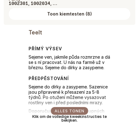
,
, …
1002301
1002034
Toon kiemtesten
(
8
)
Teelt
PŘÍMÝ VÝSEV
Sejeme ven, jakmile půda rozmrzne a dá
se s ní pracovat. U nás na farmě už v
březnu. Sejeme do dírky a zasypeme.
PŘEDPĚSTOVÁNÍ
Sejeme do dírky a zasypeme. Sazenice
jsou připravené k přesazení za 5-8
týdnů. Po otužení můžeme vysazovat
rostliny ven i před posledními mrazy.
Doporučujeme několik postupných
ALLES TONEN
výsevů pro delší sklizeň.
Klik om de volledige kweekinstructies te
bekijken.
Doporučujeme oporu
De verstrekte informatie is gebaseerd op onze