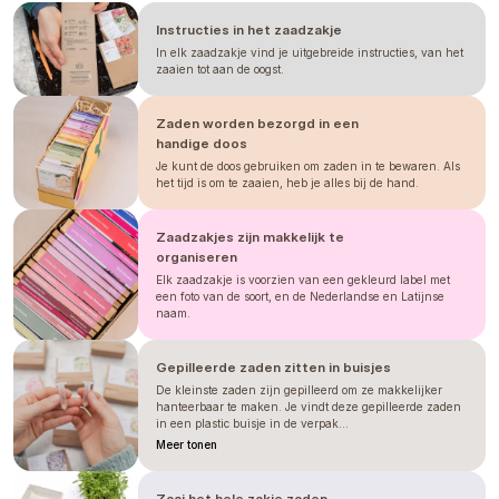
ervaring; gebruik deze slechts als richtlijn. Tijden
kunnen variëren afhankelijk van het seizoen,
klimaat, locatie, zaai- en verplantdata en mogelijk
Instructies in het zaadzakje
ook de omstandigheden in de kas. Wij raden altijd
In elk zaadzakje vind je uitgebreide instructies, van het
aan om te testen hoe de plant onder uw eigen
omstandigheden presteert. Beschouw dit niet als een
zaaien tot aan de oogst.
garantie.
Zaden worden bezorgd in een
handige doos
Je kunt de doos gebruiken om zaden in te bewaren. Als
het tijd is om te zaaien, heb je alles bij de hand.
Zaadzakjes zijn makkelijk te
organiseren
Elk zaadzakje is voorzien van een gekleurd label met
een foto van de soort, en de Nederlandse en Latijnse
naam.
Gepilleerde zaden zitten in buisjes
De kleinste zaden zijn gepilleerd om ze makkelijker
hanteerbaar te maken. Je vindt deze gepilleerde zaden
in een plastic buisje in de verpak...
Meer tonen
Zaai het hele zakje zaden