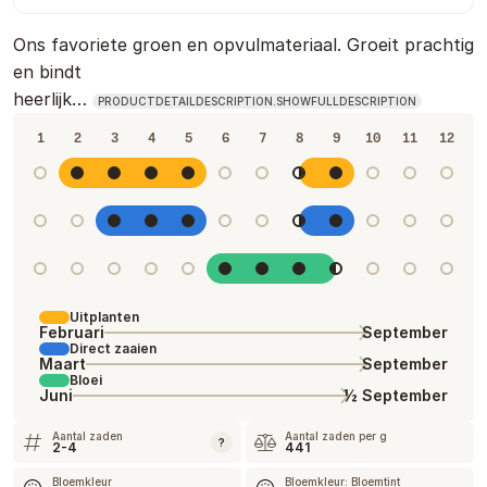
Ons favoriete groen en opvulmateriaal. Groeit prachtig
en bindt
heerlijk…
PRODUCTDETAILDESCRIPTION.SHOWFULLDESCRIPTION
1
2
3
4
5
6
7
8
9
10
11
12
Uitplanten
Februari
September
Direct zaaien
Maart
September
Bloei
Juni
½ September
Aantal zaden
Aantal zaden per g
?
2-4
441
Bloemkleur
Bloemkleur: Bloemtint