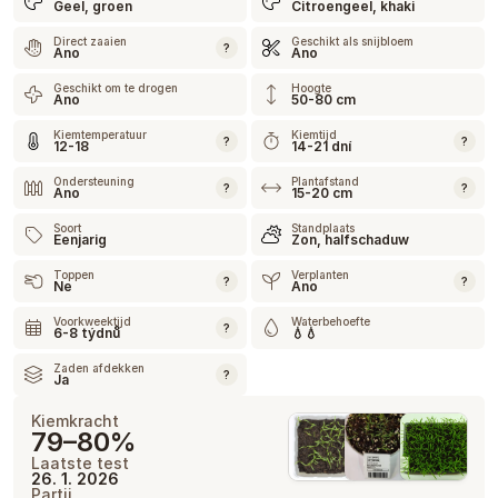
Geel, groen
Citroengeel, khaki
Direct zaaien
Geschikt als snijbloem
?
Ano
Ano
Geschikt om te drogen
Hoogte
Ano
50-80 cm
Kiemtemperatuur
Kiemtijd
?
?
12-18
14-21 dní
Ondersteuning
Plantafstand
?
?
Ano
15-20 cm
Soort
Standplaats
Eenjarig
Zon, halfschaduw
Toppen
Verplanten
?
?
Ne
Ano
Voorkweektijd
Waterbehoefte
?
6-8 týdnů
💧💧
Zaden afdekken
?
Ja
Kiemkracht
79–80%
Laatste test
26. 1. 2026
Partij