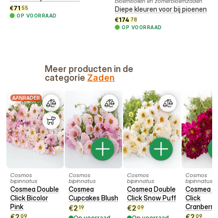
bloembollen en zomerbloemzaden
€
71
55
Diepe kleuren voor bij pioenen
OP VOORRAAD
€
174
78
OP VOORRAAD
Meer producten in de
categorie
Zaden
AANRADER
Cosmos
Cosmos
Cosmos
Cosmos
bipinnatus
bipinnatus
bipinnatus
bipinnatus
Cosmea Double
Cosmea
Cosmea Double
Cosmea D
Click Bicolor
Cupcakes Blush
Click Snow Puff
Click
Pink
Cranberri
€
2
€
2
19
09
€
2
€
2
09
09
Op voorraad
Op voorraad