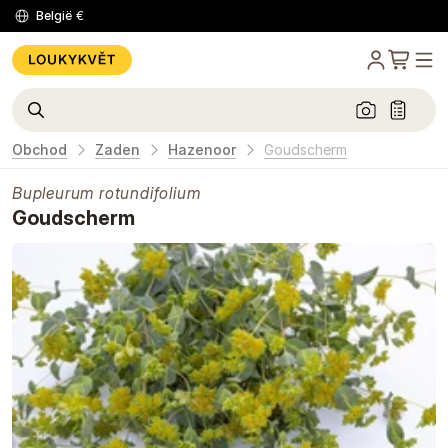
België
€
Obchod
Zaden
Hazenoor
Goudscherm
Bupleurum rotundifolium
Goudscherm