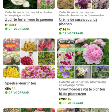
Collectie vaste planten, bloembollen
Collectie vaste planten met
en eenjarige zaden
bloembollen en zomerbloemzaden
Zachte tinten voor bij pioenen
Crème de cassis voor bij
pioenen
€
188
56
OP VOORRAAD
€
176
76
OP VOORRAAD
ZADEN
MIX BAREV
NIEUW
NIEUW
KOLEKCE CIBULOVIN
Collectie vaste planten, bloembollen
Speelse kleurtinten
en eenjarige zaden
€
54
44
Grootmoeders vaste planten
OP VOORRAAD
bij de pioenrozen
€
200
07
OP VOORRAAD