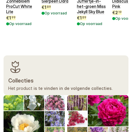
Zonnebloem
Sierpeen Dara
Juffertje-in-
Didiscus L
ProCut White
het-groen Miss
Pink
€
1
89
Lite
Jekyll Sky Blue
€
2
19
Op voorraad
€
1
€
1
99
89
Op voorr
Op voorraad
Op voorraad
Collecties
Het product
is te vinden in de volgende collecties
.