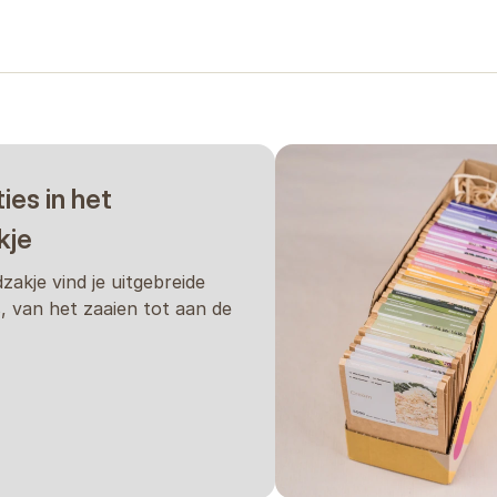
; gebruik deze slechts als richtlijn. Tijden kunnen variëren afhankel
en mogelijk ook de omstandigheden in de kas. Wij raden altijd aan om
t. Beschouw dit niet als een garantie.
ties in het
kje
dzakje vind je uitgebreide
s, van het zaaien tot aan de