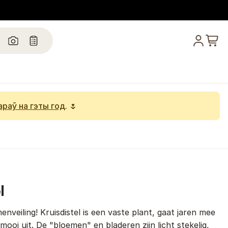
араў на гэты год
. 🌷
l
veiling! Kruisdistel is een vaste plant, gaat jaren mee
 mooi uit. De "bloemen" en bladeren zijn licht stekelig,