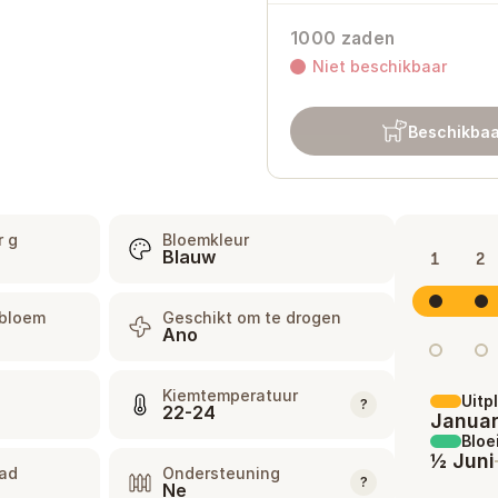
1000 zaden
Niet beschikbaar
Beschikbaa
r g
Bloemkleur
Blauw
1
2
jbloem
Geschikt om te drogen
Ano
Kiemtemperatuur
Uitp
?
22-24
Januar
Bloe
½ Juni
aad
Ondersteuning
?
Ne