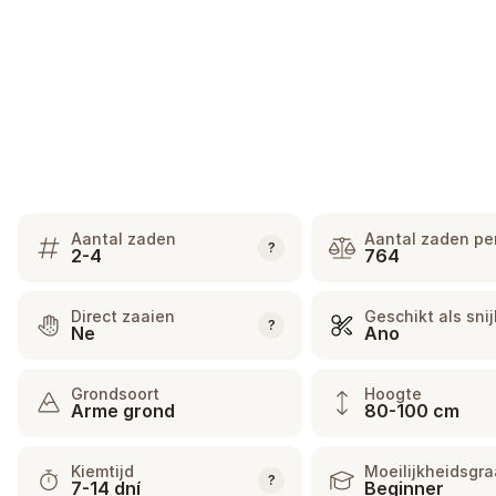
Aantal zaden
Aantal zaden pe
?
2-4
764
Direct zaaien
Geschikt als sni
?
Ne
Ano
Grondsoort
Hoogte
Arme grond
80-100 cm
Kiemtijd
Moeilijkheidsgr
?
7-14 dní
Beginner