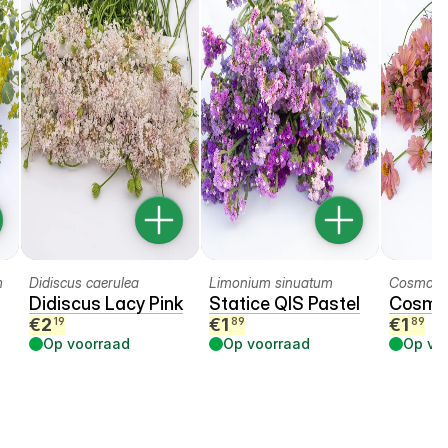
m
Didiscus caerulea
Limonium sinuatum
Cosmos b
Didiscus Lacy Pink
Statice QIS Pastel
Cosmea
€
2
€
1
€
1
19
89
89
Op voorraad
Op voorraad
Op vo