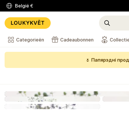
België
€
Categorieën
Cadeaubonnen
Collecti
🌷
Папярэдні прод