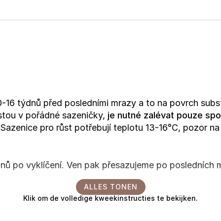
-16 týdnů před posledními mrazy a to na povrch subs
ostou v pořádné sazeničky,
je nutné zalévat pouze s
Sazenice pro růst potřebují teplotu 13-16°C, pozor na 
dnů po vyklíčení. Ven pak přesazujeme po posledních
ALLES TONEN
Klik om de volledige kweekinstructies te bekijken.
řelití.