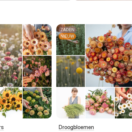
ZADEN
NIEUW
rs
Droogbloemen