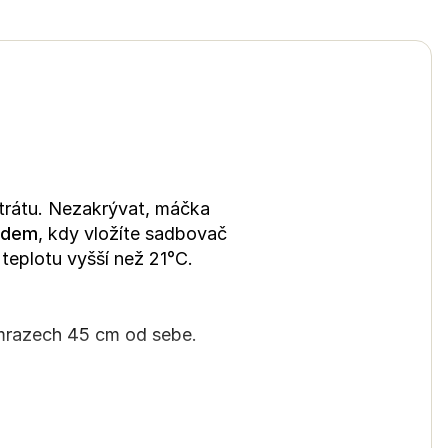
trátu. Nezakrývat, máčka
podem
, kdy vložíte sadbovač
teplotu vyšší než 21°C.
 mrazech 45 cm od sebe.