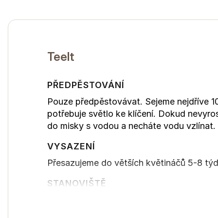
Teelt
PŘEDPĚSTOVÁNÍ
Pouze předpěstovávat. Sejeme nejdříve 10
potřebuje světlo ke klíčení. Dokud nevyr
do misky s vodou a necháte vodu vzlínat. 
VYSAZENÍ
Přesazujeme do větších květináčů 5-8 tý
STANOVIŠTĚ
Potřebuje propustné písčité půdy nesnáší p