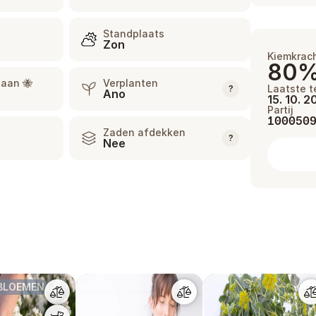
Standplaats
Zon
Kiemkrac
80
 aan 🐝
Verplanten
Laatste t
?
Ano
15. 10. 
Partij
100050
Zaden afdekken
?
Nee
BLOEMEN