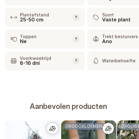
Plantafstand
Soort
?
25-50 cm
Vaste plant
Toppen
Trekt bestuivers
?
Ne
Ano
Voorkweektijd
Waterbehoefte
?
8-16 dní
Aanbevolen producten
DROOGBLOEMEN
DROOG