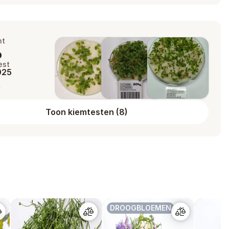
ht
%
est
2025
9
Toon kiemtesten
(
8
)
DROOGBLOEMEN