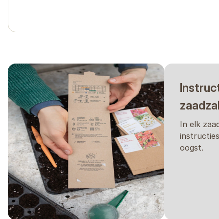
De verstrekte informatie is gebaseerd op onze ervaring
het seizoen, klimaat, locatie, zaai- en verplantdata 
hoe de plant onder uw eigen omstandigheden presteer
Instruc
zaadza
In elk zaa
instructie
oogst.