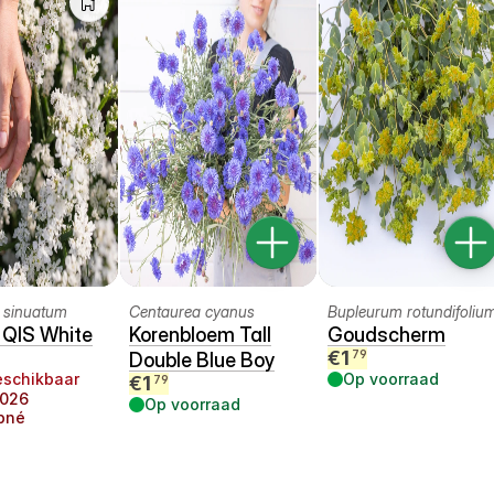
 sinuatum
Centaurea cyanus
Bupleurum rotundifoliu
 QIS White
Korenbloem Tall
Goudscherm
€
1
79
Double Blue Boy
eschikbaar
Op voorraad
€
1
79
026
Op voorraad
pné