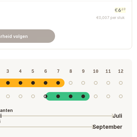
€
6
69
€
0
,
007
per stuk
rheid volgen
3
4
5
6
7
8
9
10
11
12
lanten
i
Juli
i
September