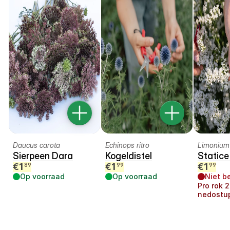
Daucus carota
Echinops ritro
Limonium
Sierpeen Dara
Kogeldistel
Statice
€
1
€
1
€
1
89
99
99
Op voorraad
Op voorraad
Niet b
Pro rok
2
nedostu