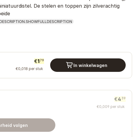
iniatuurdistel. De stelen en toppen zijn zilverachtig
oeide
DESCRIPTION.SHOWFULLDESCRIPTION
€
1
79
In winkelwagen
€
0
,
018
per stuk
€
4
39
€
0
,
009
per stuk
rheid volgen