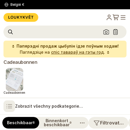
België
€
🌷
Папярэдні продаж цыбулін ідзе поўным ходам!
Паглядзіце на
спіс тавараў на гэты год
. 🌷
Cadeaubonnen
Cadeaubonnen
Zobrazit všechny podkategorie…
Binnenkort
⋯
Filtrovat…
Beschikbaar
8
0
beschikbaar