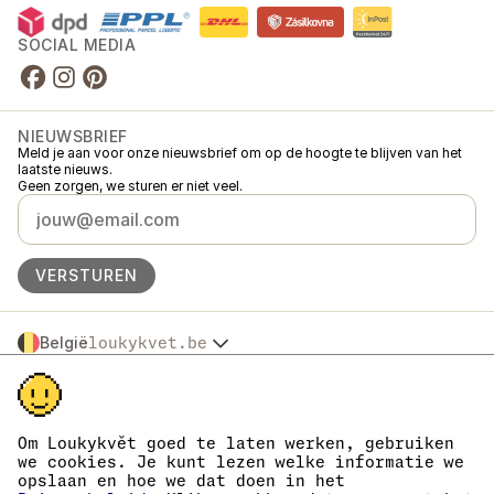
SOCIAL MEDIA
NIEUWSBRIEF
Meld je aan voor onze nieuwsbrief om op de hoogte te blijven van het
laatste nieuws.
Geen zorgen, we sturen er niet veel.
VERSTUREN
België
loukykvet.be
Česko
© 2016 →
2026
Loukykvět s.r.o.
Slovensko
Loukykvět s.r.o. staat ingeschreven in het handelsregister van de
Polska
gemeentelijke rechtbank in Praag, sectie C, dossier 268616.
Österreich
We zijn aangesloten bij het EKO-KOM-systeem onder nummer
Om Loukykvět goed te laten werken, gebruiken
Deutschland
EKF00180493.
we cookies. Je kunt lezen welke informatie we
Wij geven plantenpaspoorten af onder registratienummer 0636.
France
opslaan en hoe we dat doen in het
Ons registratienummer is 05663687, het btw-nummer is CZ05663687.