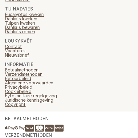
TUINADVIES
Eucalyptus kweken
Dahlia's kweken
Tulpen kweken
Dahlia's bewaren
Dahlia's rooien
LOUKYKVĚT
Contact
Vacatures
Nieuwsbrief
INFORMATIE
Betaalmethoden
Verzendmethoden
Retourbeleid
Algemene voorwaarden
Privacybeleid
Cookiebeleid
Fytosanitaire regelgeving
Juridische kennisgeving
Copyright
BETAALMETHODEN
VERZENDMETHODEN