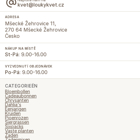
kvet@loukykvet.cz
ADRESA
Mšecké Žehrovice 11,
270 64 Mšecké Žehrovice
Česko
NÁKUP NA MÍSTĚ
St-Pá:
9.00-16.00
VYZVEDNUTÍ OBJEDNÁVEK
Po-Pá:
9.00-16.00
CATEGORIEËN
Bloembollen
Cadeaubonnen
Chrysanten
Dahlia's
Eenjarigen
Kruiden
Pioenrozen
Siergrassen
Sixpacks
Vaste planten
Zaden
Zadenmixen