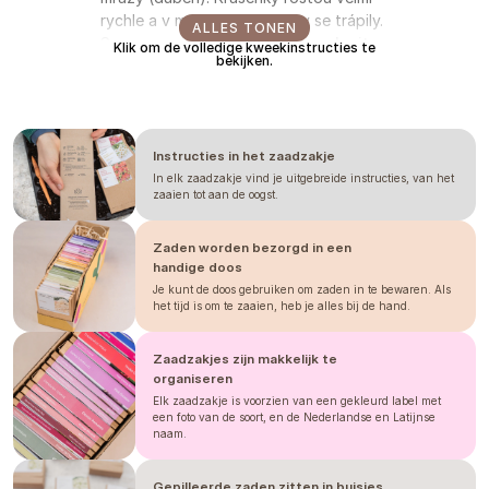
rychle a v malém prostoru by se trápily.
ALLES TONEN
Semena vysejte do hloubky a
zakryjte
Klik om de volledige kweekinstructies te
bekijken.
substrátem
, jelikož ke klíčení potřebují
tmu a vlhko. Ideální teplota pro klíčení je
18–22 °C a první klíčky uvidíte už za 4–8
dní. Při výsevu přímo ven počkejte až
Instructies in het zaadzakje
na
květen
, kdy pomine riziko mrazíků a
půda se prohřeje.
In elk zaadzakje vind je uitgebreide instructies, van het
zaaien tot aan de oogst.
Jedním z nejdůležitějších kroků pro
Zaden worden bezorgd in een
bohatou úrodu květů je
zaštipování
.
handige doos
Jakmile rostlina dosáhne výšky asi 30
Je kunt de doos gebruiken om zaden in te bewaren. Als
cm nebo má 3–4 páry pravých listů,
het tijd is om te zaaien, heb je alles bij de hand.
nebojte se uštípnout vrcholový výhon.
Tento zásah podpoří větvení a zajistí,
Zaadzakjes zijn makkelijk te
že jedna rostlina vyprodukuje nejméně
organiseren
12 stonků plných poloplných až plných
Elk zaadzakje is voorzien van een gekleurd label met
květů v nádherném magentovém
een foto van de soort, en de Nederlandse en Latijnse
odstínu. Vzhledem k tomu, že tato
naam.
odrůda dorůstá výšky 60–120 cm, je
nezbytná
opora
. Můžete natáhnout
Gepilleerde zaden zitten in buisjes