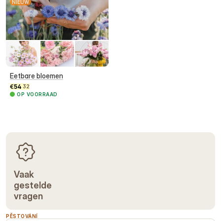
NIEUW
Eetbare bloemen
€
54
32
OP VOORRAAD
Vaak
gestelde
vragen
PĚSTOVÁNÍ