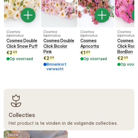
garantie.
Cosmos
Cosmos
Cosmos
Cosmos
bipinnatus
bipinnatus
bipinnatus
bipinnatus
Cosmea Double
Cosmea Double
Cosmea
Cosmea D
Click Snow Puff
Click Bicolor
Apricotta
Click Rose
Pink
BonBon
€
2
€
1
09
89
€
2
€
2
09
09
Op voorraad
Op voorraad
Binnenkort
Op voorr
verwacht
Collecties
Het product
is te vinden in de volgende collecties
.
ZADEN