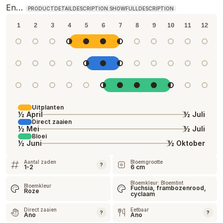
En…
PRODUCTDETAILDESCRIPTION.SHOWFULLDESCRIPTION
1
2
3
4
5
6
7
8
9
10
11
12
Uitplanten
½ April
½ Juli
Direct zaaien
½ Mei
½ Juli
Bloei
½ Juni
½ Oktober
Aantal zaden
Bloemgrootte
?
1-2
6 cm
Bloemkleur: Bloemtint
Bloemkleur
Fuchsia, frambozenrood,
Roze
cyclaam
Direct zaaien
Eetbaar
?
?
Ano
Ano