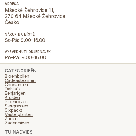
ADRESA
Mšecké Žehrovice 11,
270 64 Mšecké Žehrovice
Česko
NÁKUP NA MÍSTĚ
St-Pá:
9.00-16.00
VYZVEDNUTÍ OBJEDNÁVEK
Po-Pá:
9.00-16.00
CATEGORIEËN
Bloembollen
Cadeaubonnen
Chrysanten
Dahlia's
Eenjarigen
Kruiden
Pioenrozen
Siergrassen
Sixpacks
Vaste planten
Zaden
Zadenmixen
TUINADVIES