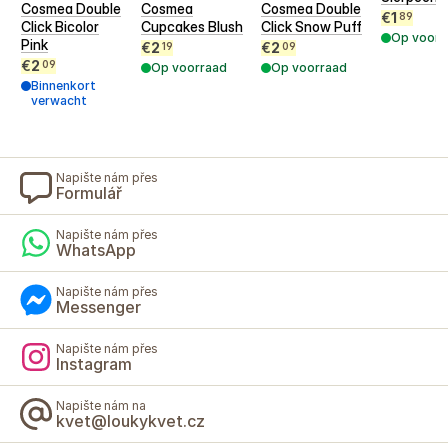
Cosmea Double
Cosmea
Cosmea Double
€
1
89
Click Bicolor
Cupcakes Blush
Click Snow Puff
Op voorr
Pink
€
2
€
2
19
09
€
2
09
Op voorraad
Op voorraad
Binnenkort
verwacht
Napište nám přes
Formulář
Napište nám přes
WhatsApp
Napište nám přes
Messenger
Napište nám přes
Instagram
Napište nám na
kvet@loukykvet.cz