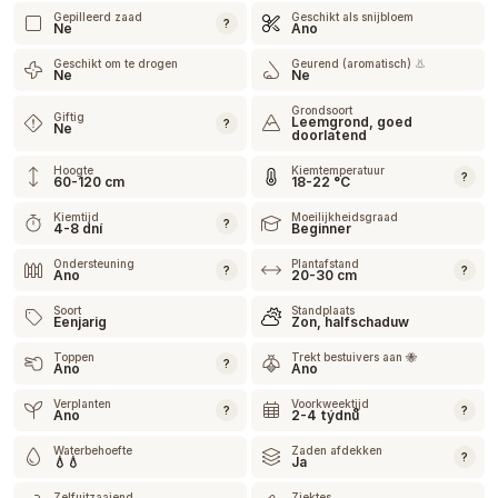
Gepilleerd zaad
Geschikt als snijbloem
?
Ne
Ano
Geschikt om te drogen
Geurend (aromatisch) 👃
Ne
Ne
Grondsoort
Giftig
Leemgrond, goed
?
Ne
doorlatend
Hoogte
Kiemtemperatuur
?
60-120 cm
18-22 °C
Kiemtijd
Moeilijkheidsgraad
?
4-8 dní
Beginner
Ondersteuning
Plantafstand
?
?
Ano
20-30 cm
Soort
Standplaats
Eenjarig
Zon, halfschaduw
Toppen
Trekt bestuivers aan 🐝
?
Ano
Ano
Verplanten
Voorkweektijd
?
?
Ano
2-4 týdnů
Waterbehoefte
Zaden afdekken
?
💧💧
Ja
Zelfuitzaaiend
Ziektes