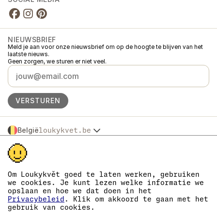
NIEUWSBRIEF
Meld je aan voor onze nieuwsbrief om op de hoogte te blijven van het
laatste nieuws.
Geen zorgen, we sturen er niet veel.
VERSTUREN
België
loukykvet.be
Česko
© 2016 →
2026
Loukykvět s.r.o.
Slovensko
Loukykvět s.r.o. staat ingeschreven in het handelsregister van de
Polska
gemeentelijke rechtbank in Praag, sectie C, dossier 268616.
Österreich
We zijn aangesloten bij het EKO-KOM-systeem onder nummer
Om Loukykvět goed te laten werken, gebruiken
Deutschland
EKF00180493.
we cookies. Je kunt lezen welke informatie we
Wij geven plantenpaspoorten af onder registratienummer 0636.
France
opslaan en hoe we dat doen in het
Ons registratienummer is 05663687, het btw-nummer is CZ05663687.
Danmark
Privacybeleid
. Klik om akkoord te gaan met het
Het ID van de data box is eng827q.
gebruik van cookies.
Eesti
Het EORI-nummer is CZ05663687.
Wij zijn btw-plichtig.