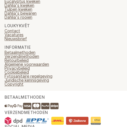
Eucalyptus kweken
Dahlia's kweken
Tulpen kweken
Dahlia's bewaren
Dahlia's rooien
LOUKYKVĚT
Contact
Vacatures
Nieuwsbrief
INFORMATIE
Betaalmethoden
Verzendmethoden
Retourbeleid
Algemene voorwaarden
Privacybeleid
Cookiebeleid
Fytosanitaire regelgeving
Juridische kennisgeving
Copyright
BETAALMETHODEN
VERZENDMETHODEN
SOCIAL MEDIA