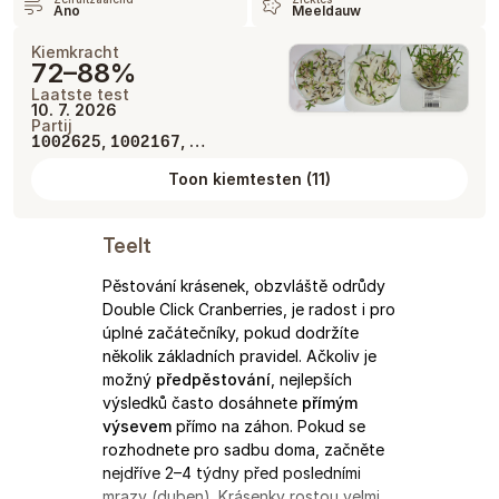
Ano
Meeldauw
Kiemkracht
72–88%
Laatste test
10. 7. 2026
Partij
,
, …
1002625
1002167
Toon kiemtesten
(
11
)
Teelt
Pěstování krásenek, obzvláště odrůdy
Double Click Cranberries, je radost i pro
úplné začátečníky, pokud dodržíte
několik základních pravidel. Ačkoliv je
možný
předpěstování
, nejlepších
výsledků často dosáhnete
přímým
výsevem
přímo na záhon. Pokud se
rozhodnete pro sadbu doma, začněte
nejdříve 2–4 týdny před posledními
mrazy (duben). Krásenky rostou velmi