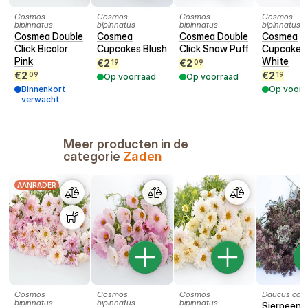
Cosmos
Cosmos
Cosmos
Cosmos
bipinnatus
bipinnatus
bipinnatus
bipinnatus
Cosmea Double
Cosmea
Cosmea Double
Cosmea
Click Bicolor
Cupcakes Blush
Click Snow Puff
Cupcakes
Pink
White
€
2
€
2
19
09
€
2
€
2
09
19
Op voorraad
Op voorraad
Binnenkort
Op voorr
verwacht
Meer producten in de
categorie
Zaden
AANRADER
Cosmos
Cosmos
Cosmos
Daucus caro
bipinnatus
bipinnatus
bipinnatus
Sierpeen 