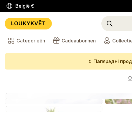
België
€
Categorieën
Cadeaubonnen
Collecti
🌷
Папярэдні прод
O