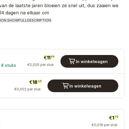
an de laatste jaren bloeien ze snel uit, dus zaaien we
14 dagen na elkaar om
ION.SHOWFULLDESCRIPTION
€
11
99
In winkelwagen
€
0
,
005
per stuk
4
stuks
€
18
69
In winkelwagen
€
0
,
002
per stuk
€
1
79
€
0
,
018
per stuk
r