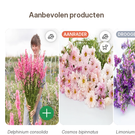
Aanbevolen producten
AANRADER
DROOG
Delphinium consolida
Cosmos bipinnatus
Limonium