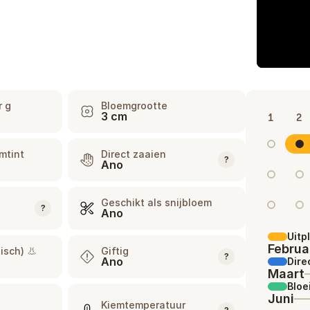
r g
Bloemgrootte
3 cm
1
2
mtint
Direct zaaien
?
Ano
Geschikt als snijbloem
?
Ano
Uitp
Februa
isch) 👃
Giftig
?
Ano
Dire
Maart
Bloe
Juni
Kiemtemperatuur