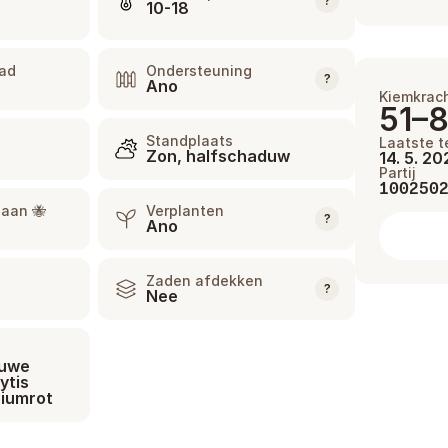
?
10-18
aad
Ondersteuning
?
Ano
Kiemkrac
51–
Standplaats
Laatste t
Zon, halfschaduw
14. 5. 2
Partij
100250
 aan 🐝
Verplanten
?
Ano
Zaden afdekken
?
Nee
auwe
ytis
riumrot