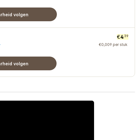
rheid volgen
€
4
39
€
0
,
009
per stuk
r
rheid volgen