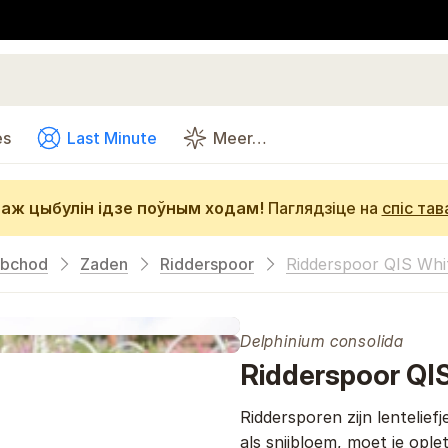
es
Last Minute
Meer…
аж цыбулін ідзе поўным ходам!
Паглядзіце на
спіс тав
bchod
Zaden
Ridderspoor
Ridderspoor QIS Whi
Delphinium consolida
Ridderspoor QI
Riddersporen zijn lentelief
als snijbloem, moet je opl