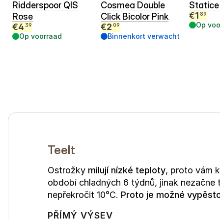
Ridderspoor QIS
Cosmea Double
Statice
€
1
89
Rose
Click Bicolor Pink
Op voo
€
4
€
2
39
09
Op voorraad
Binnenkort verwacht
Teelt
Ostrožky
milují nízké teploty
, proto vám k
období chladných 6 týdnů, jinak nezačne 
nepřekročit 10°C.
Proto je možné vypěsto
PŘÍMÝ VÝSEV