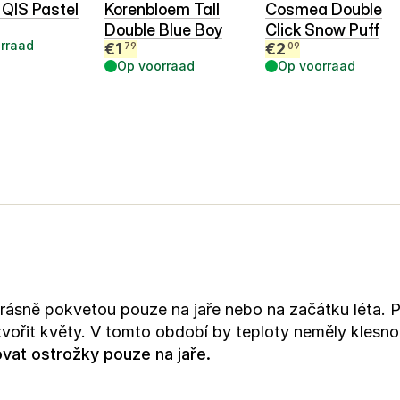
 QIS Pastel
Korenbloem Tall
Cosmea Double
Double Blue Boy
Click Snow Puff
rraad
€
1
€
2
79
09
Op voorraad
Op voorraad
rásně pokvetou pouze na jaře nebo na začátku léta. Pr
tvořit květy. V tomto období by teploty neměly klesn
vat ostrožky pouze na jaře.