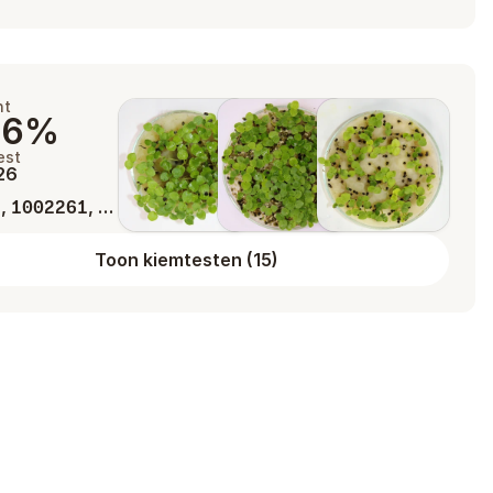
ht
86%
est
026
,
, …
2
1002261
Toon kiemtesten
(
15
)