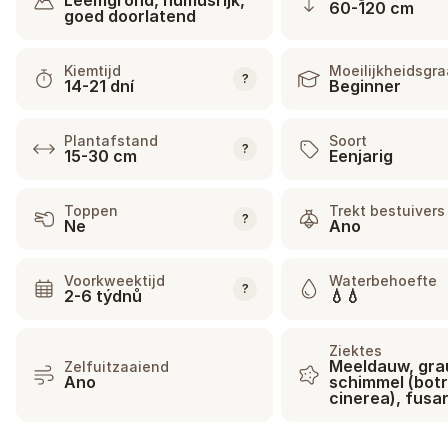
Leemgrond, humusrijk,
60-120 cm
goed doorlatend
Kiemtijd
Moeilijkheidsgr
?
14-21 dní
Beginner
Plantafstand
Soort
?
15-30 cm
Eenjarig
Toppen
Trekt bestuivers
?
Ne
Ano
Voorkweektijd
Waterbehoefte
?
2-6 týdnů
💧💧
Ziektes
Meeldauw, gr
Zelfuitzaaiend
Ano
schimmel (botr
cinerea), fusa