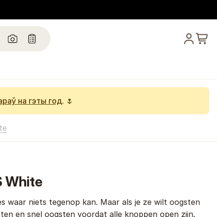
араў на гэты год
. 🌷
te
S White
jes waar niets tegenop kan. Maar als je ze wilt oogsten
etten en snel oogsten voordat alle knoppen open zijn.