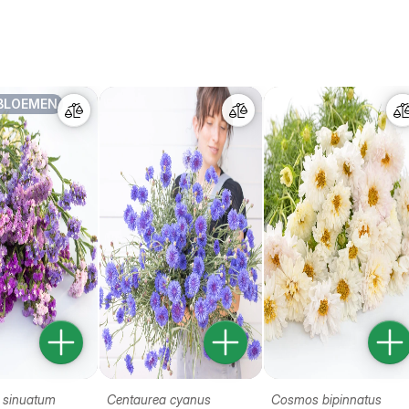
BLOEMEN
 sinuatum
Centaurea cyanus
Cosmos bipinnatus