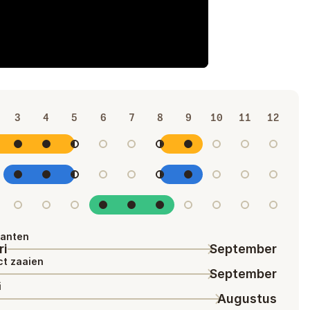
3
4
5
6
7
8
9
10
11
12
lanten
ri
September
ct zaaien
September
i
Augustus