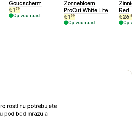
Goudscherm
Zonnebloem
Zinnia
€
1
79
ProCut White Lite
Red
Op voorraad
€
1
€
26
99
69
Op voorraad
Op vo
o rostlinu potřebujete
ou pod bod mrazu a