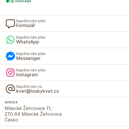
Op voorraad
Napište nám přes
Formulář
Napište nám přes
WhatsApp
Napište nám přes
Messenger
Napište nám přes
Instagram
Napište nám na
kvet@loukykvet.cz
ADRESA
Mšecké Žehrovice 11,
270 64 Mšecké Žehrovice
Česko