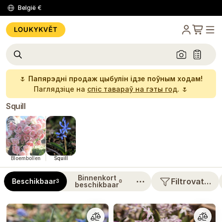
België
€
🌷
Папярэдні продаж цыбулін ідзе поўным ходам!
Паглядзіце на
спіс тавараў на гэты год
. 🌷
Squill
Bloembollen
Squill
Binnenkort
⋯
Filtrovat…
Beschikbaar
3
0
beschikbaar