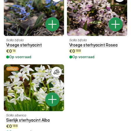
Scilla bifolia
Scilla bifolia
Vroege sterhyacint
Vroege sterhyacint Rosea
€
0
€
0
16
188
Op voorraad
Op voorraad
NIEUW
Scilla siberica
Sierlijk sterhyacint Alba
€
0
188