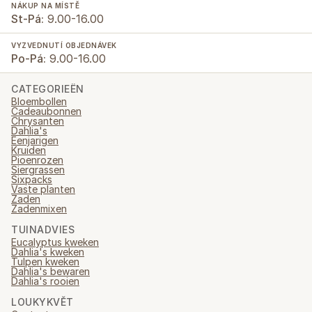
NÁKUP NA MÍSTĚ
St-Pá:
9.00-16.00
VYZVEDNUTÍ OBJEDNÁVEK
Po-Pá:
9.00-16.00
CATEGORIEËN
Bloembollen
Cadeaubonnen
Chrysanten
Dahlia's
Eenjarigen
Kruiden
Pioenrozen
Siergrassen
Sixpacks
Vaste planten
Zaden
Zadenmixen
TUINADVIES
Eucalyptus kweken
Dahlia's kweken
Tulpen kweken
Dahlia's bewaren
Dahlia's rooien
LOUKYKVĚT