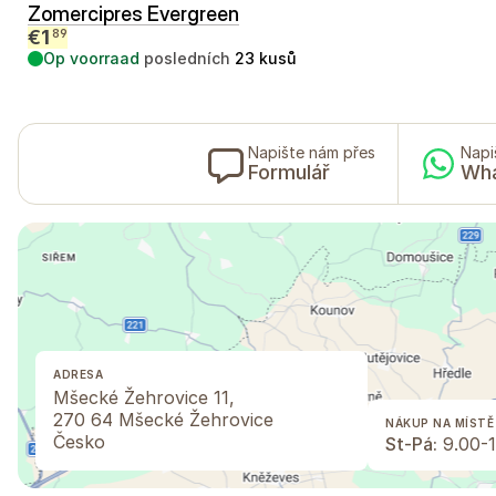
Zomercipres Evergreen
€
1
89
Op voorraad
posledních
23
kusů
Napište nám přes
Napi
Formulář
Wh
ADRESA
Mšecké Žehrovice 11,
270 64 Mšecké Žehrovice
NÁKUP NA MÍSTĚ
Česko
St-Pá:
9.00-1