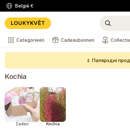
België
€
Categorieën
Cadeaubonnen
Collecti
🌷
Папярэдні прод
Kochia
Zaden
Kochia