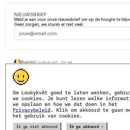
NIEUWSBRIEF
Meld je aan voor onze nieuwsbrief om op de hoogte te blijve
Geen zorgen, we sturen er niet veel.
België
loukykvet.be
Česko
loukykvet.cz
Slovensko
loukykvet.sk
© 2016 →
2026
Loukykvět s.r.o.
Polska
loukykvet.pl
Loukykvět s.r.o. staat ingeschreven in het handelsregister v
Österreich
loukykvet.at
We zijn aangesloten bij het EKO-KOM-systeem onder numm
Om Loukykvět goed te laten werken, gebru
Deutschland
Wij geven plantenpaspoorten af onder registratienummer 0
loukykvet.de
we cookies. Je kunt lezen welke informat
Ons registratienummer is 05663687, het btw-nummer is CZ
France
we opslaan en hoe we dat doen in het
loukykvet.fr
Het ID van de data box is eng827q.
Privacybeleid
. Klik om akkoord te gaan m
Danmark
loukykvet.dk
Het EORI-nummer is CZ05663687.
het gebruik van cookies.
Wij zijn btw-plichtig.
Eesti
loukykvet.ee
España
loukykvet.es
Verze
20302
PRODUCTION
Ik ga niet akkoord
Ik ga akkoord ✓