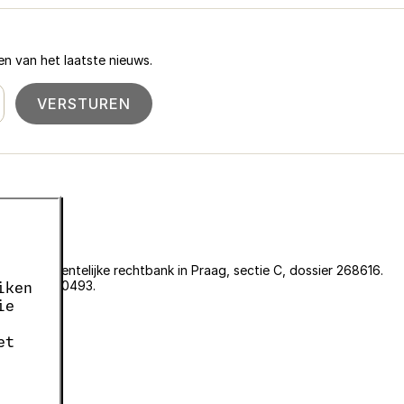
n van het laatste nieuws.
VERSTUREN
an de gemeentelijke rechtbank in Praag, sectie C, dossier 268616.
er EKF00180493.
iken
636.
ie
05663687.
et