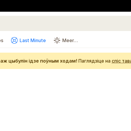
es
Last Minute
Meer…
аж цыбулін ідзе поўным ходам!
Паглядзіце на
спіс тав