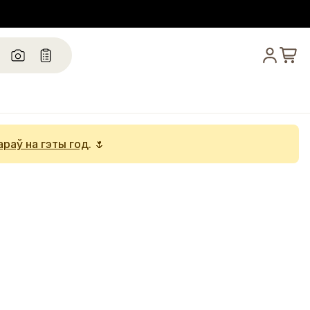
араў на гэты год
. 🌷