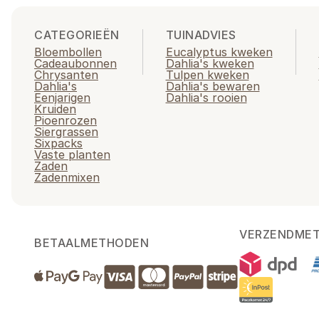
CATEGORIEËN
TUINADVIES
Bloembollen
Eucalyptus kweken
Cadeaubonnen
Dahlia's kweken
Chrysanten
Tulpen kweken
Dahlia's
Dahlia's bewaren
Eenjarigen
Dahlia's rooien
Kruiden
Pioenrozen
Siergrassen
Sixpacks
Vaste planten
Zaden
Zadenmixen
VERZENDME
BETAALMETHODEN