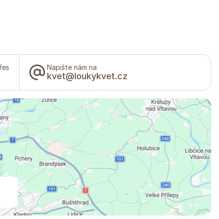
řes
Napište nám na
kvet@loukykvet.cz