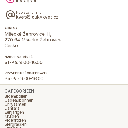
Instagram
Napište nám na
kvet@loukykvet.cz
ADRESA
Mšecké Žehrovice 11,
270 64 Mšecké Žehrovice
Česko
NÁKUP NA MÍSTĚ
St-Pá:
9.00-16.00
VYZVEDNUTÍ OBJEDNÁVEK
Po-Pá:
9.00-16.00
CATEGORIEËN
Bloembollen
Cadeaubonnen
Chrysanten
Dahlia's
Eenjarigen
Kruiden
Pioenrozen
Siergrassen