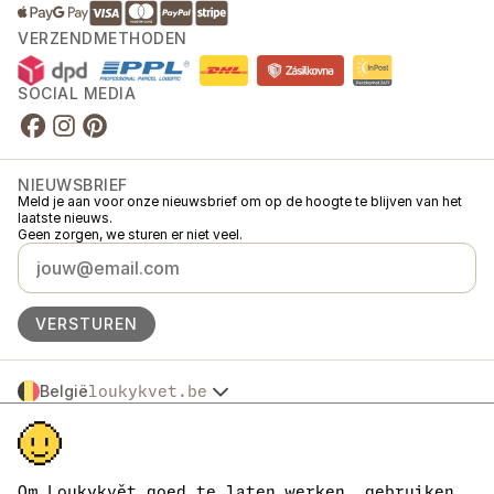
VERZENDMETHODEN
SOCIAL MEDIA
NIEUWSBRIEF
Meld je aan voor onze nieuwsbrief om op de hoogte te blijven van het
laatste nieuws.
Geen zorgen, we sturen er niet veel.
VERSTUREN
België
loukykvet.be
Česko
© 2016 →
2026
Loukykvět s.r.o.
Slovensko
Loukykvět s.r.o. staat ingeschreven in het handelsregister van de
Polska
gemeentelijke rechtbank in Praag, sectie C, dossier 268616.
Österreich
We zijn aangesloten bij het EKO-KOM-systeem onder nummer
Om Loukykvět goed te laten werken, gebruiken