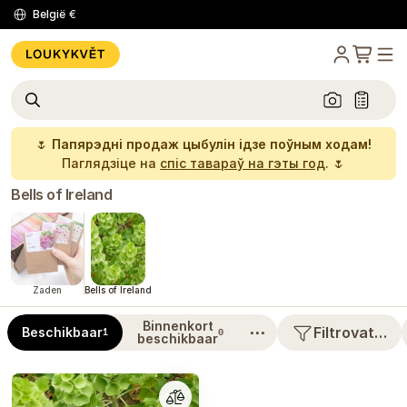
België
€
🌷
Папярэдні продаж цыбулін ідзе поўным ходам!
Паглядзіце на
спіс тавараў на гэты год
. 🌷
Bells of Ireland
Zaden
Bells of Ireland
Binnenkort
⋯
Filtrovat…
Beschikbaar
1
0
beschikbaar