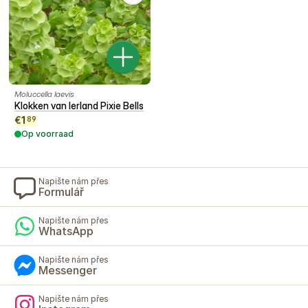
Moluccella laevis
Klokken van Ierland Pixie Bells
€
1
89
Op voorraad
Napište nám přes
Formulář
Napište nám přes
WhatsApp
Napište nám přes
Messenger
Napište nám přes