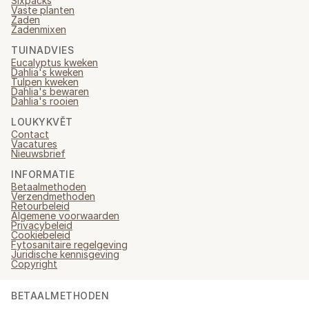
Sixpacks
Vaste planten
Zaden
Zadenmixen
TUINADVIES
Eucalyptus kweken
Dahlia's kweken
Tulpen kweken
Dahlia's bewaren
Dahlia's rooien
LOUKYKVĚT
Contact
Vacatures
Nieuwsbrief
INFORMATIE
Betaalmethoden
Verzendmethoden
Retourbeleid
Algemene voorwaarden
Privacybeleid
Cookiebeleid
Fytosanitaire regelgeving
Juridische kennisgeving
Copyright
BETAALMETHODEN