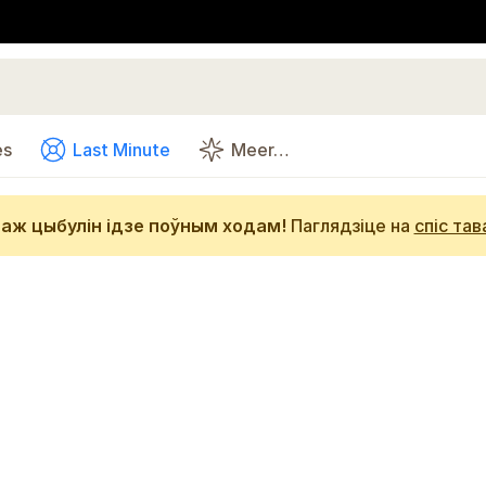
es
Last Minute
Meer…
аж цыбулін ідзе поўным ходам!
Паглядзіце на
спіс тав