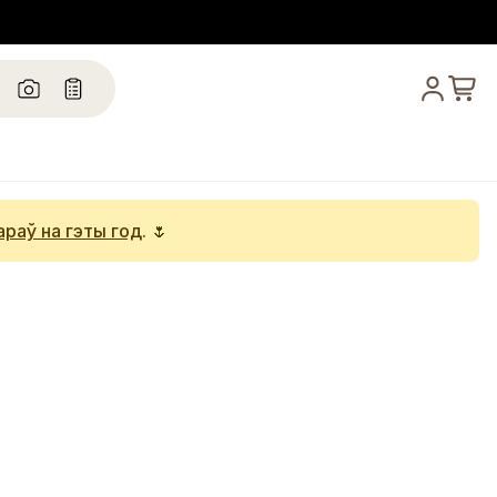
араў на гэты год
. 🌷