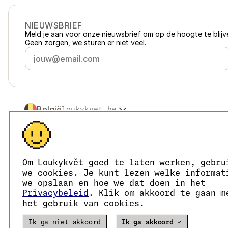
NIEUWSBRIEF
Meld je aan voor onze nieuwsbrief om op de hoogte te blijve
Geen zorgen, we sturen er niet veel.
België
loukykvet.be
Česko
loukykvet.cz
Slovensko
loukykvet.sk
© 2016 →
2026
Loukykvět s.r.o.
Polska
loukykvet.pl
Loukykvět s.r.o. staat ingeschreven in het handelsregister v
Österreich
loukykvet.at
We zijn aangesloten bij het EKO-KOM-systeem onder numm
Om Loukykvět goed te laten werken, gebru
Deutschland
Wij geven plantenpaspoorten af onder registratienummer 0
loukykvet.de
we cookies. Je kunt lezen welke informat
Ons registratienummer is 05663687, het btw-nummer is CZ
France
we opslaan en hoe we dat doen in het
loukykvet.fr
Het ID van de data box is eng827q.
Privacybeleid
. Klik om akkoord te gaan m
Danmark
loukykvet.dk
Het EORI-nummer is CZ05663687.
het gebruik van cookies.
Wij zijn btw-plichtig.
Eesti
loukykvet.ee
España
loukykvet.es
Verze
20302
PRODUCTION
Ik ga niet akkoord
Ik ga akkoord ✓