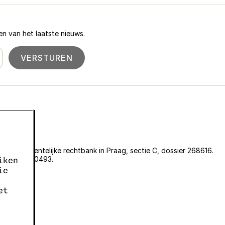
n van het laatste nieuws.
VERSTUREN
an de gemeentelijke rechtbank in Praag, sectie C, dossier 268616.
er EKF00180493.
iken
636.
ie
05663687.
et