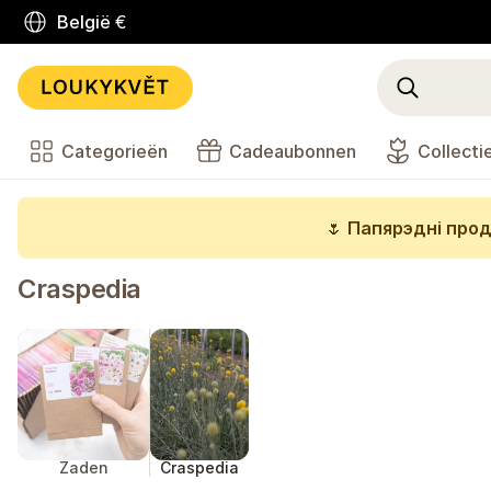
België
€
Categorieën
Cadeaubonnen
Collecti
🌷
Папярэдні прод
Craspedia
Zaden
Craspedia