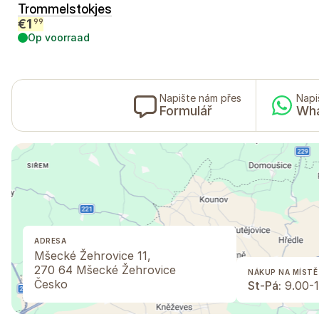
Trommelstokjes
€
1
99
Op voorraad
Napište nám přes
Napi
Formulář
Wh
ADRESA
Mšecké Žehrovice 11,
270 64 Mšecké Žehrovice
NÁKUP NA MÍSTĚ
Česko
St-Pá:
9.00-1