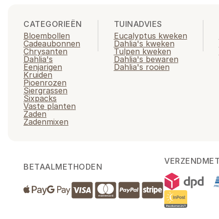
CATEGORIEËN
TUINADVIES
Bloembollen
Eucalyptus kweken
Cadeaubonnen
Dahlia's kweken
Chrysanten
Tulpen kweken
Dahlia's
Dahlia's bewaren
Eenjarigen
Dahlia's rooien
Kruiden
Pioenrozen
Siergrassen
Sixpacks
Vaste planten
Zaden
Zadenmixen
VERZENDME
BETAALMETHODEN