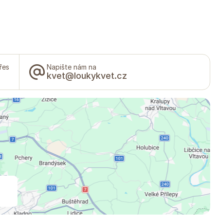
řes
Napište nám na
kvet@loukykvet.cz