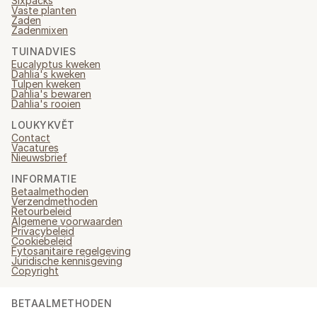
Sixpacks
Vaste planten
Zaden
Zadenmixen
TUINADVIES
Eucalyptus kweken
Dahlia's kweken
Tulpen kweken
Dahlia's bewaren
Dahlia's rooien
LOUKYKVĚT
Contact
Vacatures
Nieuwsbrief
INFORMATIE
Betaalmethoden
Verzendmethoden
Retourbeleid
Algemene voorwaarden
Privacybeleid
Cookiebeleid
Fytosanitaire regelgeving
Juridische kennisgeving
Copyright
BETAALMETHODEN