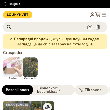
België
€
🌷
Папярэдні продаж цыбулін ідзе поўным ходам!
Паглядзіце на
спіс тавараў на гэты год
. 🌷
Craspedia
Zaden
Craspedia
Binnenkort
⋯
Filtrovat…
Beschikbaar
1
0
beschikbaar
DROOGBLOEMEN