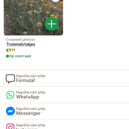
Craspedia globosa
Trommelstokjes
€
1
99
Op voorraad
Napište nám přes
Formulář
Napište nám přes
WhatsApp
Napište nám přes
Messenger
Napište nám přes