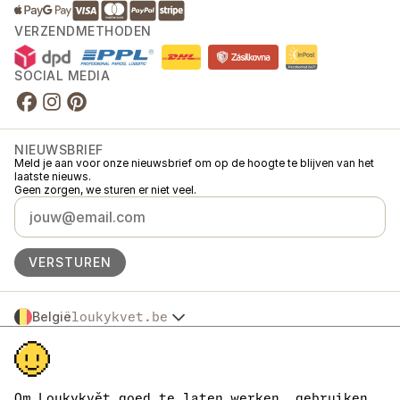
VERZENDMETHODEN
SOCIAL MEDIA
NIEUWSBRIEF
Meld je aan voor onze nieuwsbrief om op de hoogte te blijven van het
laatste nieuws.
Geen zorgen, we sturen er niet veel.
VERSTUREN
België
loukykvet.be
Česko
© 2016 →
2026
Loukykvět s.r.o.
Slovensko
Loukykvět s.r.o. staat ingeschreven in het handelsregister van de
Polska
gemeentelijke rechtbank in Praag, sectie C, dossier 268616.
Österreich
We zijn aangesloten bij het EKO-KOM-systeem onder nummer
Om Loukykvět goed te laten werken, gebruiken