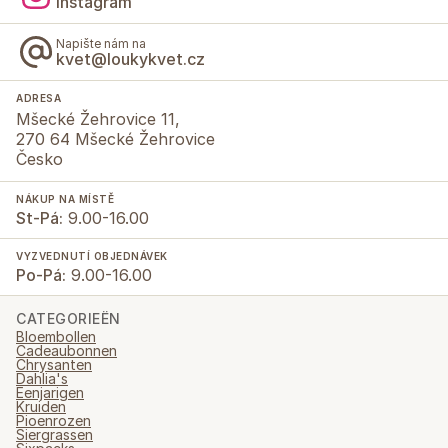
Instagram
Napište nám na
kvet@loukykvet.cz
ADRESA
Mšecké Žehrovice 11,
270 64 Mšecké Žehrovice
Česko
NÁKUP NA MÍSTĚ
St-Pá:
9.00-16.00
VYZVEDNUTÍ OBJEDNÁVEK
Po-Pá:
9.00-16.00
CATEGORIEËN
Bloembollen
Cadeaubonnen
Chrysanten
Dahlia's
Eenjarigen
Kruiden
Pioenrozen
Siergrassen