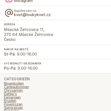
Instagram
Napište nám na
kvet@loukykvet.cz
ADRESA
Mšecké Žehrovice 11,
270 64 Mšecké Žehrovice
Česko
NÁKUP NA MÍSTĚ
St-Pá:
9.00-16.00
VYZVEDNUTÍ OBJEDNÁVEK
Po-Pá:
9.00-16.00
CATEGORIEËN
Bloembollen
Cadeaubonnen
Chrysanten
Dahlia's
Eenjarigen
Kruiden
Pioenrozen
Siergrassen