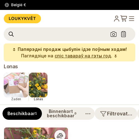
België
€
🌷
Папярэдні продаж цыбулін ідзе поўным ходам!
Паглядзіце на
спіс тавараў на гэты год
. 🌷
Lonas
Zaden
Lonas
Binnenkort
⋯
Filtrovat…
Beschikbaar
1
0
beschikbaar