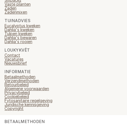
Sixpacks
Vaste planten
Zaden
Zadenmixen
TUINADVIES
Eucalyptus kweken
Dahlia's kweken
Tulpen kweken
Dahlia's bewaren
Dahlia's rooien
LOUKYKVĚT
Contact
Vacatures
Nieuwsbrief
INFORMATIE
Betaalmethoden
Verzendmethoden
Retourbeleid
Algemene voorwaarden
Privacybeleid
Cookiebeleid
Fytosanitaire regelgeving
Juridische kennisgeving
Copyright
BETAALMETHODEN