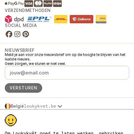
VERZENDMETHODEN
SOCIAL MEDIA
NIEUWSBRIEF
Meld je aan voor onze nieuwsbrief om op de hoogte te blijven van het
laatste nieuws.
Geen zorgen, we sturen er niet veel.
VERSTUREN
België
loukykvet.be
Česko
© 2016 →
2026
Loukykvět s.r.o.
Slovensko
Loukykvět s.r.o. staat ingeschreven in het handelsregister van de
Polska
gemeentelijke rechtbank in Praag, sectie C, dossier 268616.
Österreich
We zijn aangesloten bij het EKO-KOM-systeem onder nummer
Om Loukykvět goed te laten werken, gebruiken