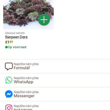
Daucus carota
Sierpeen Dara
€
1
89
Op voorraad
Napište nám přes
Formulář
Napište nám přes
WhatsApp
Napište nám přes
Messenger
Napište nám přes
Instagram