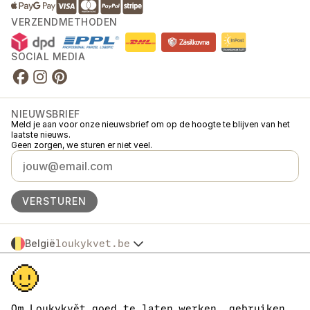
VERZENDMETHODEN
SOCIAL MEDIA
NIEUWSBRIEF
Meld je aan voor onze nieuwsbrief om op de hoogte te blijven van het
laatste nieuws.
Geen zorgen, we sturen er niet veel.
VERSTUREN
België
loukykvet.be
Česko
© 2016 →
2026
Loukykvět s.r.o.
Slovensko
Loukykvět s.r.o. staat ingeschreven in het handelsregister van de
Polska
gemeentelijke rechtbank in Praag, sectie C, dossier 268616.
Österreich
We zijn aangesloten bij het EKO-KOM-systeem onder nummer
Om Loukykvět goed te laten werken, gebruiken