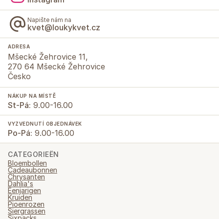
Napište nám na
kvet@loukykvet.cz
ADRESA
Mšecké Žehrovice 11,
270 64 Mšecké Žehrovice
Česko
NÁKUP NA MÍSTĚ
St-Pá:
9.00-16.00
VYZVEDNUTÍ OBJEDNÁVEK
Po-Pá:
9.00-16.00
CATEGORIEËN
Bloembollen
Cadeaubonnen
Chrysanten
Dahlia's
Eenjarigen
Kruiden
Pioenrozen
Siergrassen
Sixpacks