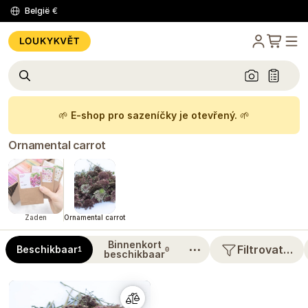
België
€
🌱
E-shop pro sazeníčky je otevřený.
🌱
Ornamental carrot
Zaden
Ornamental carrot
Binnenkort
⋯
Filtrovat…
Beschikbaar
1
0
beschikbaar