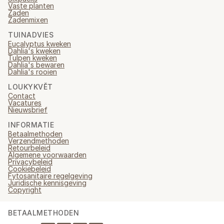
Vaste planten
Zaden
Zadenmixen
TUINADVIES
Eucalyptus kweken
Dahlia's kweken
Tulpen kweken
Dahlia's bewaren
Dahlia's rooien
LOUKYKVĚT
Contact
Vacatures
Nieuwsbrief
INFORMATIE
Betaalmethoden
Verzendmethoden
Retourbeleid
Algemene voorwaarden
Privacybeleid
Cookiebeleid
Fytosanitaire regelgeving
Juridische kennisgeving
Copyright
BETAALMETHODEN