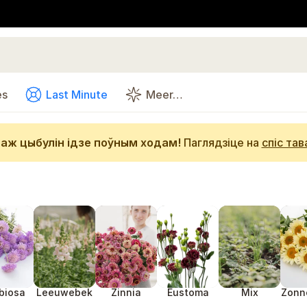
es
Last Minute
Meer…
аж цыбулін ідзе поўным ходам!
Паглядзіце на
спіс тав
biosa
Leeuwebek
Zinnia
Eustoma
Mix
Zonn