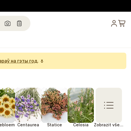
араў на гэты год
. 🌷
ebloem
Centaurea
Statice
Celosia
Zobrazit vše…