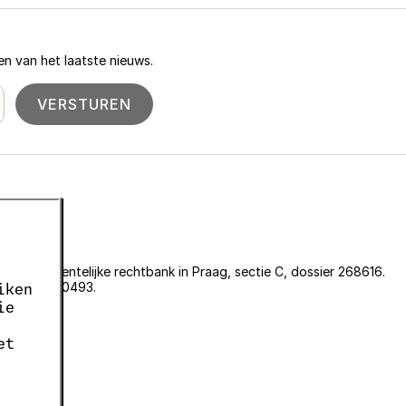
n van het laatste nieuws.
VERSTUREN
an de gemeentelijke rechtbank in Praag, sectie C, dossier 268616.
er EKF00180493.
iken
636.
ie
05663687.
et