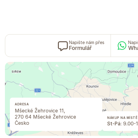
Napište nám přes
Napi
Formulář
Wh
ADRESA
Mšecké Žehrovice 11,
270 64 Mšecké Žehrovice
NÁKUP NA MÍSTĚ
Česko
St-Pá:
9.00-1