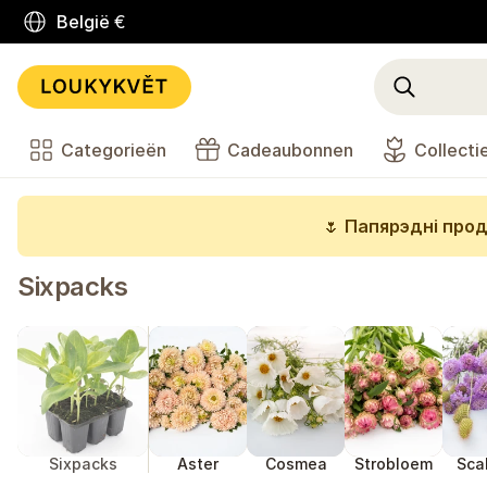
België
€
Categorieën
Cadeaubonnen
Collecti
🌷
Папярэдні прод
Sixpacks
Sixpacks
Aster
Cosmea
Strobloem
Sca