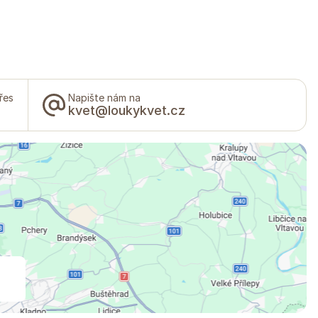
řes
Napište nám na
kvet@loukykvet.cz