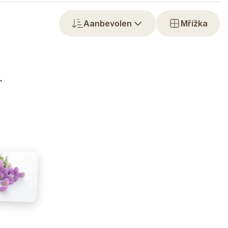
Aanbevolen
Mřížka
.