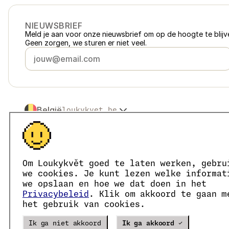
NIEUWSBRIEF
Meld je aan voor onze nieuwsbrief om op de hoogte te blijve
Geen zorgen, we sturen er niet veel.
België
loukykvet.be
Česko
loukykvet.cz
Slovensko
loukykvet.sk
© 2016 →
2026
Loukykvět s.r.o.
Polska
loukykvet.pl
Loukykvět s.r.o. staat ingeschreven in het handelsregister v
Österreich
loukykvet.at
We zijn aangesloten bij het EKO-KOM-systeem onder numm
Om Loukykvět goed te laten werken, gebru
Deutschland
Wij geven plantenpaspoorten af onder registratienummer 0
loukykvet.de
we cookies. Je kunt lezen welke informat
Ons registratienummer is 05663687, het btw-nummer is CZ
France
we opslaan en hoe we dat doen in het
loukykvet.fr
Het ID van de data box is eng827q.
Privacybeleid
. Klik om akkoord te gaan m
Danmark
loukykvet.dk
Het EORI-nummer is CZ05663687.
het gebruik van cookies.
Wij zijn btw-plichtig.
Eesti
loukykvet.ee
España
loukykvet.es
Verze
20302
PRODUCTION
Ik ga niet akkoord
Ik ga akkoord ✓