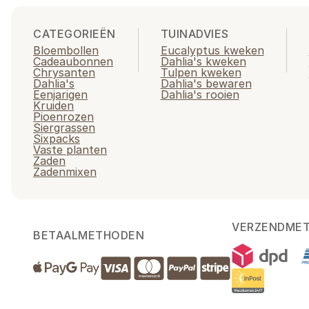
CATEGORIEËN
TUINADVIES
Bloembollen
Eucalyptus kweken
Cadeaubonnen
Dahlia's kweken
Chrysanten
Tulpen kweken
Dahlia's
Dahlia's bewaren
Eenjarigen
Dahlia's rooien
Kruiden
Pioenrozen
Siergrassen
Sixpacks
Vaste planten
Zaden
Zadenmixen
VERZENDME
BETAALMETHODEN