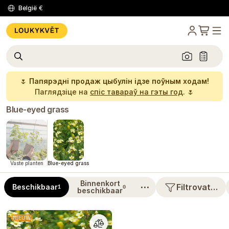
België
€
🌷
Папярэдні продаж цыбулін ідзе поўным ходам!
Паглядзіце на
спіс тавараў на гэты год
. 🌷
Blue-eyed grass
Vaste planten
Blue-eyed grass
Binnenkort
⋯
Filtrovat…
Beschikbaar
1
0
beschikbaar
NIEUW