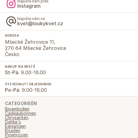
Napište nám přes
Instagram
Napište nám na
kvet@loukykvet.cz
ADRESA
Mšecké Žehrovice 11,
270 64 Mšecké Žehrovice
Česko
NÁKUP NA MÍSTĚ
St-Pá:
9.00-16.00
VYZVEDNUTÍ OBJEDNÁVEK
Po-Pá:
9.00-16.00
CATEGORIEËN
Bloembollen
Cadeaubonnen
Chrysanten
Dahlia's
Eenjarigen
Kruiden
Pioenrozen