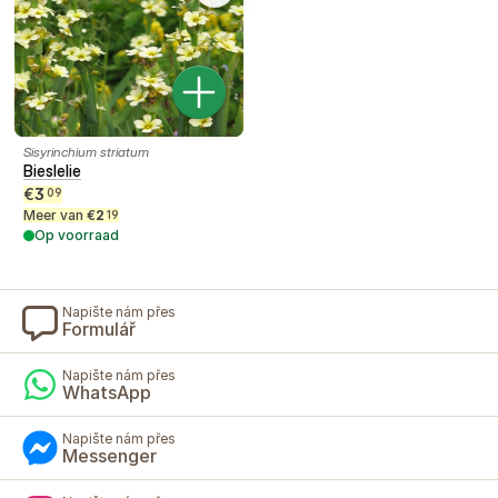
Sisyrinchium striatum
Bieslelie
€
3
09
Meer van
€
2
19
Op voorraad
Napište nám přes
Formulář
Napište nám přes
WhatsApp
Napište nám přes
Messenger