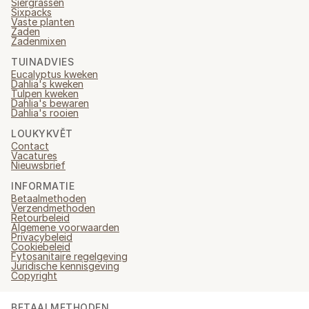
Siergrassen
Sixpacks
Vaste planten
Zaden
Zadenmixen
TUINADVIES
Eucalyptus kweken
Dahlia's kweken
Tulpen kweken
Dahlia's bewaren
Dahlia's rooien
LOUKYKVĚT
Contact
Vacatures
Nieuwsbrief
INFORMATIE
Betaalmethoden
Verzendmethoden
Retourbeleid
Algemene voorwaarden
Privacybeleid
Cookiebeleid
Fytosanitaire regelgeving
Juridische kennisgeving
Copyright
BETAALMETHODEN