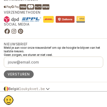
VERZENDMETHODEN
SOCIAL MEDIA
NIEUWSBRIEF
Meld je aan voor onze nieuwsbrief om op de hoogte te blijven van het
laatste nieuws.
Geen zorgen, we sturen er niet veel.
VERSTUREN
België
loukykvet.be
Česko
© 2016 →
2026
Loukykvět s.r.o.
Slovensko
Loukykvět s.r.o. staat ingeschreven in het handelsregister van de
Polska
gemeentelijke rechtbank in Praag, sectie C, dossier 268616.