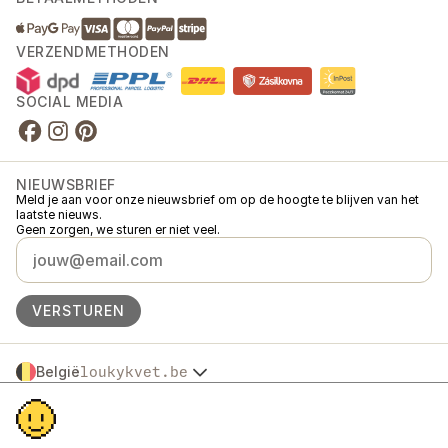
VERZENDMETHODEN
SOCIAL MEDIA
NIEUWSBRIEF
Meld je aan voor onze nieuwsbrief om op de hoogte te blijven van het
laatste nieuws.
Geen zorgen, we sturen er niet veel.
VERSTUREN
België
loukykvet.be
Česko
© 2016 →
2026
Loukykvět s.r.o.
Slovensko
Loukykvět s.r.o. staat ingeschreven in het handelsregister van de
Polska
gemeentelijke rechtbank in Praag, sectie C, dossier 268616.