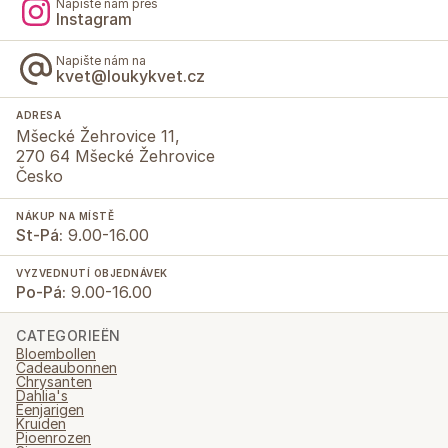
Napište nám přes
Instagram
Napište nám na
kvet@loukykvet.cz
ADRESA
Mšecké Žehrovice 11,
270 64 Mšecké Žehrovice
Česko
NÁKUP NA MÍSTĚ
St-Pá:
9.00-16.00
VYZVEDNUTÍ OBJEDNÁVEK
Po-Pá:
9.00-16.00
CATEGORIEËN
Bloembollen
Cadeaubonnen
Chrysanten
Dahlia's
Eenjarigen
Kruiden
Pioenrozen