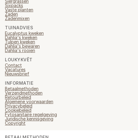
Siergrassen
Sixpacks
Vaste planten
Zaden
Zadenmixen
TUINADVIES
Eucalyptus kweken
Dahlia's kweken
Tulpen kweken
Dahlia's bewaren
Dahlia's rooien
LOUKYKVĚT
Contact
Vacatures
Nieuwsbrief
INFORMATIE
Betaalmethoden
Verzendmethoden
Retourbeleid
Algemene voorwaarden
Privacybeleid
Cookiebeleid
Fytosanitaire regelgeving
Juridische kennisgeving
Copyright
BETAALMETHODEN