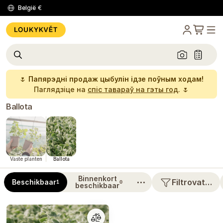
België
€
🌷
Папярэдні продаж цыбулін ідзе поўным ходам!
Паглядзіце на
спіс тавараў на гэты год
. 🌷
Ballota
Vaste planten
Ballota
Binnenkort
⋯
Filtrovat…
Beschikbaar
1
0
beschikbaar