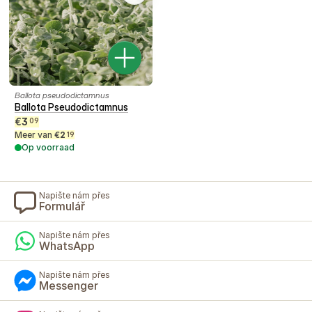
Ballota pseudodictamnus
Ballota Pseudodictamnus
€
3
09
Meer van
€
2
19
Op voorraad
Napište nám přes
Formulář
Napište nám přes
WhatsApp
Napište nám přes
Messenger