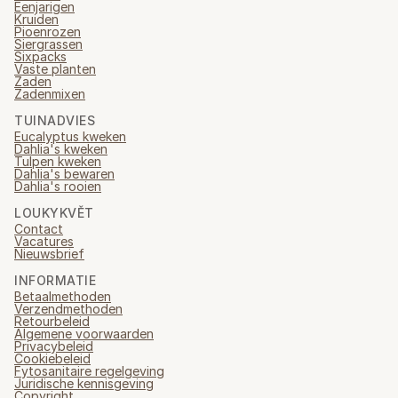
Eenjarigen
Kruiden
Pioenrozen
Siergrassen
Sixpacks
Vaste planten
Zaden
Zadenmixen
TUINADVIES
Eucalyptus kweken
Dahlia's kweken
Tulpen kweken
Dahlia's bewaren
Dahlia's rooien
LOUKYKVĚT
Contact
Vacatures
Nieuwsbrief
INFORMATIE
Betaalmethoden
Verzendmethoden
Retourbeleid
Algemene voorwaarden
Privacybeleid
Cookiebeleid
Fytosanitaire regelgeving
Juridische kennisgeving
Copyright