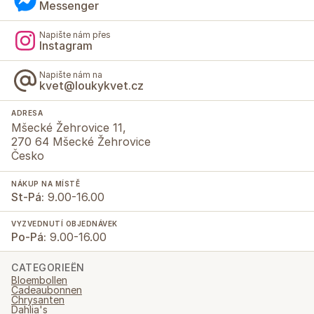
Messenger
Napište nám přes
Instagram
Napište nám na
kvet@loukykvet.cz
ADRESA
Mšecké Žehrovice 11,
270 64 Mšecké Žehrovice
Česko
NÁKUP NA MÍSTĚ
St-Pá:
9.00-16.00
VYZVEDNUTÍ OBJEDNÁVEK
Po-Pá:
9.00-16.00
CATEGORIEËN
Bloembollen
Cadeaubonnen
Chrysanten
Dahlia's