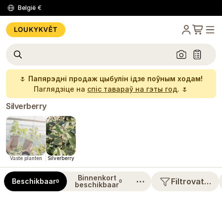
België
€
🌷
Папярэдні продаж цыбулін ідзе поўным ходам!
Паглядзіце на
спіс тавараў на гэты год
. 🌷
Silverberry
Vaste planten
Silverberry
Binnenkort
⋯
Filtrovat…
Beschikbaar
0
0
beschikbaar