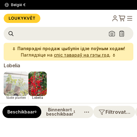
België
€
🌷
Папярэдні продаж цыбулін ідзе поўным ходам!
Паглядзіце на
спіс тавараў на гэты год
. 🌷
Lobelia
Vaste planten
Lobelia
Binnenkort
⋯
Filtrovat…
Beschikbaar
0
1
beschikbaar