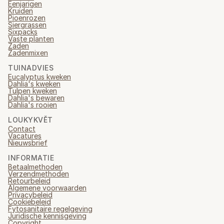
Eenjarigen
Kruiden
Pioenrozen
Siergrassen
Sixpacks
Vaste planten
Zaden
Zadenmixen
TUINADVIES
Eucalyptus kweken
Dahlia's kweken
Tulpen kweken
Dahlia's bewaren
Dahlia's rooien
LOUKYKVĚT
Contact
Vacatures
Nieuwsbrief
INFORMATIE
Betaalmethoden
Verzendmethoden
Retourbeleid
Algemene voorwaarden
Privacybeleid
Cookiebeleid
Fytosanitaire regelgeving
Juridische kennisgeving
Copyright