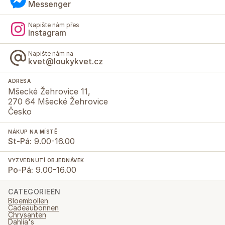
Messenger
Napište nám přes
Instagram
Napište nám na
kvet@loukykvet.cz
ADRESA
Mšecké Žehrovice 11,
270 64 Mšecké Žehrovice
Česko
NÁKUP NA MÍSTĚ
St-Pá:
9.00-16.00
VYZVEDNUTÍ OBJEDNÁVEK
Po-Pá:
9.00-16.00
CATEGORIEËN
Bloembollen
Cadeaubonnen
Chrysanten
Dahlia's