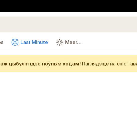
es
Last Minute
Meer…
аж цыбулін ідзе поўным ходам!
Паглядзіце на
спіс тав