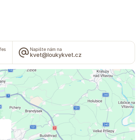
řes
Napište nám na
kvet@loukykvet.cz