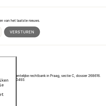
n van het laatste nieuws.
VERSTUREN
an de gemeentelijke rechtbank in Praag, sectie C, dossier 268616.
er EKF00180493.
iken
636.
ie
05663687.
et