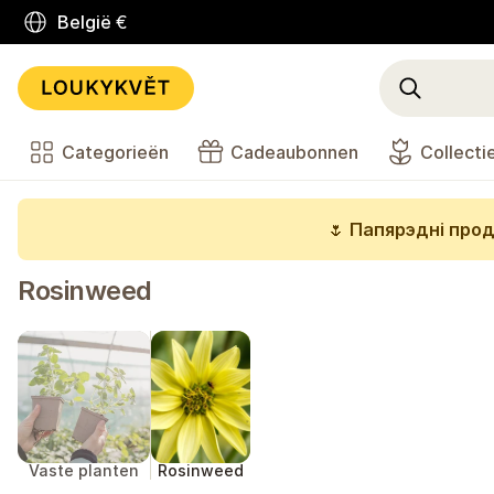
België
€
Categorieën
Cadeaubonnen
Collecti
🌷
Папярэдні прод
Rosinweed
Vaste planten
Rosinweed