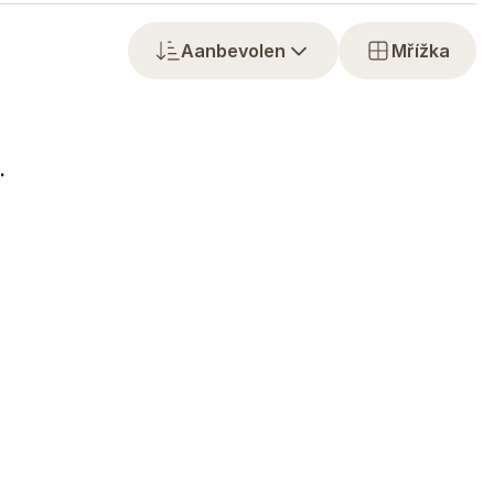
Aanbevolen
Mřížka
.