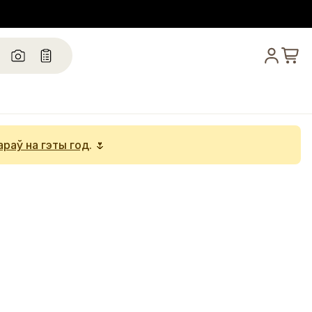
араў на гэты год
. 🌷