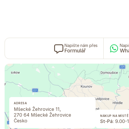
Napište nám přes
Napi
Formulář
Wh
ADRESA
Mšecké Žehrovice 11,
270 64 Mšecké Žehrovice
NÁKUP NA MÍSTĚ
Česko
St-Pá:
9.00-1