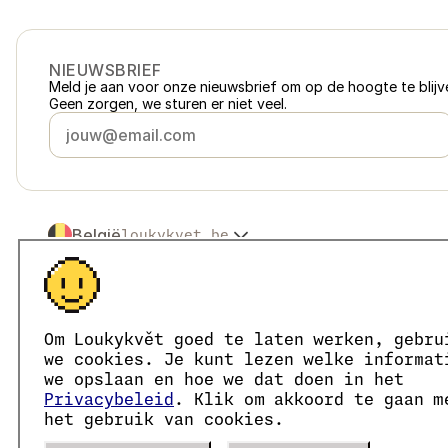
NIEUWSBRIEF
Meld je aan voor onze nieuwsbrief om op de hoogte te blijve
Geen zorgen, we sturen er niet veel.
België
loukykvet.be
Česko
loukykvet.cz
Slovensko
loukykvet.sk
© 2016 →
2026
Loukykvět s.r.o.
Polska
loukykvet.pl
Loukykvět s.r.o. staat ingeschreven in het handelsregister v
Österreich
loukykvet.at
We zijn aangesloten bij het EKO-KOM-systeem onder numm
Om Loukykvět goed te laten werken, gebru
Deutschland
Wij geven plantenpaspoorten af onder registratienummer 0
loukykvet.de
we cookies. Je kunt lezen welke informat
Ons registratienummer is 05663687, het btw-nummer is CZ
France
we opslaan en hoe we dat doen in het
loukykvet.fr
Het ID van de data box is eng827q.
Privacybeleid
. Klik om akkoord te gaan m
Danmark
loukykvet.dk
Het EORI-nummer is CZ05663687.
het gebruik van cookies.
Wij zijn btw-plichtig.
Eesti
loukykvet.ee