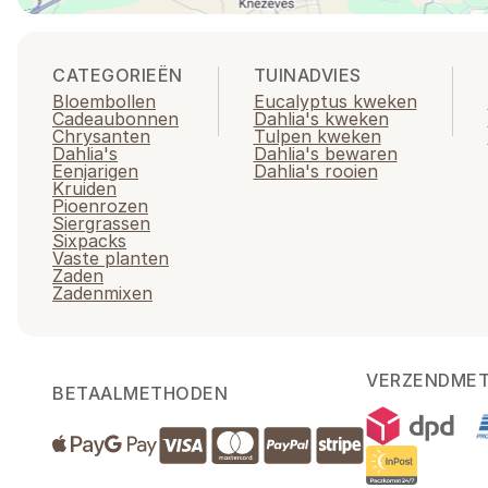
CATEGORIEËN
TUINADVIES
Bloembollen
Eucalyptus kweken
Cadeaubonnen
Dahlia's kweken
Chrysanten
Tulpen kweken
Dahlia's
Dahlia's bewaren
Eenjarigen
Dahlia's rooien
Kruiden
Pioenrozen
Siergrassen
Sixpacks
Vaste planten
Zaden
Zadenmixen
VERZENDME
BETAALMETHODEN