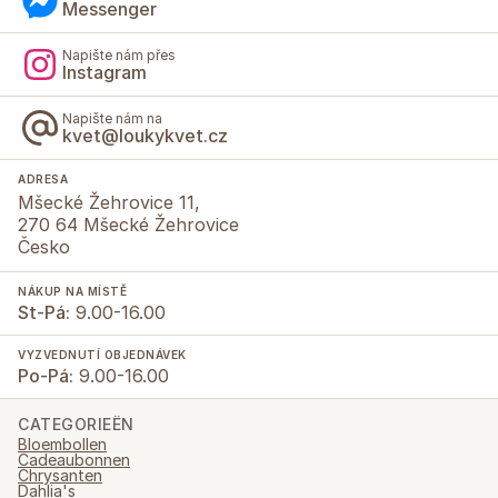
Messenger
Napište nám přes
Instagram
Napište nám na
kvet@loukykvet.cz
ADRESA
Mšecké Žehrovice 11,
270 64 Mšecké Žehrovice
Česko
NÁKUP NA MÍSTĚ
St-Pá:
9.00-16.00
VYZVEDNUTÍ OBJEDNÁVEK
Po-Pá:
9.00-16.00
CATEGORIEËN
Bloembollen
Cadeaubonnen
Chrysanten
Dahlia's