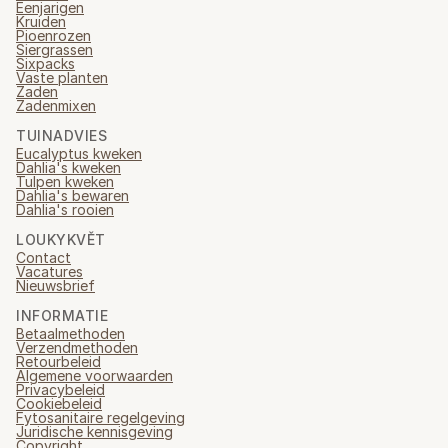
Eenjarigen
Kruiden
Pioenrozen
Siergrassen
Sixpacks
Vaste planten
Zaden
Zadenmixen
TUINADVIES
Eucalyptus kweken
Dahlia's kweken
Tulpen kweken
Dahlia's bewaren
Dahlia's rooien
LOUKYKVĚT
Contact
Vacatures
Nieuwsbrief
INFORMATIE
Betaalmethoden
Verzendmethoden
Retourbeleid
Algemene voorwaarden
Privacybeleid
Cookiebeleid
Fytosanitaire regelgeving
Juridische kennisgeving
Copyright