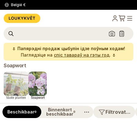
België
€
🌷
Папярэдні продаж цыбулін ідзе поўным ходам!
Паглядзіце на
спіс тавараў на гэты год
. 🌷
Soapwort
Vaste planten
Soapwort
Binnenkort
⋯
Filtrovat…
Beschikbaar
0
0
beschikbaar