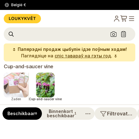
België
€
🌷
Папярэдні продаж цыбулін ідзе поўным ходам!
Паглядзіце на
спіс тавараў на гэты год
. 🌷
Cup-and-saucer vine
Zaden
Cup-and-saucer vine
Binnenkort
⋯
Filtrovat…
Beschikbaar
0
1
beschikbaar