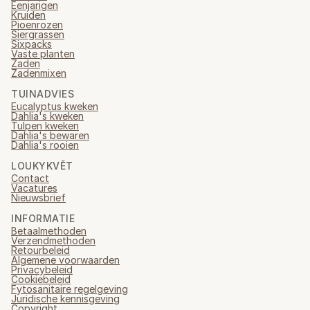
Eenjarigen
Kruiden
Pioenrozen
Siergrassen
Sixpacks
Vaste planten
Zaden
Zadenmixen
TUINADVIES
Eucalyptus kweken
Dahlia's kweken
Tulpen kweken
Dahlia's bewaren
Dahlia's rooien
LOUKYKVĚT
Contact
Vacatures
Nieuwsbrief
INFORMATIE
Betaalmethoden
Verzendmethoden
Retourbeleid
Algemene voorwaarden
Privacybeleid
Cookiebeleid
Fytosanitaire regelgeving
Juridische kennisgeving
Copyright