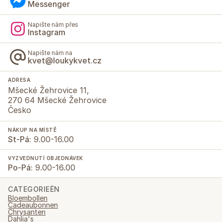
Messenger
Napište nám přes
Instagram
Napište nám na
kvet@loukykvet.cz
ADRESA
Mšecké Žehrovice 11,
270 64 Mšecké Žehrovice
Česko
NÁKUP NA MÍSTĚ
St-Pá:
9.00-16.00
VYZVEDNUTÍ OBJEDNÁVEK
Po-Pá:
9.00-16.00
CATEGORIEËN
Bloembollen
Cadeaubonnen
Chrysanten
Dahlia's