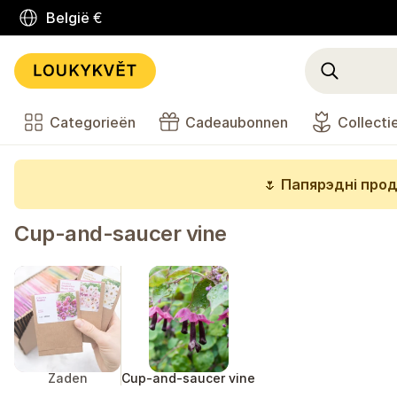
België
€
Categorieën
Cadeaubonnen
Collecti
🌷
Папярэдні прод
Cup-and-saucer vine
Zaden
Cup-and-saucer vine