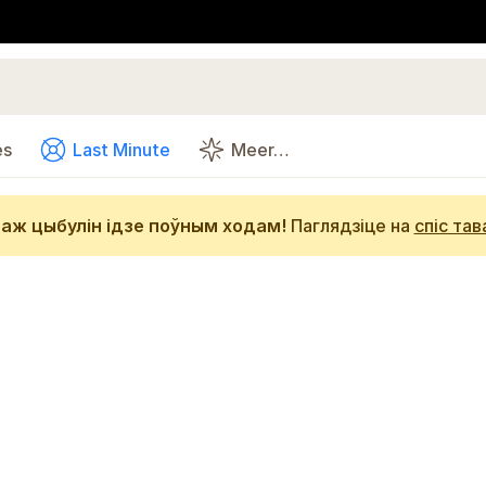
es
Last Minute
Meer…
аж цыбулін ідзе поўным ходам!
Паглядзіце на
спіс тав