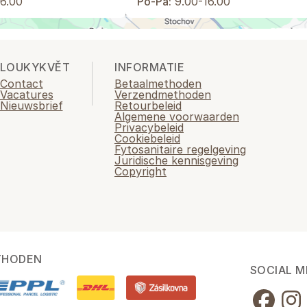
6.00
Po-Pá:
9.00-16.00
LOUKYKVĚT
INFORMATIE
Contact
Betaalmethoden
Vacatures
Verzendmethoden
Nieuwsbrief
Retourbeleid
Algemene voorwaarden
Privacybeleid
Cookiebeleid
Fytosanitaire regelgeving
Juridische kennisgeving
Copyright
THODEN
SOCIAL M