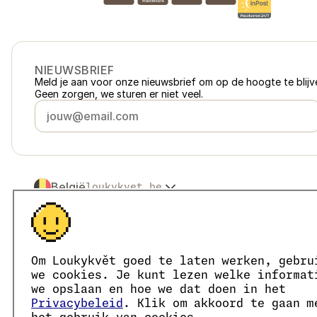
NIEUWSBRIEF
Meld je aan voor onze nieuwsbrief om op de hoogte te blijve
Geen zorgen, we sturen er niet veel.
België
loukykvet.be
Česko
loukykvet.cz
Slovensko
loukykvet.sk
© 2016 →
2026
Loukykvět s.r.o.
Polska
loukykvet.pl
Loukykvět s.r.o. staat ingeschreven in het handelsregister v
Österreich
loukykvet.at
We zijn aangesloten bij het EKO-KOM-systeem onder numm
Om Loukykvět goed te laten werken, gebru
Deutschland
Wij geven plantenpaspoorten af onder registratienummer 0
loukykvet.de
we cookies. Je kunt lezen welke informat
Ons registratienummer is 05663687, het btw-nummer is CZ
France
we opslaan en hoe we dat doen in het
loukykvet.fr
Het ID van de data box is eng827q.
Privacybeleid
. Klik om akkoord te gaan m
Danmark
loukykvet.dk
Het EORI-nummer is CZ05663687.