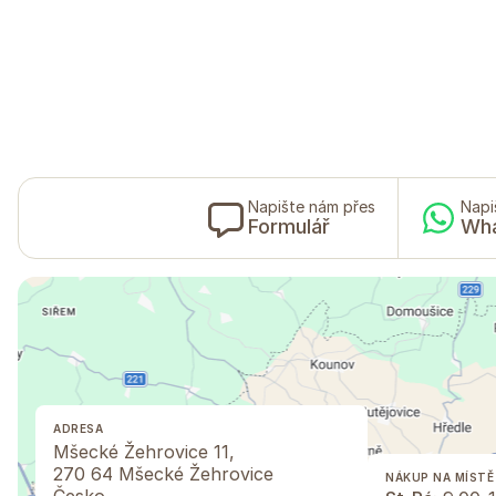
Napište nám přes
Napi
Formulář
Wh
ADRESA
Mšecké Žehrovice 11,
270 64 Mšecké Žehrovice
NÁKUP NA MÍSTĚ