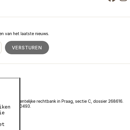
n van het laatste nieuws.
VERSTUREN
an de gemeentelijke rechtbank in Praag, sectie C, dossier 268616.
er EKF00180493.
iken
636.
ie
05663687.
et