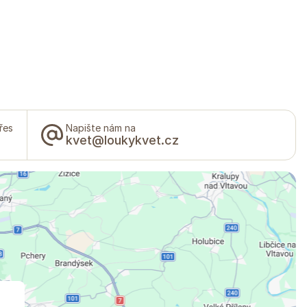
řes
Napište nám na
kvet@loukykvet.cz