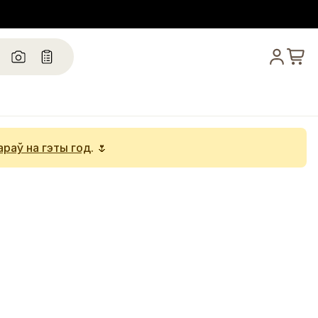
араў на гэты год
. 🌷