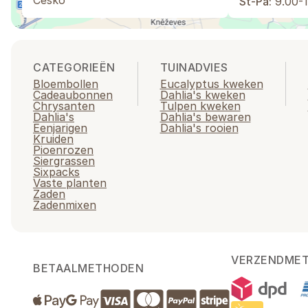
Česko
St-Pá:
9.00-1
CATEGORIEËN
TUINADVIES
Bloembollen
Eucalyptus kweken
Cadeaubonnen
Dahlia's kweken
Chrysanten
Tulpen kweken
Dahlia's
Dahlia's bewaren
Eenjarigen
Dahlia's rooien
Kruiden
Pioenrozen
Siergrassen
Sixpacks
Vaste planten
Zaden
Zadenmixen
VERZENDME
BETAALMETHODEN