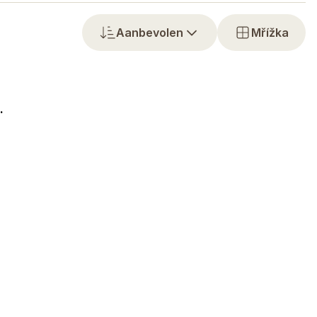
Aanbevolen
Mřížka
.