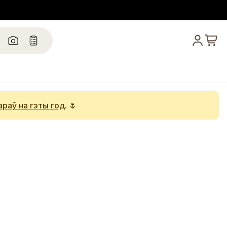
араў на гэты год
. 🌷