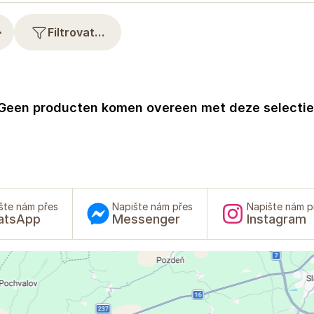
⋯
Filtrovat…
Geen producten komen overeen met deze selectie
šte nám přes
Napište nám přes
Napište nám p
atsApp
Messenger
Instagram