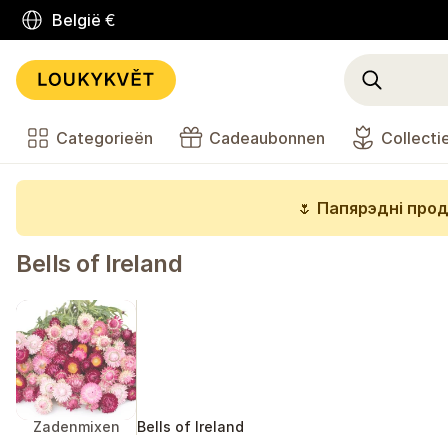
België
€
Categorieën
Cadeaubonnen
Collecti
🌷
Папярэдні прод
Bells of Ireland
Zadenmixen
Bells of Ireland