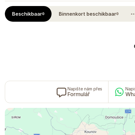
Beschikbaar
Binnenkort beschikbaar
0
0
Napište nám přes
Napi
Formulář
Wh