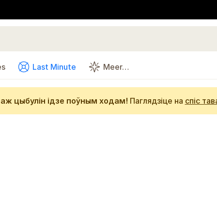
es
Last Minute
Meer…
аж цыбулін ідзе поўным ходам!
Паглядзіце на
спіс тав