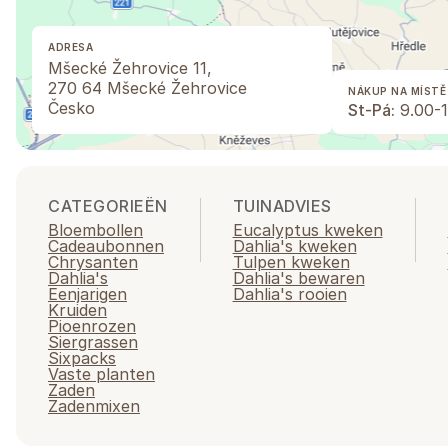
ADRESA
Mšecké Žehrovice 11,
270 64 Mšecké Žehrovice
NÁKUP NA MÍSTĚ
Česko
St-Pá:
9.00-1
CATEGORIEËN
TUINADVIES
Bloembollen
Eucalyptus kweken
Cadeaubonnen
Dahlia's kweken
Chrysanten
Tulpen kweken
Dahlia's
Dahlia's bewaren
Eenjarigen
Dahlia's rooien
Kruiden
Pioenrozen
Siergrassen
Sixpacks
Vaste planten
Zaden
Zadenmixen