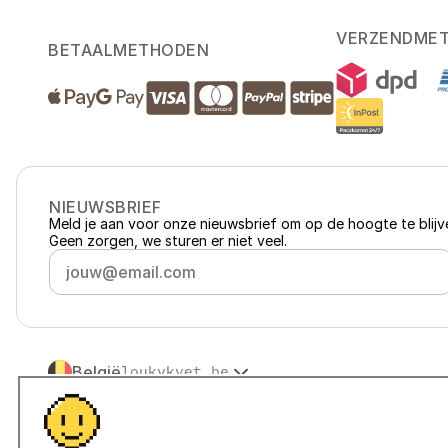
VERZENDME
BETAALMETHODEN
NIEUWSBRIEF
Meld je aan voor onze nieuwsbrief om op de hoogte te blijve
Geen zorgen, we sturen er niet veel.
België
loukykvet.be
Česko
loukykvet.cz
Slovensko
loukykvet.sk
© 2016 →
2026
Loukykvět s.r.o.
Polska
loukykvet.pl