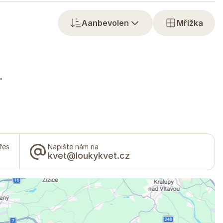
Aanbevolen
Mřížka
.
řes
Napište nám na
kvet@loukykvet.cz