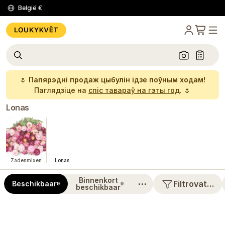
België
€
🌷
Папярэдні продаж цыбулін ідзе поўным ходам!
Паглядзіце на
спіс тавараў на гэты год
. 🌷
Lonas
Zadenmixen
Lonas
Binnenkort
⋯
Filtrovat…
Beschikbaar
0
0
beschikbaar