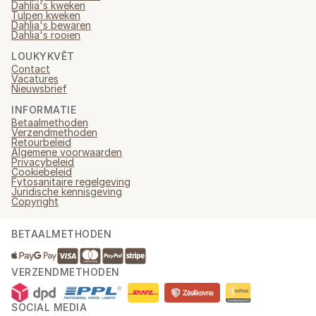
Dahlia's kweken
Tulpen kweken
Dahlia's bewaren
Dahlia's rooien
LOUKYKVĚT
Contact
Vacatures
Nieuwsbrief
INFORMATIE
Betaalmethoden
Verzendmethoden
Retourbeleid
Algemene voorwaarden
Privacybeleid
Cookiebeleid
Fytosanitaire regelgeving
Juridische kennisgeving
Copyright
BETAALMETHODEN
VERZENDMETHODEN
SOCIAL MEDIA