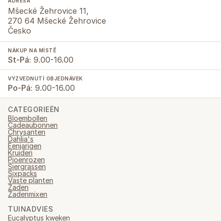
ADRESA
Mšecké Žehrovice 11,
270 64 Mšecké Žehrovice
Česko
NÁKUP NA MÍSTĚ
St-Pá:
9.00-16.00
VYZVEDNUTÍ OBJEDNÁVEK
Po-Pá:
9.00-16.00
CATEGORIEËN
Bloembollen
Cadeaubonnen
Chrysanten
Dahlia's
Eenjarigen
Kruiden
Pioenrozen
Siergrassen
Sixpacks
Vaste planten
Zaden
Zadenmixen
TUINADVIES
Eucalyptus kweken