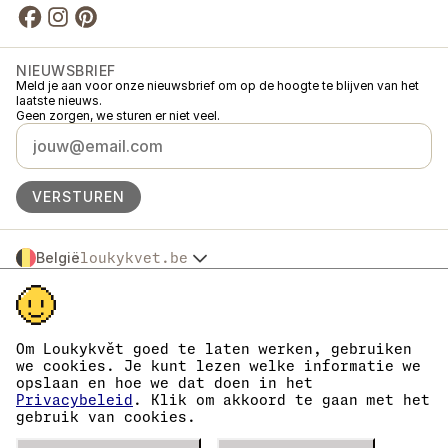
NIEUWSBRIEF
Meld je aan voor onze nieuwsbrief om op de hoogte te blijven van het
laatste nieuws.
Geen zorgen, we sturen er niet veel.
VERSTUREN
België
loukykvet.be
Česko
© 2016 →
2026
Loukykvět s.r.o.
Slovensko
Loukykvět s.r.o. staat ingeschreven in het handelsregister van de
Polska
gemeentelijke rechtbank in Praag, sectie C, dossier 268616.
Österreich
We zijn aangesloten bij het EKO-KOM-systeem onder nummer
Om Loukykvět goed te laten werken, gebruiken
Deutschland
EKF00180493.
we cookies. Je kunt lezen welke informatie we
Wij geven plantenpaspoorten af onder registratienummer 0636.
France
opslaan en hoe we dat doen in het
Ons registratienummer is 05663687, het btw-nummer is CZ05663687.
Danmark
Privacybeleid
. Klik om akkoord te gaan met het
Het ID van de data box is eng827q.
gebruik van cookies.
Eesti
Het EORI-nummer is CZ05663687.
Wij zijn btw-plichtig.
España