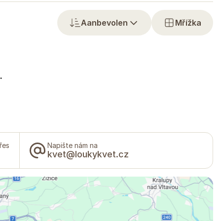
Aanbevolen
Mřížka
.
řes
Napište nám na
kvet@loukykvet.cz