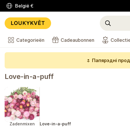
België
€
Categorieën
Cadeaubonnen
Collecti
🌷
Папярэдні прод
Love-in-a-puff
Zadenmixen
Love-in-a-puff