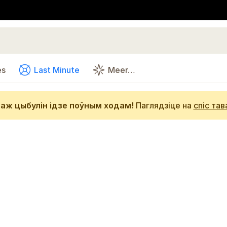
es
Last Minute
Meer…
аж цыбулін ідзе поўным ходам!
Паглядзіце на
спіс тав