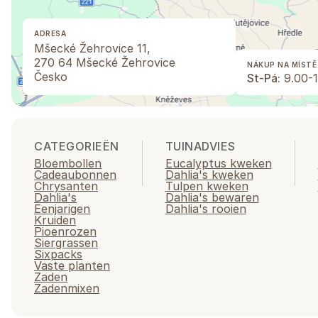
ADRESA
Mšecké Žehrovice 11,
270 64 Mšecké Žehrovice
NÁKUP NA MÍSTĚ
Česko
St-Pá:
9.00-1
CATEGORIEËN
TUINADVIES
Bloembollen
Eucalyptus kweken
Cadeaubonnen
Dahlia's kweken
Chrysanten
Tulpen kweken
Dahlia's
Dahlia's bewaren
Eenjarigen
Dahlia's rooien
Kruiden
Pioenrozen
Siergrassen
Sixpacks
Vaste planten
Zaden
Zadenmixen