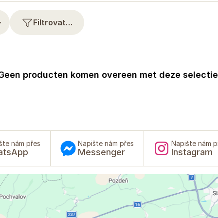
⋯
Filtrovat…
Geen producten komen overeen met deze selectie
šte nám přes
Napište nám přes
Napište nám p
atsApp
Messenger
Instagram