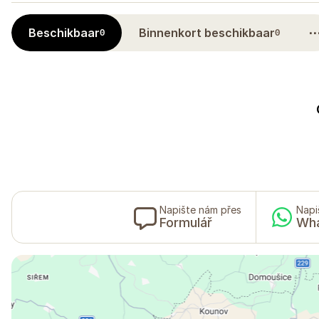
Beschikbaar
Binnenkort beschikbaar
0
0
Napište nám přes
Napi
Formulář
Wh