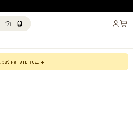
араў на гэты год
. 🌷