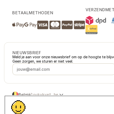
VERZENDME
BETAALMETHODEN
NIEUWSBRIEF
Meld je aan voor onze nieuwsbrief om op de hoogte te blijve
Geen zorgen, we sturen er niet veel.
België
loukykvet.be
Česko
loukykvet.cz
Slovensko
loukykvet.sk
© 2016 →
2026
Loukykvět s.r.o.
Polska
loukykvet.pl