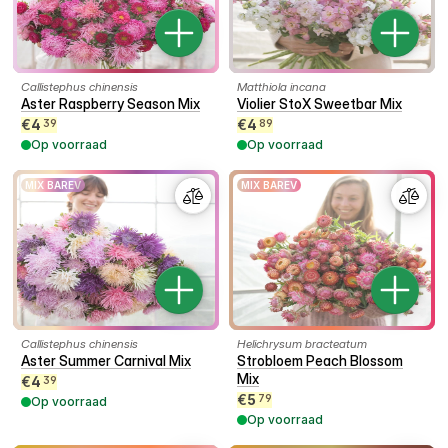
Callistephus chinensis
Matthiola incana
Aster Raspberry Season Mix
Violier StoX Sweetbar Mix
€
4
€
4
39
89
Op voorraad
Op voorraad
MIX BAREV
MIX BAREV
Callistephus chinensis
Helichrysum bracteatum
Aster Summer Carnival Mix
Strobloem Peach Blossom
Mix
€
4
39
€
5
79
Op voorraad
Op voorraad