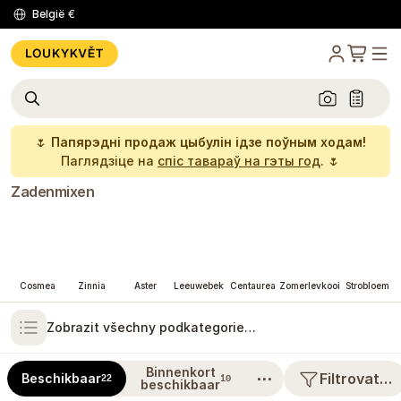
België
€
🌷
Папярэдні продаж цыбулін ідзе поўным ходам!
Паглядзіце на
спіс тавараў на гэты год
. 🌷
Zadenmixen
Cosmea
Zinnia
Aster
Leeuwebek
Centaurea
Zomerlevkooi
Strobloem
Zobrazit všechny podkategorie…
Binnenkort
⋯
Filtrovat…
Beschikbaar
22
10
beschikbaar