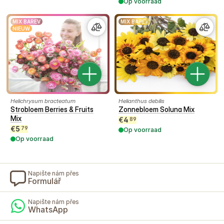
Op voorraad
MIX BAREV
MIX BAREV
NIEUW
Helichrysum bracteatum
Helianthus debilis
Strobloem Berries & Fruits
Zonnebloem Soluna Mix
Mix
€
4
89
€
5
79
Op voorraad
Op voorraad
Napište nám přes
Formulář
Napište nám přes
WhatsApp