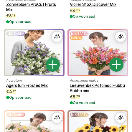
Zonnebloem ProCut Fruits
Violier StoX Discover Mix
Mix
€
4
89
€
6
19
Op voorraad
Op voorraad
MIX BAREV
MIX BAREV
NIEUW
Ageratum
Antirrhinum majus
Ageratum Frosted Mix
Leeuwenbek Potomac Hubba
Bubba mix
€
4
19
€
5
79
Op voorraad
Op voorraad
MIX BAREV
MIX BAREV