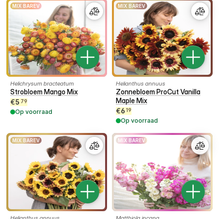
MIX BAREV
MIX BAREV
Helichrysum bracteatum
Helianthus annuus
Strobloem Mango Mix
Zonnebloem ProCut Vanilla
Maple Mix
€
5
79
€
6
19
Op voorraad
Op voorraad
MIX BAREV
MIX BAREV
Helianthus annuus
Matthiola incana