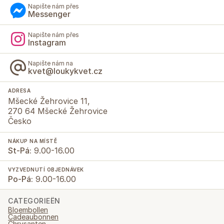
Napište nám přes
Messenger
Napište nám přes
Instagram
Napište nám na
kvet@loukykvet.cz
ADRESA
Mšecké Žehrovice 11,
270 64 Mšecké Žehrovice
Česko
NÁKUP NA MÍSTĚ
St-Pá:
9.00-16.00
VYZVEDNUTÍ OBJEDNÁVEK
Po-Pá:
9.00-16.00
CATEGORIEËN
Bloembollen
Cadeaubonnen
Chrysanten