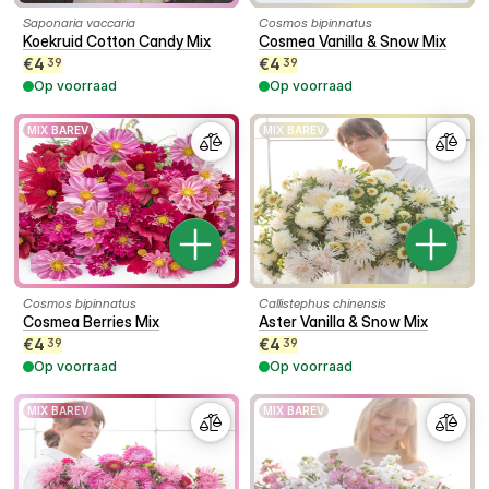
Saponaria vaccaria
Cosmos bipinnatus
Koekruid Cotton Candy Mix
Cosmea Vanilla & Snow Mix
€
4
€
4
39
39
Op voorraad
Op voorraad
MIX BAREV
MIX BAREV
Cosmos bipinnatus
Callistephus chinensis
Cosmea Berries Mix
Aster Vanilla & Snow Mix
€
4
€
4
39
39
Op voorraad
Op voorraad
MIX BAREV
MIX BAREV