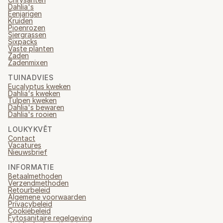
Dahlia's
Eenjarigen
Kruiden
Pioenrozen
Siergrassen
Sixpacks
Vaste planten
Zaden
Zadenmixen
TUINADVIES
Eucalyptus kweken
Dahlia's kweken
Tulpen kweken
Dahlia's bewaren
Dahlia's rooien
LOUKYKVĚT
Contact
Vacatures
Nieuwsbrief
INFORMATIE
Betaalmethoden
Verzendmethoden
Retourbeleid
Algemene voorwaarden
Privacybeleid
Cookiebeleid
Fytosanitaire regelgeving