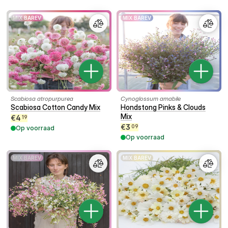
MIX BAREV
MIX BAREV
Scabiosa atropurpurea
Cynoglossum amabile
Scabiosa Cotton Candy Mix
Hondstong Pinks & Clouds
Mix
€
4
19
€
3
09
Op voorraad
Op voorraad
MIX BAREV
MIX BAREV