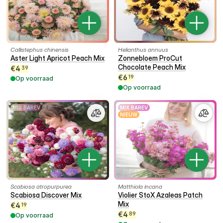
Callistephus chinensis
Helianthus annuus
Aster Light Apricot Peach Mix
Zonnebloem ProCut
Chocolate Peach Mix
€
4
39
€
6
19
Op voorraad
Op voorraad
MIX BAREV
MIX BAREV
NIEUW
Scabiosa atropurpurea
Matthiola incana
Scabiosa Discover Mix
Violier StoX Azaleas Patch
Mix
€
4
19
€
4
89
Op voorraad