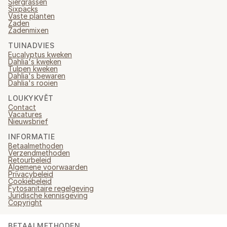
Siergrassen
Sixpacks
Vaste planten
Zaden
Zadenmixen
TUINADVIES
Eucalyptus kweken
Dahlia's kweken
Tulpen kweken
Dahlia's bewaren
Dahlia's rooien
LOUKYKVĚT
Contact
Vacatures
Nieuwsbrief
INFORMATIE
Betaalmethoden
Verzendmethoden
Retourbeleid
Algemene voorwaarden
Privacybeleid
Cookiebeleid
Fytosanitaire regelgeving
Juridische kennisgeving
Copyright
BETAALMETHODEN