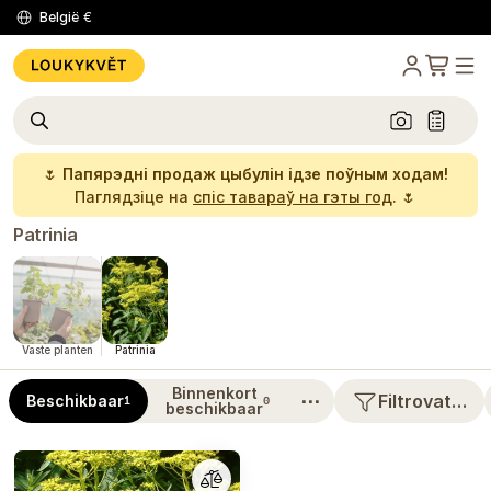
België
€
🌷
Папярэдні продаж цыбулін ідзе поўным ходам!
Паглядзіце на
спіс тавараў на гэты год
. 🌷
Patrinia
Vaste planten
Patrinia
Binnenkort
⋯
Filtrovat…
Beschikbaar
1
0
beschikbaar