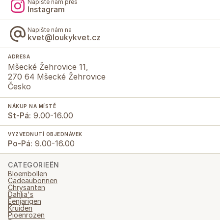
Napište nám přes
Instagram
Napište nám na
kvet@loukykvet.cz
ADRESA
Mšecké Žehrovice 11,
270 64 Mšecké Žehrovice
Česko
NÁKUP NA MÍSTĚ
St-Pá:
9.00-16.00
VYZVEDNUTÍ OBJEDNÁVEK
Po-Pá:
9.00-16.00
CATEGORIEËN
Bloembollen
Cadeaubonnen
Chrysanten
Dahlia's
Eenjarigen
Kruiden
Pioenrozen