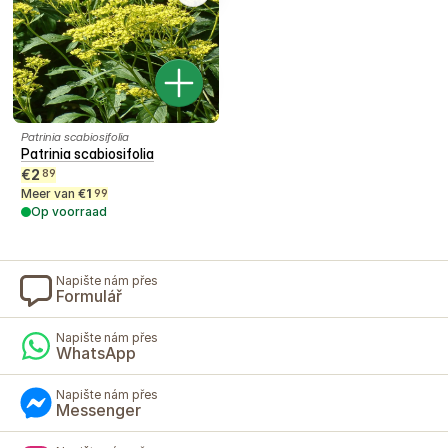
Patrinia scabiosifolia
Patrinia scabiosifolia
€
2
89
Meer van
€
1
99
Op voorraad
Napište nám přes
Formulář
Napište nám přes
WhatsApp
Napište nám přes
Messenger