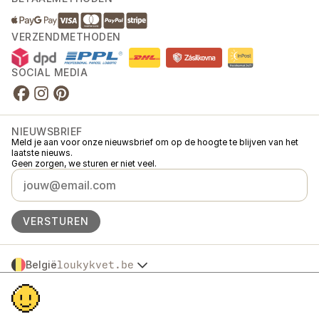
VERZENDMETHODEN
SOCIAL MEDIA
NIEUWSBRIEF
Meld je aan voor onze nieuwsbrief om op de hoogte te blijven van het
laatste nieuws.
Geen zorgen, we sturen er niet veel.
VERSTUREN
België
loukykvet.be
Česko
© 2016 →
2026
Loukykvět s.r.o.
Slovensko
Loukykvět s.r.o. staat ingeschreven in het handelsregister van de
Polska
gemeentelijke rechtbank in Praag, sectie C, dossier 268616.