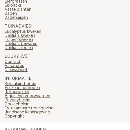
Siergrassen
Sixpacks
Vaste planten
Zaden
Zadenmixen
TUINADVIES
Eucalyptus kweken
Dahlia's kweken
Tulpen kweken
Dahlia's bewaren
Dahlia's rooien
LOUKYKVĚT
Contact
Vacatures
Nieuwsbrief
INFORMATIE
Betaalmethoden
Verzendmethoden
Retourbeleid
Algemene voorwaarden
Privacybeleid
Cookiebeleid
Fytosanitaire regelgeving
Juridische kennisgeving
Copyright
BETAALMETHODEN