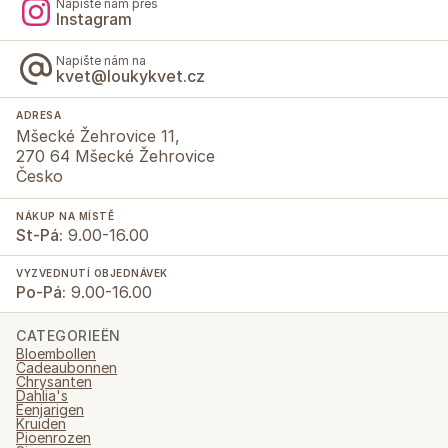
Napište nám přes
Instagram
Napište nám na
kvet@loukykvet.cz
ADRESA
Mšecké Žehrovice 11,
270 64 Mšecké Žehrovice
Česko
NÁKUP NA MÍSTĚ
St-Pá:
9.00-16.00
VYZVEDNUTÍ OBJEDNÁVEK
Po-Pá:
9.00-16.00
CATEGORIEËN
Bloembollen
Cadeaubonnen
Chrysanten
Dahlia's
Eenjarigen
Kruiden
Pioenrozen