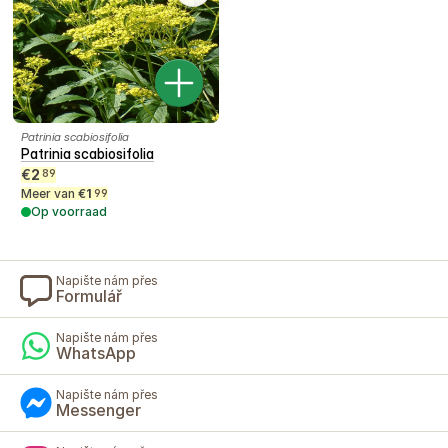
Patrinia scabiosifolia
Patrinia scabiosifolia
€
2
89
Meer van
€
1
99
Op voorraad
Napište nám přes
Formulář
Napište nám přes
WhatsApp
Napište nám přes
Messenger