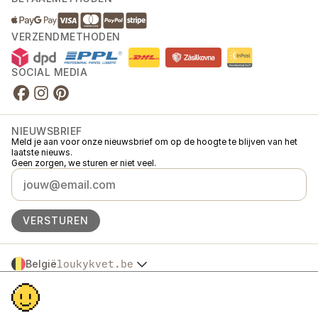
VERZENDMETHODEN
SOCIAL MEDIA
NIEUWSBRIEF
Meld je aan voor onze nieuwsbrief om op de hoogte te blijven van het
laatste nieuws.
Geen zorgen, we sturen er niet veel.
VERSTUREN
België
loukykvet.be
Česko
© 2016 →
2026
Loukykvět s.r.o.
Slovensko
Loukykvět s.r.o. staat ingeschreven in het handelsregister van de
Polska
gemeentelijke rechtbank in Praag, sectie C, dossier 268616.