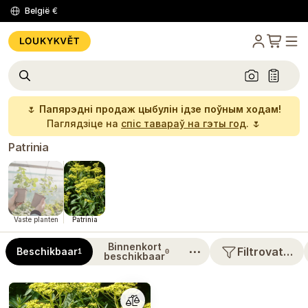
België
€
🌷
Папярэдні продаж цыбулін ідзе поўным ходам!
Паглядзіце на
спіс тавараў на гэты год
. 🌷
Patrinia
Vaste planten
Patrinia
Binnenkort
⋯
Filtrovat…
Beschikbaar
1
0
beschikbaar