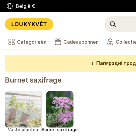
België
€
Categorieën
Cadeaubonnen
Collecti
🌷
Папярэдні прод
Burnet saxifrage
Vaste planten
Burnet saxifrage