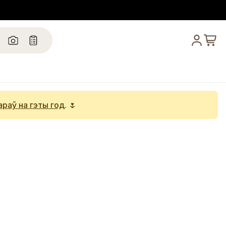
араў на гэты год
. 🌷