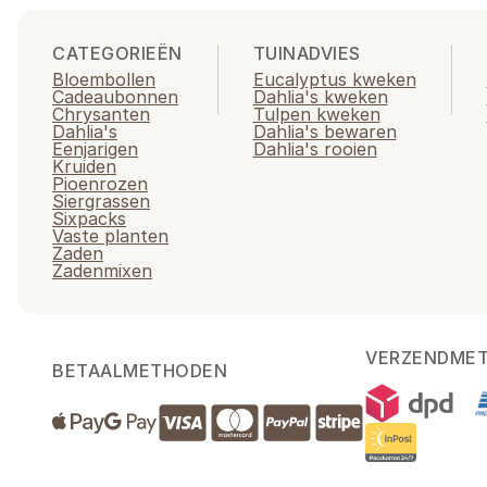
CATEGORIEËN
TUINADVIES
Bloembollen
Eucalyptus kweken
Cadeaubonnen
Dahlia's kweken
Chrysanten
Tulpen kweken
Dahlia's
Dahlia's bewaren
Eenjarigen
Dahlia's rooien
Kruiden
Pioenrozen
Siergrassen
Sixpacks
Vaste planten
Zaden
Zadenmixen
VERZENDME
BETAALMETHODEN