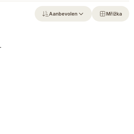
Aanbevolen
Mřížka
.