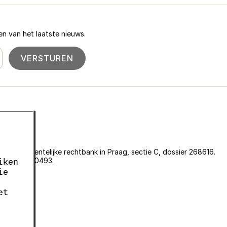
n van het laatste nieuws.
VERSTUREN
an de gemeentelijke rechtbank in Praag, sectie C, dossier 268616.
er EKF00180493.
iken
636.
ie
05663687.
et