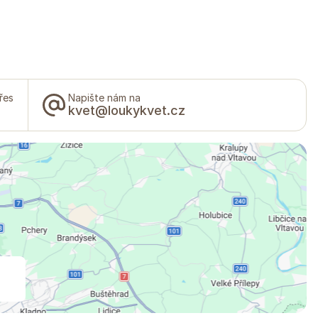
řes
Napište nám na
kvet@loukykvet.cz