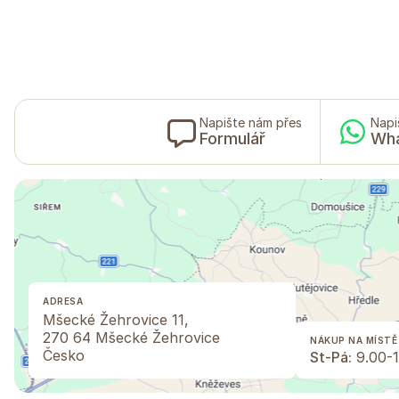
Napište nám přes
Napi
Formulář
Wh
ADRESA
Mšecké Žehrovice 11,
270 64 Mšecké Žehrovice
NÁKUP NA MÍSTĚ
Česko
St-Pá:
9.00-1