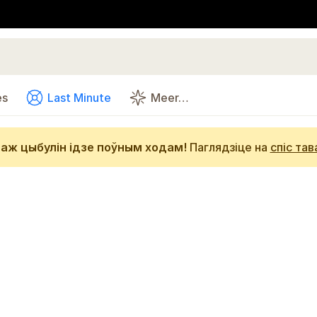
es
Last Minute
Meer…
аж цыбулін ідзе поўным ходам!
Паглядзіце на
спіс тав