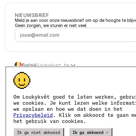
NIEUWSBRIEF
Meld je aan voor onze nieuwsbrief om op de hoogte te blijve
Geen zorgen, we sturen er niet veel.
België
loukykvet.be
Česko
loukykvet.cz
Slovensko
loukykvet.sk
© 2016 →
2026
Loukykvět s.r.o.
Polska
loukykvet.pl
Loukykvět s.r.o. staat ingeschreven in het handelsregister v
Österreich
loukykvet.at
We zijn aangesloten bij het EKO-KOM-systeem onder numm
Om Loukykvět goed te laten werken, gebru
Deutschland
Wij geven plantenpaspoorten af onder registratienummer 0
loukykvet.de
we cookies. Je kunt lezen welke informat
Ons registratienummer is 05663687, het btw-nummer is CZ
France
we opslaan en hoe we dat doen in het
loukykvet.fr
Het ID van de data box is eng827q.
Privacybeleid
. Klik om akkoord te gaan m
Danmark
loukykvet.dk
Het EORI-nummer is CZ05663687.
het gebruik van cookies.
Wij zijn btw-plichtig.
Eesti
loukykvet.ee
España
loukykvet.es
Verze
20302
PRODUCTION
Ik ga niet akkoord
Ik ga akkoord ✓