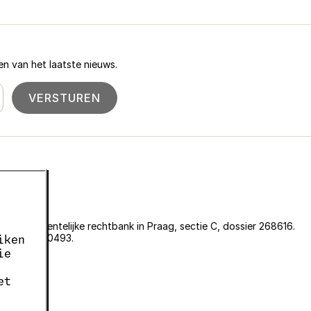
n van het laatste nieuws.
VERSTUREN
an de gemeentelijke rechtbank in Praag, sectie C, dossier 268616.
er EKF00180493.
iken
636.
ie
05663687.
et