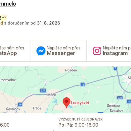
ummelo
2
49
ad
s doručením od
31. 8. 2026
šte nám přes
Napište nám přes
Napište nám p
atsApp
Messenger
Instagram
VYZVEDNUTÍ OBJEDNÁVEK
6.00
Po-Pá:
9.00-16.00