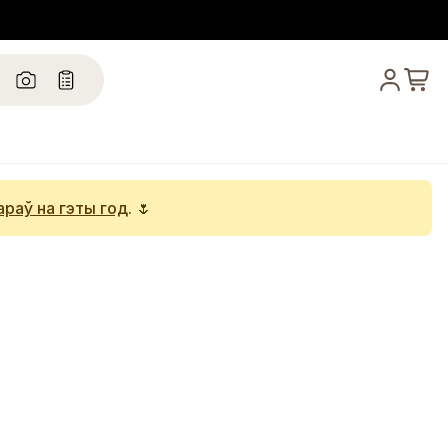
араў на гэты год
. 🌷