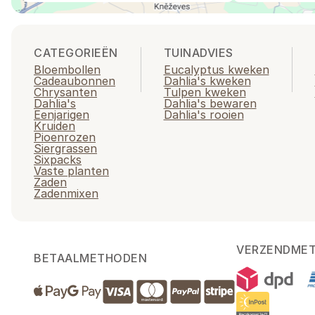
CATEGORIEËN
TUINADVIES
Bloembollen
Eucalyptus kweken
Cadeaubonnen
Dahlia's kweken
Chrysanten
Tulpen kweken
Dahlia's
Dahlia's bewaren
Eenjarigen
Dahlia's rooien
Kruiden
Pioenrozen
Siergrassen
Sixpacks
Vaste planten
Zaden
Zadenmixen
VERZENDME
BETAALMETHODEN