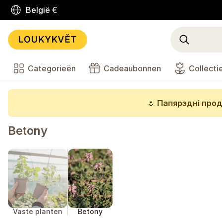
België
€
Categorieën
Cadeaubonnen
Collecti
🌷
Папярэдні прод
Betony
Vaste planten
Betony