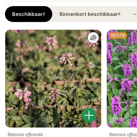
Beschikbaar
Binnenkort beschikbaar
2
0
NIEUW
Betonica officinalis
Betonica offici