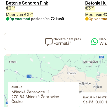
Betonie Saharan Pink
Betonie H
€
3
€
3
59
59
Meer van
€
2
Meer van
€
49
Op voorraad
posledních
72
kusů
Op voorra
Napište nám přes
Napi
Formulář
Wh
ADRESA
Mšecké Žehrovice 11,
270 64 Mšecké Žehrovice
NÁKUP NA MÍSTĚ
Česko
St-Pá:
9.00-1