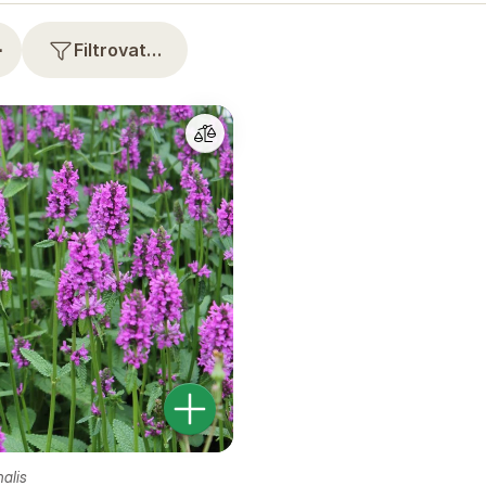
⋯
Filtrovat…
nalis