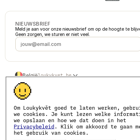
NIEUWSBRIEF
Meld je aan voor onze nieuwsbrief om op de hoogte te blijve
Geen zorgen, we sturen er niet veel.
België
loukykvet.be
Česko
loukykvet.cz
Slovensko
loukykvet.sk
© 2016 →
2026
Loukykvět s.r.o.
Polska
loukykvet.pl
Loukykvět s.r.o. staat ingeschreven in het handelsregister v
Österreich
loukykvet.at
We zijn aangesloten bij het EKO-KOM-systeem onder numm
Om Loukykvět goed te laten werken, gebru
Deutschland
Wij geven plantenpaspoorten af onder registratienummer 0
loukykvet.de
we cookies. Je kunt lezen welke informat
Ons registratienummer is 05663687, het btw-nummer is CZ
France
we opslaan en hoe we dat doen in het
loukykvet.fr
Het ID van de data box is eng827q.
Privacybeleid
. Klik om akkoord te gaan m
Danmark
loukykvet.dk
Het EORI-nummer is CZ05663687.
het gebruik van cookies.
Wij zijn btw-plichtig.
Eesti
loukykvet.ee