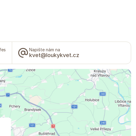
řes
Napište nám na
kvet@loukykvet.cz