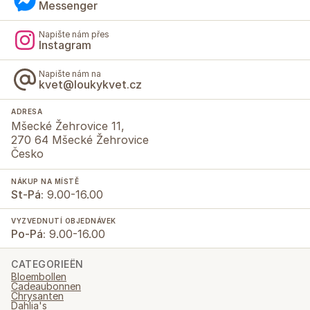
Messenger
Napište nám přes
Instagram
Napište nám na
kvet@loukykvet.cz
ADRESA
Mšecké Žehrovice 11,
270 64 Mšecké Žehrovice
Česko
NÁKUP NA MÍSTĚ
St-Pá:
9.00-16.00
VYZVEDNUTÍ OBJEDNÁVEK
Po-Pá:
9.00-16.00
CATEGORIEËN
Bloembollen
Cadeaubonnen
Chrysanten
Dahlia's