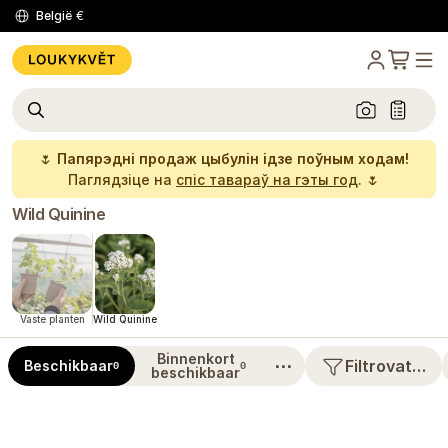
België
€
🌷
Папярэдні продаж цыбулін ідзе поўным ходам!
Паглядзіце на
спіс тавараў на гэты год
. 🌷
Wild Quinine
Vaste planten
Wild Quinine
Binnenkort
⋯
Filtrovat…
Beschikbaar
0
0
beschikbaar