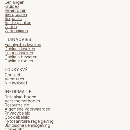
Eenjarigen
Kruiden
Pioenrozen
Siergrassen
Sixpacks
Vaste planten
Zaden
Zadenmixen
TUINADVIES
Eucalyptus kweken
Dahlia's kweken
Tulpen kweken
Dahlia's bewaren
Dahlia's rooien
LOUKYKVĚT
Contact
Vacatures
Nieuwsbrief
INFORMATIE
Betaalmethoden
Verzendmethoden
Retourbeleid
Algemene voorwaarden
Privacybeleid
Cookiebeleid
Fytosanitaire regelgeving
Juridische kennisgeving
Copyright