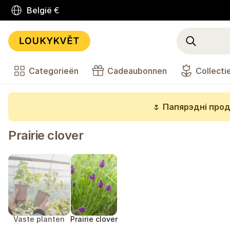
België
€
Categorieën
Cadeaubonnen
Collecti
🌷
Папярэдні прод
Prairie clover
Vaste planten
Prairie clover