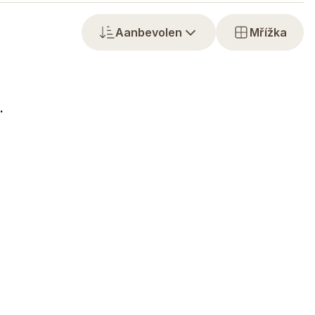
Aanbevolen
Mřížka
.