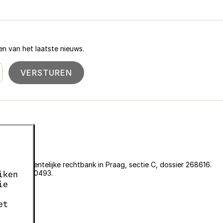
n van het laatste nieuws.
VERSTUREN
an de gemeentelijke rechtbank in Praag, sectie C, dossier 268616.
er EKF00180493.
iken
636.
ie
05663687.
et