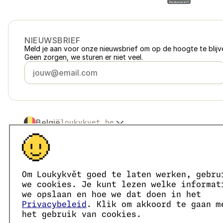
NIEUWSBRIEF
Meld je aan voor onze nieuwsbrief om op de hoogte te blijve
Geen zorgen, we sturen er niet veel.
België
loukykvet.be
Česko
loukykvet.cz
Slovensko
loukykvet.sk
© 2016 →
2026
Loukykvět s.r.o.
Polska
loukykvet.pl
Loukykvět s.r.o. staat ingeschreven in het handelsregister v
Österreich
loukykvet.at
We zijn aangesloten bij het EKO-KOM-systeem onder numm
Om Loukykvět goed te laten werken, gebru
Deutschland
Wij geven plantenpaspoorten af onder registratienummer 0
loukykvet.de
we cookies. Je kunt lezen welke informat
Ons registratienummer is 05663687, het btw-nummer is CZ
France
we opslaan en hoe we dat doen in het
loukykvet.fr
Het ID van de data box is eng827q.
Privacybeleid
. Klik om akkoord te gaan m
Danmark
loukykvet.dk
Het EORI-nummer is CZ05663687.
het gebruik van cookies.
Wij zijn btw-plichtig.
Eesti
loukykvet.ee