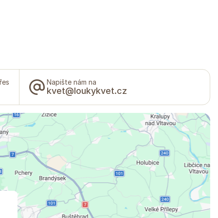
řes
Napište nám na
kvet@loukykvet.cz