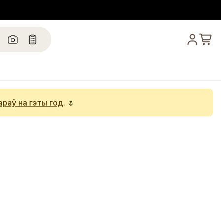
араў на гэты год
. 🌷