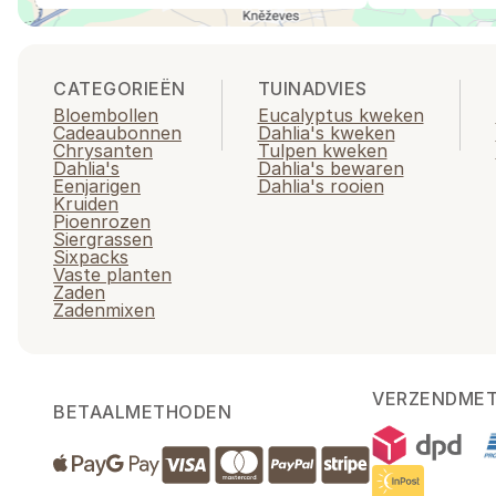
CATEGORIEËN
TUINADVIES
Bloembollen
Eucalyptus kweken
Cadeaubonnen
Dahlia's kweken
Chrysanten
Tulpen kweken
Dahlia's
Dahlia's bewaren
Eenjarigen
Dahlia's rooien
Kruiden
Pioenrozen
Siergrassen
Sixpacks
Vaste planten
Zaden
Zadenmixen
VERZENDME
BETAALMETHODEN