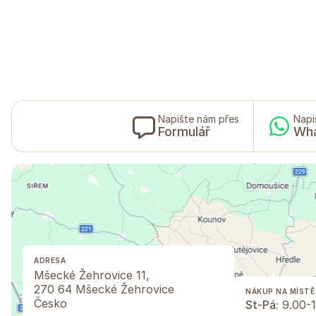
Napište nám přes
Napi
Formulář
Wh
ADRESA
Mšecké Žehrovice 11,
270 64 Mšecké Žehrovice
NÁKUP NA MÍSTĚ
Česko
St-Pá:
9.00-1