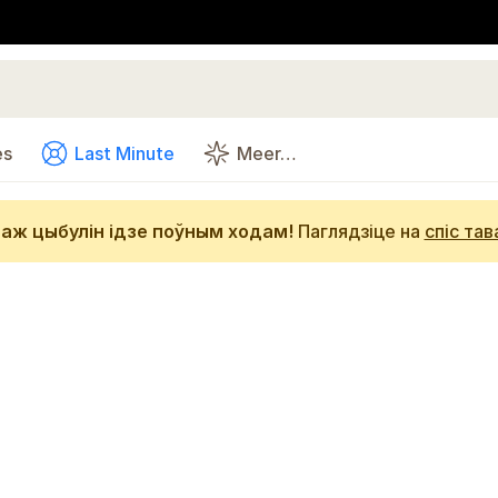
es
Last Minute
Meer…
аж цыбулін ідзе поўным ходам!
Паглядзіце на
спіс тав