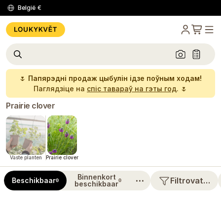
België
€
🌷
Папярэдні продаж цыбулін ідзе поўным ходам!
Паглядзіце на
спіс тавараў на гэты год
. 🌷
Prairie clover
Vaste planten
Prairie clover
Binnenkort
⋯
Filtrovat…
Beschikbaar
0
0
beschikbaar