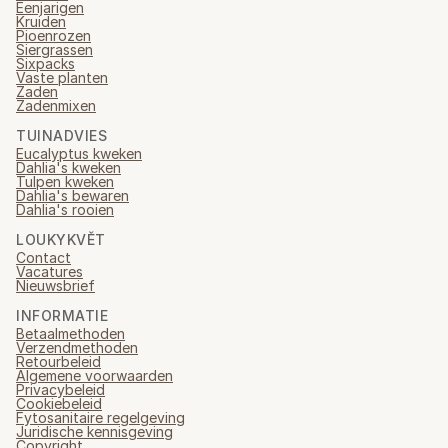
Eenjarigen
Kruiden
Pioenrozen
Siergrassen
Sixpacks
Vaste planten
Zaden
Zadenmixen
TUINADVIES
Eucalyptus kweken
Dahlia's kweken
Tulpen kweken
Dahlia's bewaren
Dahlia's rooien
LOUKYKVĚT
Contact
Vacatures
Nieuwsbrief
INFORMATIE
Betaalmethoden
Verzendmethoden
Retourbeleid
Algemene voorwaarden
Privacybeleid
Cookiebeleid
Fytosanitaire regelgeving
Juridische kennisgeving
Copyright