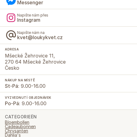
Messenger
Napište nám přes
Instagram
Napište nám na
kvet@loukykvet.cz
ADRESA
Mšecké Žehrovice 11,
270 64 Mšecké Žehrovice
Česko
NÁKUP NA MÍSTĚ
St-Pá:
9.00-16.00
VYZVEDNUTÍ OBJEDNÁVEK
Po-Pá:
9.00-16.00
CATEGORIEËN
Bloembollen
Cadeaubonnen
Chrysanten
Dahlia's