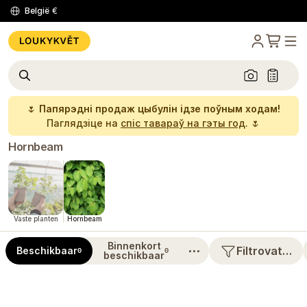
België
€
🌷
Папярэдні продаж цыбулін ідзе поўным ходам!
Паглядзіце на
спіс тавараў на гэты год
. 🌷
Hornbeam
Vaste planten
Hornbeam
Binnenkort
⋯
Filtrovat…
Beschikbaar
0
0
beschikbaar