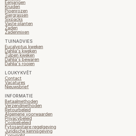
Eenjarigen
Kruiden
Pioenrozen
Siergrassen
Sixpacks
Vaste planten
Zaden
Zadenmixen
TUINADVIES
Eucalyptus kweken
Dahlia's kweken
Tulpen kweken
Dahlia's bewaren
Dahlia's rooien
LOUKYKVĚT
Contact
Vacatures
Nieuwsbrief
INFORMATIE
Betaalmethoden
Verzendmethoden
Retourbeleid
Algemene voorwaarden
Privacybeleid
Cookiebeleid
Fytosanitaire regelgeving
Juridische kennisgeving
Copyright