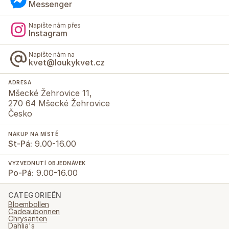
Messenger
Napište nám přes
Instagram
Napište nám na
kvet@loukykvet.cz
ADRESA
Mšecké Žehrovice 11,
270 64 Mšecké Žehrovice
Česko
NÁKUP NA MÍSTĚ
St-Pá:
9.00-16.00
VYZVEDNUTÍ OBJEDNÁVEK
Po-Pá:
9.00-16.00
CATEGORIEËN
Bloembollen
Cadeaubonnen
Chrysanten
Dahlia's