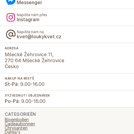
Messenger
Napište nám přes
Instagram
Napište nám na
kvet@loukykvet.cz
ADRESA
Mšecké Žehrovice 11,
270 64 Mšecké Žehrovice
Česko
NÁKUP NA MÍSTĚ
St-Pá:
9.00-16.00
VYZVEDNUTÍ OBJEDNÁVEK
Po-Pá:
9.00-16.00
CATEGORIEËN
Bloembollen
Cadeaubonnen
Chrysanten
Dahlia's