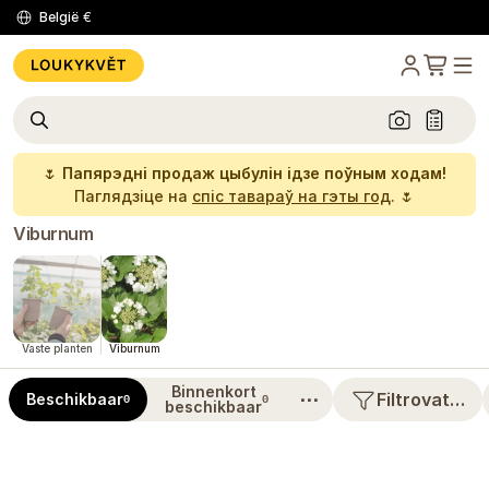
België
€
🌷
Папярэдні продаж цыбулін ідзе поўным ходам!
Паглядзіце на
спіс тавараў на гэты год
. 🌷
Viburnum
Vaste planten
Viburnum
Binnenkort
⋯
Filtrovat…
Beschikbaar
0
0
beschikbaar