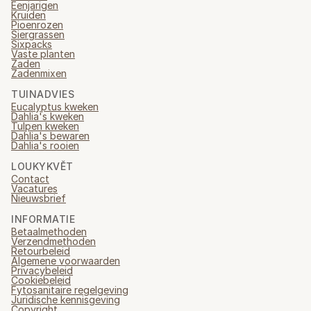
Eenjarigen
Kruiden
Pioenrozen
Siergrassen
Sixpacks
Vaste planten
Zaden
Zadenmixen
TUINADVIES
Eucalyptus kweken
Dahlia's kweken
Tulpen kweken
Dahlia's bewaren
Dahlia's rooien
LOUKYKVĚT
Contact
Vacatures
Nieuwsbrief
INFORMATIE
Betaalmethoden
Verzendmethoden
Retourbeleid
Algemene voorwaarden
Privacybeleid
Cookiebeleid
Fytosanitaire regelgeving
Juridische kennisgeving
Copyright