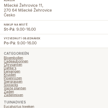
ADRESA
Mšecké Žehrovice 11,
270 64 Mšecké Žehrovice
Česko
NÁKUP NA MÍSTĚ
St-Pá:
9.00-16.00
VYZVEDNUTÍ OBJEDNÁVEK
Po-Pá:
9.00-16.00
CATEGORIEËN
Bloembollen
Cadeaubonnen
Chrysanten
Dahlia's
Eenjarigen
Kruiden
Pioenrozen
Siergrassen
Sixpacks
Vaste planten
Zaden
Zadenmixen
TUINADVIES
Eucalyptus kweken