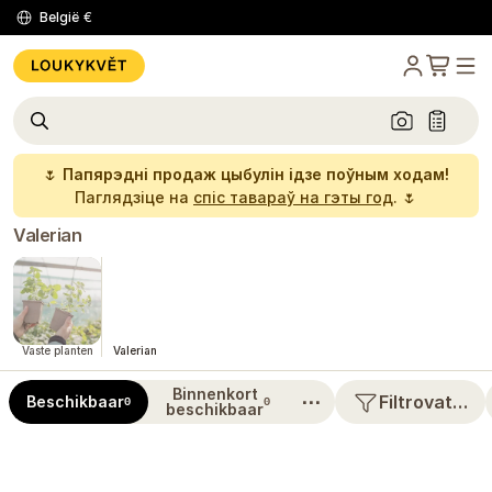
België
€
🌷
Папярэдні продаж цыбулін ідзе поўным ходам!
Паглядзіце на
спіс тавараў на гэты год
. 🌷
Valerian
Vaste planten
Valerian
Binnenkort
⋯
Filtrovat…
Beschikbaar
0
0
beschikbaar