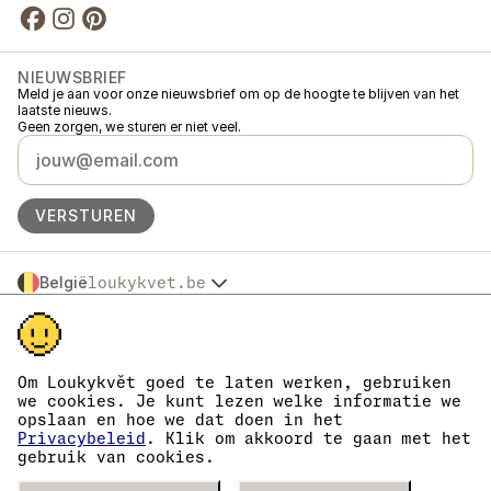
NIEUWSBRIEF
Meld je aan voor onze nieuwsbrief om op de hoogte te blijven van het
laatste nieuws.
Geen zorgen, we sturen er niet veel.
VERSTUREN
België
loukykvet.be
Česko
© 2016 →
2026
Loukykvět s.r.o.
Slovensko
Loukykvět s.r.o. staat ingeschreven in het handelsregister van de
Polska
gemeentelijke rechtbank in Praag, sectie C, dossier 268616.
Österreich
We zijn aangesloten bij het EKO-KOM-systeem onder nummer
Om Loukykvět goed te laten werken, gebruiken
Deutschland
EKF00180493.
we cookies. Je kunt lezen welke informatie we
Wij geven plantenpaspoorten af onder registratienummer 0636.
France
opslaan en hoe we dat doen in het
Ons registratienummer is 05663687, het btw-nummer is CZ05663687.
Danmark
Privacybeleid
. Klik om akkoord te gaan met het
Het ID van de data box is eng827q.
gebruik van cookies.
Eesti
Het EORI-nummer is CZ05663687.
Wij zijn btw-plichtig.
España