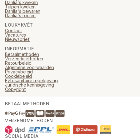
Dahlia's kweken
Tulpen kweken
Dahlia's bewaren
Dahlia's rooien
LOUKYKVĚT
Contact
Vacatures
Nieuwsbrief
INFORMATIE
Betaalmethoden
Verzendmethoden
Retourbeleid
Algemene voorwaarden
Privacybeleid
Cookiebeleid
Fytosanitaire regelgeving
Juridische kennisgeving
Copyright
BETAALMETHODEN
VERZENDMETHODEN
SOCIAL MEDIA