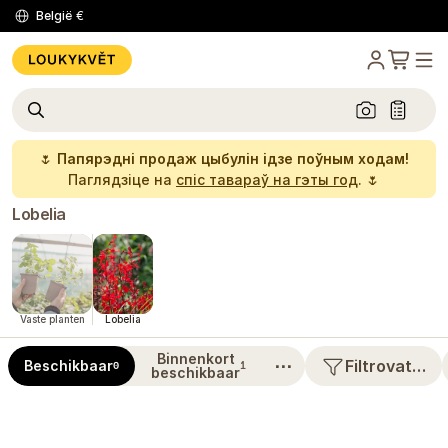
België
€
🌷
Папярэдні продаж цыбулін ідзе поўным ходам!
Паглядзіце на
спіс тавараў на гэты год
. 🌷
Lobelia
Vaste planten
Lobelia
Binnenkort
⋯
Filtrovat…
Beschikbaar
0
1
beschikbaar