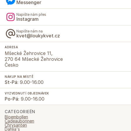
Messenger
Napište nám přes
Instagram
Napište nám na
kvet@loukykvet.cz
ADRESA
Mšecké Žehrovice 11,
270 64 Mšecké Žehrovice
Česko
NÁKUP NA MÍSTĚ
St-Pá:
9.00-16.00
VYZVEDNUTÍ OBJEDNÁVEK
Po-Pá:
9.00-16.00
CATEGORIEËN
Bloembollen
Cadeaubonnen
Chrysanten
Dahlia's