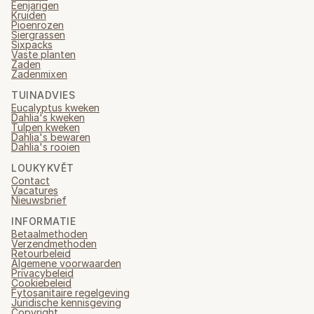
Eenjarigen
Kruiden
Pioenrozen
Siergrassen
Sixpacks
Vaste planten
Zaden
Zadenmixen
TUINADVIES
Eucalyptus kweken
Dahlia's kweken
Tulpen kweken
Dahlia's bewaren
Dahlia's rooien
LOUKYKVĚT
Contact
Vacatures
Nieuwsbrief
INFORMATIE
Betaalmethoden
Verzendmethoden
Retourbeleid
Algemene voorwaarden
Privacybeleid
Cookiebeleid
Fytosanitaire regelgeving
Juridische kennisgeving
Copyright