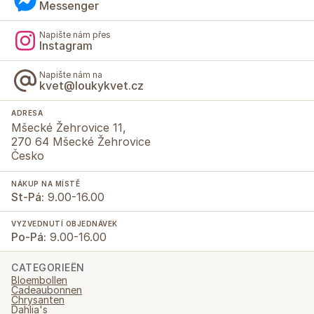
Messenger
Napište nám přes
Instagram
Napište nám na
kvet@loukykvet.cz
ADRESA
Mšecké Žehrovice 11,
270 64 Mšecké Žehrovice
Česko
NÁKUP NA MÍSTĚ
St-Pá:
9.00-16.00
VYZVEDNUTÍ OBJEDNÁVEK
Po-Pá:
9.00-16.00
CATEGORIEËN
Bloembollen
Cadeaubonnen
Chrysanten
Dahlia's