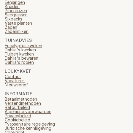
Eenjarigen
Kruiden
Pioenrozen
Siergrassen
Sixpacks
Vaste planten
Zaden
Zadenmixen
TUINADVIES
Eucalyptus kweken
Dahlia's kweken
Tulpen kweken
Dahlia's bewaren
Dahlia's rooien
LOUKYKVĚT
Contact
Vacatures
Nieuwsbrief
INFORMATIE
Betaalmethoden
Verzendmethoden
Retourbeleid
Algemene voorwaarden
Privacybeleid
Cookiebeleid
Fytosanitaire regelgeving
Juridische kennisgeving
Copyright