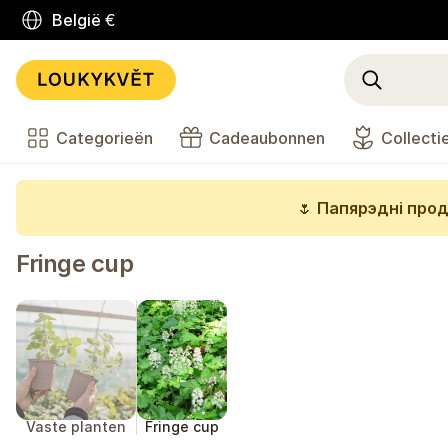
België
€
Categorieën
Cadeaubonnen
Collecti
🌷
Папярэдні прод
Fringe cup
Vaste planten
Fringe cup