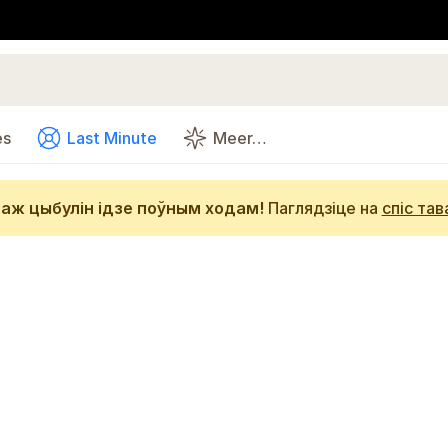
es
Last Minute
Meer…
аж цыбулін ідзе поўным ходам!
Паглядзіце на
спіс тав