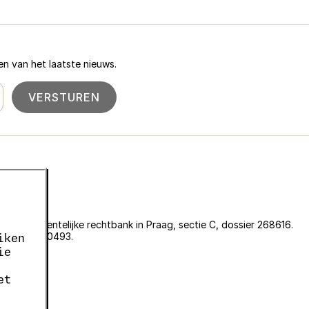
n van het laatste nieuws.
VERSTUREN
an de gemeentelijke rechtbank in Praag, sectie C, dossier 268616.
er EKF00180493.
iken
636.
ie
05663687.
et