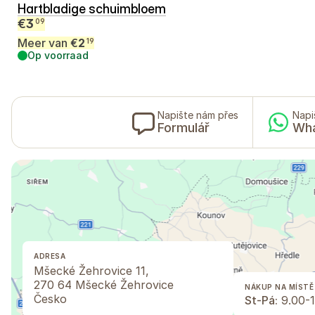
Hartbladige schuimbloem
€
3
09
Meer van
€
2
19
Op voorraad
Napište nám přes
Napi
Formulář
Wh
ADRESA
Mšecké Žehrovice 11,
270 64 Mšecké Žehrovice
NÁKUP NA MÍSTĚ
Česko
St-Pá:
9.00-1