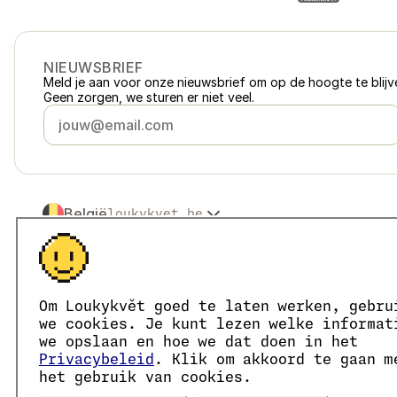
NIEUWSBRIEF
Meld je aan voor onze nieuwsbrief om op de hoogte te blijve
Geen zorgen, we sturen er niet veel.
België
loukykvet.be
Česko
loukykvet.cz
Slovensko
loukykvet.sk
© 2016 →
2026
Loukykvět s.r.o.
Polska
loukykvet.pl
Loukykvět s.r.o. staat ingeschreven in het handelsregister v
Österreich
loukykvet.at
We zijn aangesloten bij het EKO-KOM-systeem onder numm
Om Loukykvět goed te laten werken, gebru
Deutschland
Wij geven plantenpaspoorten af onder registratienummer 0
loukykvet.de
we cookies. Je kunt lezen welke informat
Ons registratienummer is 05663687, het btw-nummer is CZ
France
we opslaan en hoe we dat doen in het
loukykvet.fr
Het ID van de data box is eng827q.
Privacybeleid
. Klik om akkoord te gaan m
Danmark
loukykvet.dk
Het EORI-nummer is CZ05663687.
het gebruik van cookies.
Wij zijn btw-plichtig.
Eesti
loukykvet.ee