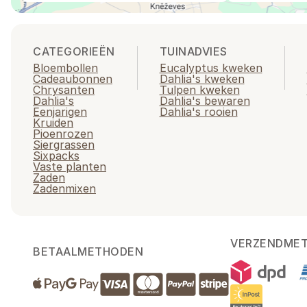
CATEGORIEËN
TUINADVIES
Bloembollen
Eucalyptus kweken
Cadeaubonnen
Dahlia's kweken
Chrysanten
Tulpen kweken
Dahlia's
Dahlia's bewaren
Eenjarigen
Dahlia's rooien
Kruiden
Pioenrozen
Siergrassen
Sixpacks
Vaste planten
Zaden
Zadenmixen
VERZENDME
BETAALMETHODEN