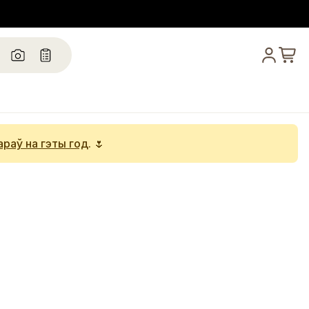
араў на гэты год
. 🌷