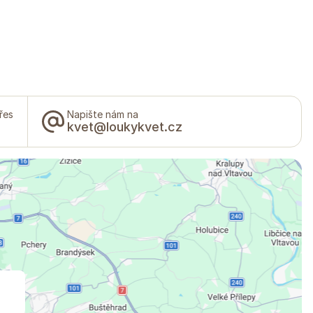
řes
Napište nám na
kvet@loukykvet.cz