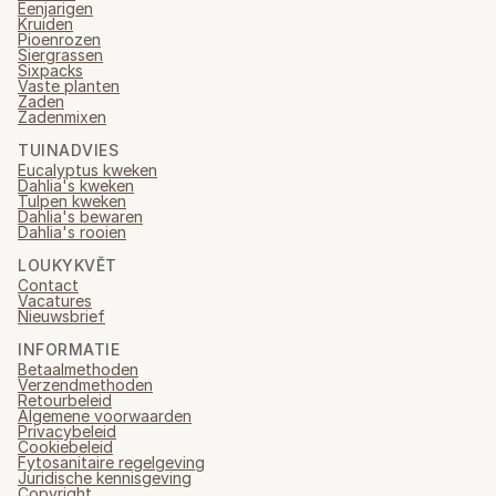
Eenjarigen
Kruiden
Pioenrozen
Siergrassen
Sixpacks
Vaste planten
Zaden
Zadenmixen
TUINADVIES
Eucalyptus kweken
Dahlia's kweken
Tulpen kweken
Dahlia's bewaren
Dahlia's rooien
LOUKYKVĚT
Contact
Vacatures
Nieuwsbrief
INFORMATIE
Betaalmethoden
Verzendmethoden
Retourbeleid
Algemene voorwaarden
Privacybeleid
Cookiebeleid
Fytosanitaire regelgeving
Juridische kennisgeving
Copyright