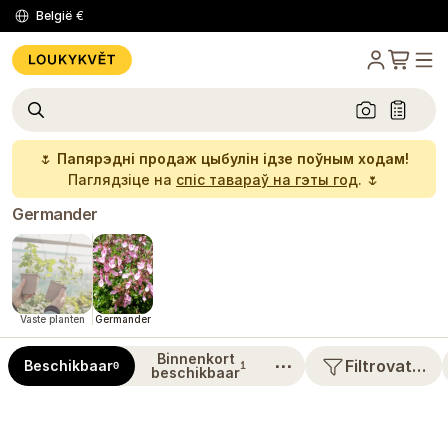
België
€
🌷
Папярэдні продаж цыбулін ідзе поўным ходам!
Паглядзіце на
спіс тавараў на гэты год
. 🌷
Germander
Vaste planten
Germander
Binnenkort
⋯
Filtrovat…
Beschikbaar
0
1
beschikbaar