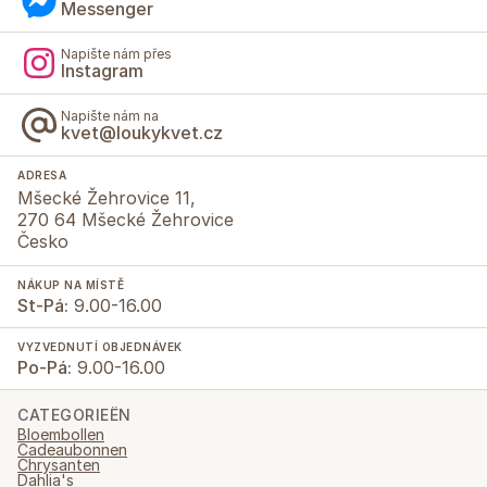
Messenger
Napište nám přes
Instagram
Napište nám na
kvet@loukykvet.cz
ADRESA
Mšecké Žehrovice 11,
270 64 Mšecké Žehrovice
Česko
NÁKUP NA MÍSTĚ
St-Pá:
9.00-16.00
VYZVEDNUTÍ OBJEDNÁVEK
Po-Pá:
9.00-16.00
CATEGORIEËN
Bloembollen
Cadeaubonnen
Chrysanten
Dahlia's