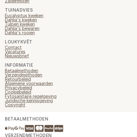
Zadenmixen
TUINADVIES
Eucalyptus kweken
Dahlia's kweken
Tulpen kweken
Dahlia's bewaren
Dahlia's rooien
LOUKYKVĚT
Contact
Vacatures
Nieuwsbrief
INFORMATIE
Betaalmethoden
Verzendmethoden
Retourbeleid
Algemene voorwaarden
Privacybeleid
Cookiebeleid
Fytosanitaire regelgeving
Juridische kennisgeving
Copyright
BETAALMETHODEN
VERZENDMETHODEN