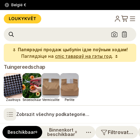
België
€
🌷
Папярэдні продаж цыбулін ідзе поўным ходам!
Паглядзіце на
спіс тавараў на гэты год
. 🌷
Tuingereedschap
Zaaitrays
Snoeischaar
Vermiculite
Perlite
Zobrazit všechny podkategorie…
Binnenkort
⋯
Filtrovat…
Beschikbaar
0
0
beschikbaar