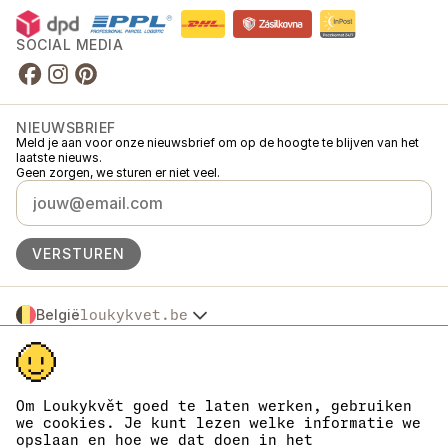
SOCIAL MEDIA
NIEUWSBRIEF
Meld je aan voor onze nieuwsbrief om op de hoogte te blijven van het
laatste nieuws.
Geen zorgen, we sturen er niet veel.
VERSTUREN
België
loukykvet.be
Česko
© 2016 →
2026
Loukykvět s.r.o.
Slovensko
Loukykvět s.r.o. staat ingeschreven in het handelsregister van de
Polska
gemeentelijke rechtbank in Praag, sectie C, dossier 268616.
Österreich
We zijn aangesloten bij het EKO-KOM-systeem onder nummer
Om Loukykvět goed te laten werken, gebruiken
Deutschland
EKF00180493.
we cookies. Je kunt lezen welke informatie we
Wij geven plantenpaspoorten af onder registratienummer 0636.
France
opslaan en hoe we dat doen in het
Ons registratienummer is 05663687, het btw-nummer is CZ05663687.