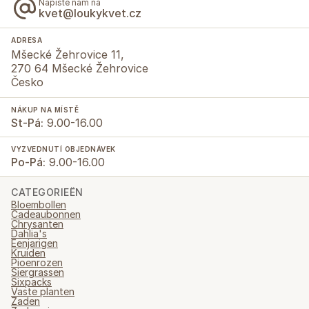
Napište nám na
kvet@loukykvet.cz
ADRESA
Mšecké Žehrovice 11,
270 64 Mšecké Žehrovice
Česko
NÁKUP NA MÍSTĚ
St-Pá:
9.00-16.00
VYZVEDNUTÍ OBJEDNÁVEK
Po-Pá:
9.00-16.00
CATEGORIEËN
Bloembollen
Cadeaubonnen
Chrysanten
Dahlia's
Eenjarigen
Kruiden
Pioenrozen
Siergrassen
Sixpacks
Vaste planten
Zaden