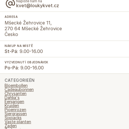
Napište nám na
kvet@loukykvet.cz
ADRESA
Mšecké Žehrovice 11,
270 64 Mšecké Žehrovice
Česko
NÁKUP NA MÍSTĚ
St-Pá:
9.00-16.00
VYZVEDNUTÍ OBJEDNÁVEK
Po-Pá:
9.00-16.00
CATEGORIEËN
Bloembollen
Cadeaubonnen
Chrysanten
Dahlia's
Eenjarigen
Kruiden
Pioenrozen
Siergrassen
Sixpacks
Vaste planten
Zaden