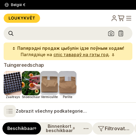
België
€
🌷
Папярэдні продаж цыбулін ідзе поўным ходам!
Паглядзіце на
спіс тавараў на гэты год
. 🌷
Tuingereedschap
Zaaitrays
Snoeischaar
Vermiculite
Perlite
Zobrazit všechny podkategorie…
Binnenkort
⋯
Filtrovat…
Beschikbaar
0
0
beschikbaar