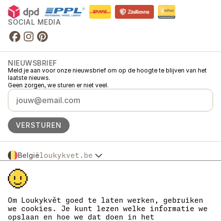
SOCIAL MEDIA
NIEUWSBRIEF
Meld je aan voor onze nieuwsbrief om op de hoogte te blijven van het
laatste nieuws.
Geen zorgen, we sturen er niet veel.
VERSTUREN
België
loukykvet.be
Česko
© 2016 →
2026
Loukykvět s.r.o.
Slovensko
Loukykvět s.r.o. staat ingeschreven in het handelsregister van de
Polska
gemeentelijke rechtbank in Praag, sectie C, dossier 268616.
Österreich
We zijn aangesloten bij het EKO-KOM-systeem onder nummer
Om Loukykvět goed te laten werken, gebruiken
Deutschland
EKF00180493.
we cookies. Je kunt lezen welke informatie we
Wij geven plantenpaspoorten af onder registratienummer 0636.
France
opslaan en hoe we dat doen in het
Ons registratienummer is 05663687, het btw-nummer is CZ05663687.