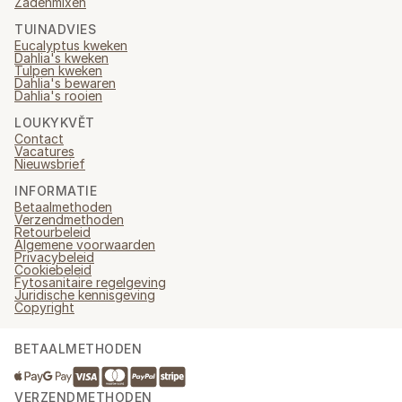
Zadenmixen
TUINADVIES
Eucalyptus kweken
Dahlia's kweken
Tulpen kweken
Dahlia's bewaren
Dahlia's rooien
LOUKYKVĚT
Contact
Vacatures
Nieuwsbrief
INFORMATIE
Betaalmethoden
Verzendmethoden
Retourbeleid
Algemene voorwaarden
Privacybeleid
Cookiebeleid
Fytosanitaire regelgeving
Juridische kennisgeving
Copyright
BETAALMETHODEN
VERZENDMETHODEN