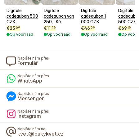
Digitale
Digitale
Digitale
Digitale
cadeaubon 500
cadeaubon van
cadeaubon 1
cadeaubon
CZK
250,- Kč
000 CZK
500 CZK
€
23
€
11
€
46
€
69
09
49
09
19
Op voorraad
Op voorraad
Op voorraad
Op voorr
Napište nám přes
Formulář
Napište nám přes
WhatsApp
Napište nám přes
Messenger
Napište nám přes
Instagram
Napište nám na
kvet@loukykvet.cz