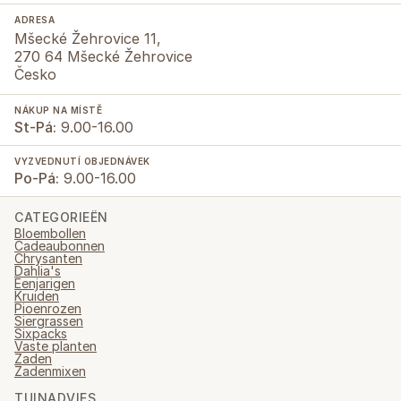
ADRESA
Mšecké Žehrovice 11,
270 64 Mšecké Žehrovice
Česko
NÁKUP NA MÍSTĚ
St-Pá:
9.00-16.00
VYZVEDNUTÍ OBJEDNÁVEK
Po-Pá:
9.00-16.00
CATEGORIEËN
Bloembollen
Cadeaubonnen
Chrysanten
Dahlia's
Eenjarigen
Kruiden
Pioenrozen
Siergrassen
Sixpacks
Vaste planten
Zaden
Zadenmixen
TUINADVIES