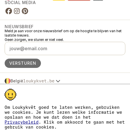
SOCIAL MEDIA
NIEUWSBRIEF
Meld je aan voor onze nieuwsbrief om op de hoogte te blijven van het
laatste nieuws.
Geen zorgen, we sturen er niet veel.
VERSTUREN
België
loukykvet.be
Česko
© 2016 →
2026
Loukykvět s.r.o.
Slovensko
Loukykvět s.r.o. staat ingeschreven in het handelsregister van de
Polska
gemeentelijke rechtbank in Praag, sectie C, dossier 268616.
Österreich
We zijn aangesloten bij het EKO-KOM-systeem onder nummer
Om Loukykvět goed te laten werken, gebruiken
Deutschland
EKF00180493.
we cookies. Je kunt lezen welke informatie we
Wij geven plantenpaspoorten af onder registratienummer 0636.
France
opslaan en hoe we dat doen in het
Ons registratienummer is 05663687, het btw-nummer is CZ05663687.
Danmark
Privacybeleid
. Klik om akkoord te gaan met het
Het ID van de data box is eng827q.
gebruik van cookies.
Eesti
Het EORI-nummer is CZ05663687.