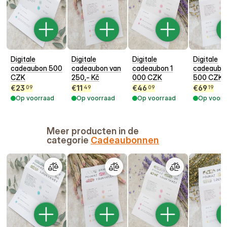
Digitale
Digitale
Digitale
Digitale
cadeaubon 500
cadeaubon van
cadeaubon 1
cadeaubon
CZK
250,- Kč
000 CZK
500 CZK
€
23
€
11
€
46
€
69
09
49
09
19
Op voorraad
Op voorraad
Op voorraad
Op voorr
Meer producten in de
categorie
Cadeaubonnen