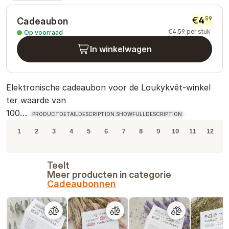
€
4
59
Cadeaubon
€
4
,
59
per stuk
Op voorraad
In winkelwagen
Elektronische cadeaubon voor de Loukykvět-winkel
ter waarde van
100…
PRODUCTDETAILDESCRIPTION.SHOWFULLDESCRIPTION
1
2
3
4
5
6
7
8
9
10
11
12
Teelt
Meer producten in categorie
Cadeaubonnen