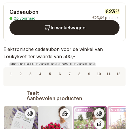
€
23
09
Cadeaubon
€
23
,
09
per stuk
Op voorraad
In winkelwagen
Elektronische cadeaubon voor de winkel van
Loukykvět ter waarde van 500,-
…
PRODUCTDETAILDESCRIPTION.SHOWFULLDESCRIPTION
1
2
3
4
5
6
7
8
9
10
11
12
Teelt
Aanbevolen producten
MIX BAREV
MIX BAREV