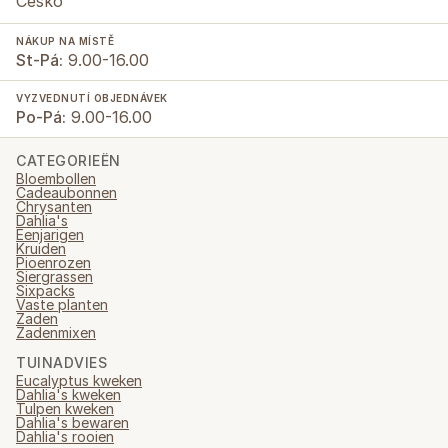
Česko
NÁKUP NA MÍSTĚ
St-Pá:
9.00-16.00
VYZVEDNUTÍ OBJEDNÁVEK
Po-Pá:
9.00-16.00
CATEGORIEËN
Bloembollen
Cadeaubonnen
Chrysanten
Dahlia's
Eenjarigen
Kruiden
Pioenrozen
Siergrassen
Sixpacks
Vaste planten
Zaden
Zadenmixen
TUINADVIES
Eucalyptus kweken
Dahlia's kweken
Tulpen kweken
Dahlia's bewaren
Dahlia's rooien