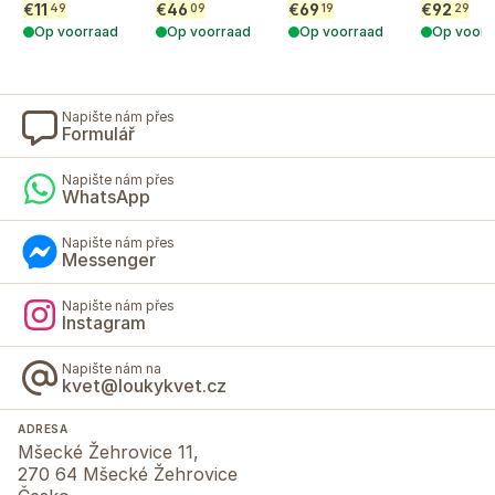
€
11
€
46
€
69
€
92
49
09
19
29
Op voorraad
Op voorraad
Op voorraad
Op voorr
Napište nám přes
Formulář
Napište nám přes
WhatsApp
Napište nám přes
Messenger
Napište nám přes
Instagram
Napište nám na
kvet@loukykvet.cz
ADRESA
Mšecké Žehrovice 11,
270 64 Mšecké Žehrovice