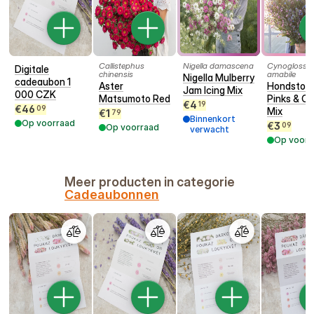
Callistephus
Nigella damascena
Cynogloss
Digitale
chinensis
amabile
Nigella Mulberry
cadeaubon 1
Aster
Hondston
Jam Icing Mix
000 CZK
Matsumoto Red
Pinks & Cl
€
4
19
€
46
09
Mix
€
1
79
Binnenkort
Op voorraad
€
3
09
Op voorraad
verwacht
Op voorr
Meer producten in categorie
Cadeaubonnen